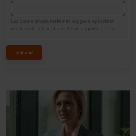
Løs denne simple matematikopgave og indtast
resultatet. Indtast f.eks. 4 hvis opgaven er 1+3.
Indsend