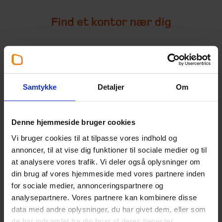
Find et kontor nær dig
[+] Find vores kontorer her:
Samtykke
Detaljer
Om
Denne hjemmeside bruger cookies
Kontakt os
Vi bruger cookies til at tilpasse vores indhold og
Hvad kan vi hjælpe dig med?
annoncer, til at vise dig funktioner til sociale medier og til
Kontakt os og få en uforpligtende vurdering af, hvad vi
at analysere vores trafik. Vi deler også oplysninger om
kan gøre for dig eller din virksomhed. Måske har du
din brug af vores hjemmeside med vores partnere inden
allerede besluttet dig for at blive kunde i Beierholm?
for sociale medier, annonceringspartnere og
analysepartnere. Vores partnere kan kombinere disse
Udfyld kontaktformularen, så kontakter vi dig snarest
data med andre oplysninger, du har givet dem, eller som
muligt. Ønsker du direkte kontakt med din rådgiver, så
de har indsamlet fra din brug af deres tjenester.