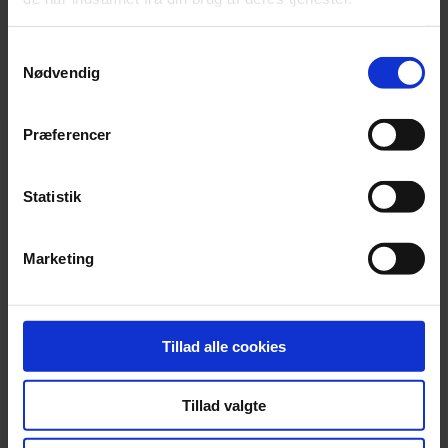
brug søgefunktionen ovenfor for at finde en rådgiver
nær dig.
Samtykkevalg
Nødvendig
Navn
Præferencer
Statistik
Firmanavn
Marketing
E-mail
Tillad alle cookies
Postnummer
Tillad valgte