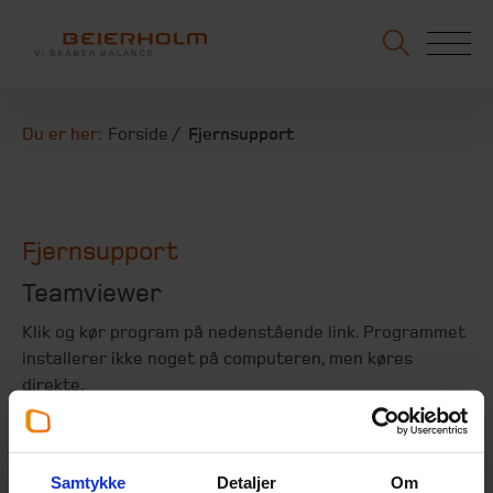
Du er her:
Forside
Fjernsupport
Fjernsupport
Teamviewer
Klik og kør program på nedenstående link. Programmet
installerer ikke noget på computeren, men køres
direkte.
Programmet viser ID og password, som skal oplyses til
din rådgiver, som herefter kan yde fjernsupport.
Samtykke
Detaljer
Om