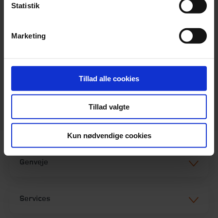
Beierholm
Statistik
Langagervej 1
DK-9220 Aalborg Ø
Marketing
Telefon:
+45 98 18 72 00
Telefax:
+45 96 34 79 30
info@beierholm.dk
Tillad alle cookies
CVR-nr. 32 89 54 68
Tillad valgte
Kun nødvendige cookies
Genveje
Services