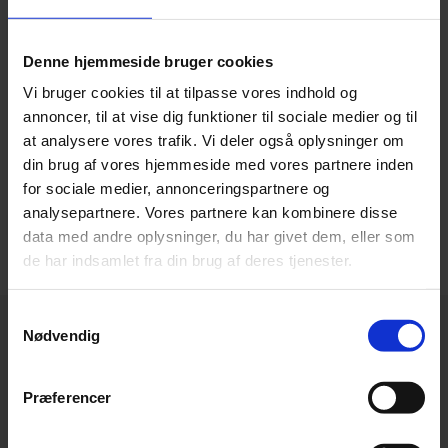
Teamviewer
Denne hjemmeside bruger cookies
Vi bruger cookies til at tilpasse vores indhold og
annoncer, til at vise dig funktioner til sociale medier og til
Her kan du hente Teamviewer til Mac.
at analysere vores trafik. Vi deler også oplysninger om
din brug af vores hjemmeside med vores partnere inden
for sociale medier, annonceringspartnere og
analysepartnere. Vores partnere kan kombinere disse
Teamviewer til Mac
data med andre oplysninger, du har givet dem, eller som
de har indsamlet fra din brug af deres tjenester.
Samtykkevalg
Nødvendig
Præferencer
Hovedkontor