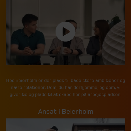
Hos Beierholm er der plads til både store ambitioner og
nære relationer. Dem, du har derhjemme, og dem, vi
giver tid og plads til at skabe her på arbejdspladsen.
Ansat i Beierholm