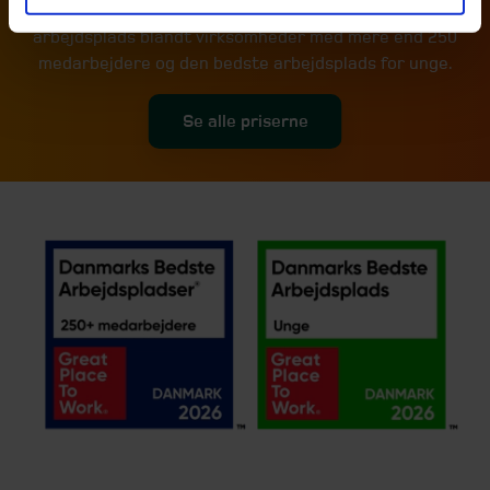
Beierholm blevet kåret til Danmarks bedste
arbejdsplads blandt virksomheder med mere end 250
medarbejdere og den bedste arbejdsplads for unge.
Se alle priserne