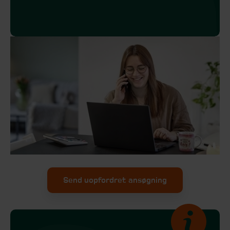
Send uopfordret ansøgning