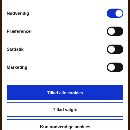
Samtykkevalg
Læs mere om konceptet
Nødvendig
Beierholms priser
Præferencer
Statistik
Marketing
Tillad alle cookies
Tillad valgte
Vi arbejder aktivt med trivsel hos Beierholm gennem
vores samarbejde med Great Place to Work
®.
I 2026 er
Kun nødvendige cookies