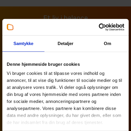
Et liv i balance
Samtykke
Detaljer
Om
Denne hjemmeside bruger cookies
Vi bruger cookies til at tilpasse vores indhold og
annoncer, til at vise dig funktioner til sociale medier og til
at analysere vores trafik. Vi deler også oplysninger om
din brug af vores hjemmeside med vores partnere inden
for sociale medier, annonceringspartnere og
Hos Beierholm har vi en vision om at være bedst til
analysepartnere. Vores partnere kan kombinere disse
mennesker. Derfor har vi lanceret konceptet “Et liv i
data med andre oplysninger, du har givet dem, eller som
balance”, med fem konkrete rammer for at skabe et
de har indsamlet fra din brug af deres tjenester.
harmonisk arbejdsliv.