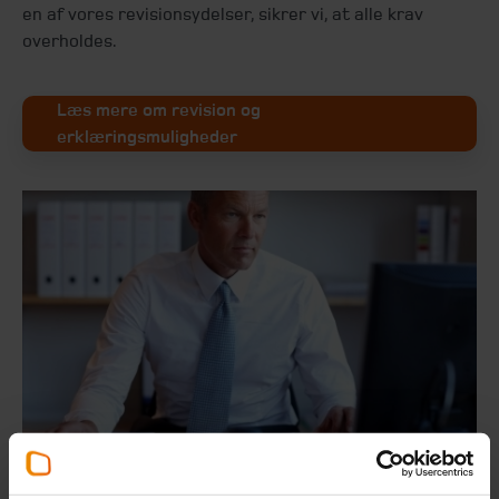
en af vores revisionsydelser, sikrer vi, at alle krav
overholdes.
Læs mere om revision og
erklæringsmuligheder
Regnskab