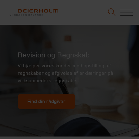
Revision og Regnskab
Vi hjælper vores kunder med opstilling af
regnskaber og afgivelse af erklæringer på
virksomheders regnskaber.
Find din rådgiver