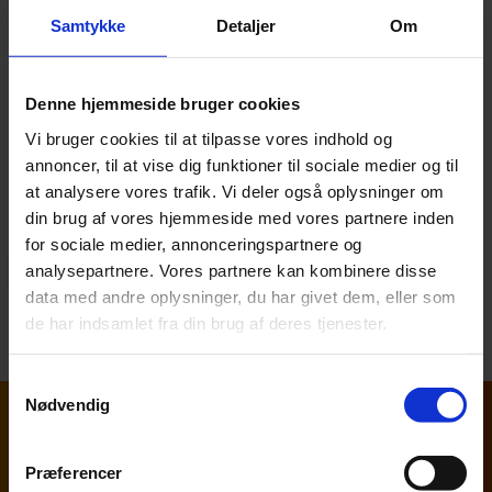
Samtykke
Detaljer
Om
Vi hjælper langt hovedparten af vores kunder med at
udarbejde deres årsrapporter og har derfor opbygget
betydelig erfaring. Vi
Denne hjemmeside bruger cookies
benytter moderne og innovative værktøjer, hvilket
Vi bruger cookies til at tilpasse vores indhold og
direkte kan oversættes til ”virkelig meget kvalitet for
annoncer, til at vise dig funktioner til sociale medier og til
pengene” til vores kunder.
at analysere vores trafik. Vi deler også oplysninger om
din brug af vores hjemmeside med vores partnere inden
for sociale medier, annonceringspartnere og
Læs mere om vores regnskabsydelser
analysepartnere. Vores partnere kan kombinere disse
data med andre oplysninger, du har givet dem, eller som
de har indsamlet fra din brug af deres tjenester.
Samtykkevalg
Nødvendig
Nyheder om revision og regnskab
Præferencer