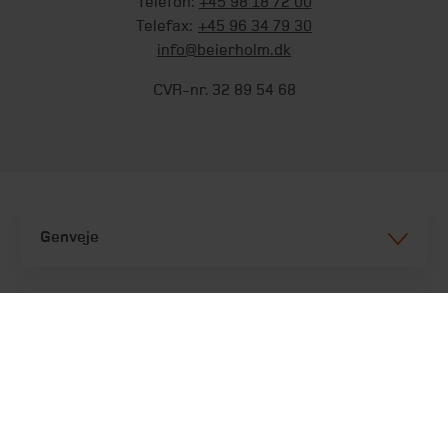
Telefon:
+45 98 18 72 00
Telefax:
+45 96 34 79 30
info@beierholm.dk
CVR-nr. 32 89 54 68
Genveje
Services