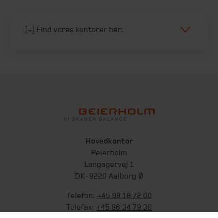
[+] Find vores kontorer her:
Hovedkontor
Beierholm
Langagervej 1
DK-9220 Aalborg Ø
Telefon:
+45 98 18 72 00
Telefax:
+45 96 34 79 30