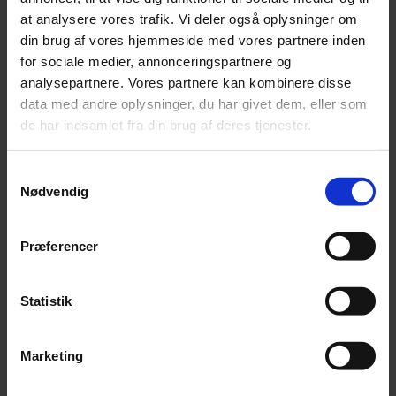
at analysere vores trafik. Vi deler også oplysninger om
Beierholm har omfattende erfaring med at servicere
din brug af vores hjemmeside med vores partnere inden
apotekere gennem flere generationer. Vi hjælper i dag
for sociale medier, annonceringspartnere og
en væsentlig andel af Danmarks apoteker.
analysepartnere. Vores partnere kan kombinere disse
data med andre oplysninger, du har givet dem, eller som
Læs mere
de har indsamlet fra din brug af deres tjenester.
Samtykkevalg
Nødvendig
Vi rådgiver også din branche
Præferencer
Måske fandt du ikke din virksomheds branche blandt
dem, som er fremhævet her på siden? Fortvivl ikke. Vi
Statistik
tilbyder revision og rådgivning i hele landet for en lang
række brancher, også din. Se nærmere herunder, hvor
du kan finde en rådgiver nær dig. Læs også om
Marketing
mulighederne på vores side med services. Find desuden
inspiration og indsigter i artikler, publikationer og