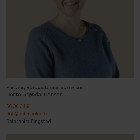
Partner
,
Statsautoriseret revisor
Dorte Grøndal Hansen
56 36 34 91
dgh@beierholm.dk
Beierholm Ringsted