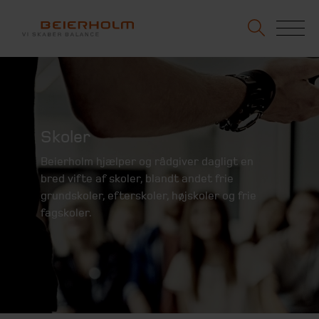
Skoler
Beierholm hjælper og rådgiver dagligt en
bred vifte af skoler, blandt andet frie
grundskoler, efterskoler, højskoler og frie
fagskoler.