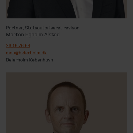
Partner
,
Statsautoriseret revisor
Morten Egholm Alsted
39 16 76 64
mna@beierholm.dk
Beierholm København