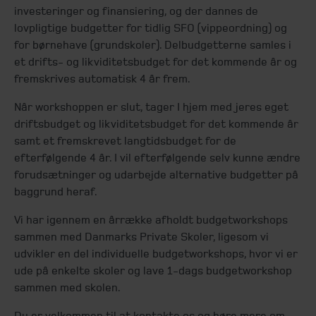
investeringer og finansiering, og der dannes de
lovpligtige budgetter for tidlig SFO (vippeordning) og
for børnehave (grundskoler). Delbudgetterne samles i
et drifts- og likviditetsbudget for det kommende år og
fremskrives automatisk 4 år frem.
Når workshoppen er slut, tager I hjem med jeres eget
driftsbudget og likviditetsbudget for det kommende år
samt et fremskrevet langtidsbudget for de
efterfølgende 4 år. I vil efterfølgende selv kunne ændre
forudsætninger og udarbejde alternative budgetter på
baggrund heraf.
Vi har igennem en årrække afholdt budgetworkshops
sammen med Danmarks Private Skoler, ligesom vi
udvikler en del individuelle budgetworkshops, hvor vi er
ude på enkelte skoler og lave 1-dags budgetworkshop
sammen med skolen.
Du er velkommen til at kontakte os og høre mere om