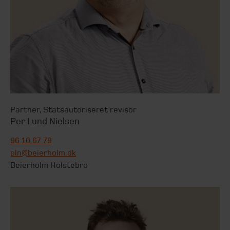
Partner
,
Statsautoriseret revisor
Per Lund Nielsen
96 10 67 79
pln@beierholm.dk
Beierholm Holstebro