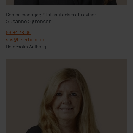
Senior manager
,
Statsautoriseret revisor
Susanne Sørensen
96 34 78 66
sus@beierholm.dk
Beierholm Aalborg