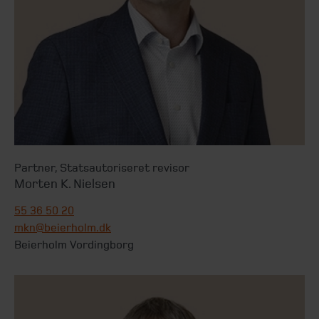
Partner
,
Statsautoriseret revisor
Morten K. Nielsen
55 36 50 20
mkn@beierholm.dk
Beierholm Vordingborg