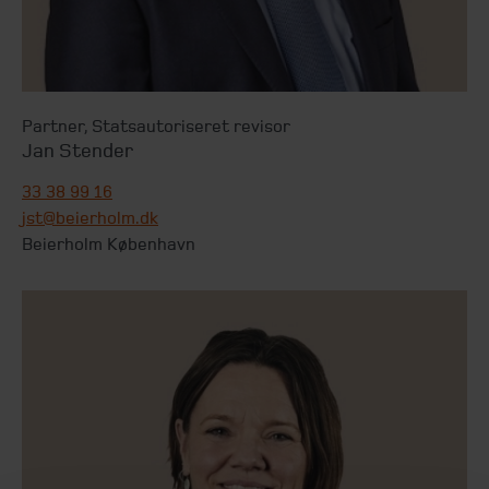
Partner
,
Statsautoriseret revisor
Jan Stender
33 38 99 16
jst@beierholm.dk
Beierholm København