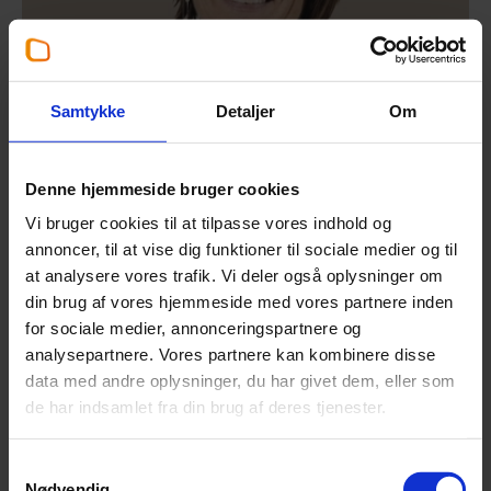
Samtykke
Detaljer
Om
Denne hjemmeside bruger cookies
Vi bruger cookies til at tilpasse vores indhold og
annoncer, til at vise dig funktioner til sociale medier og til
at analysere vores trafik. Vi deler også oplysninger om
Partner
,
Statsautoriseret revisor
din brug af vores hjemmeside med vores partnere inden
Louise Corneliussen
for sociale medier, annonceringspartnere og
33 38 98 24
analysepartnere. Vores partnere kan kombinere disse
lco@beierholm.dk
data med andre oplysninger, du har givet dem, eller som
Beierholm København
de har indsamlet fra din brug af deres tjenester.
Samtykkevalg
Nødvendig