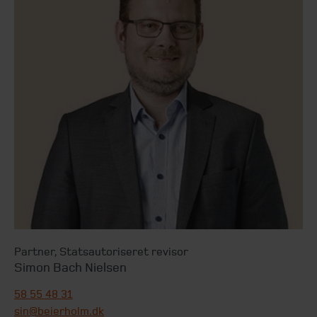
Partner
,
Statsautoriseret revisor
Simon Bach Nielsen
58 55 48 31
sin@beierholm.dk