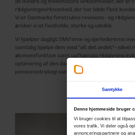
de mindre og mellemstore virksomheder, der er fle
rådgivningsvirksomhed, der har både flest kunder 
Vi er Danmarks foretrukne revisions- og rådgivn
ønsker vi at fastholde, styrke og udvikle.
Vi hjælper dagligt SMV’erne og ejerledererne med
samtidig hjælpe dem med “alt det andet” – såvel r
økonomifunktion samt uafhængig rådgivning inde
optimering af den daglige drift, forenkling af bo
pensionsstrategi samt udvikling af forretningen.
Hent Beierholms 
Samtykke
Denne hjemmeside bruger c
Vi bruger cookies til at tilpas
vores trafik. Vi deler også 
annonceringspartnere og anal