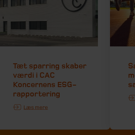
Tæt sparring skaber
S
værdi i CAC
m
Koncernens ESG-
s
rapportering
Læs mere