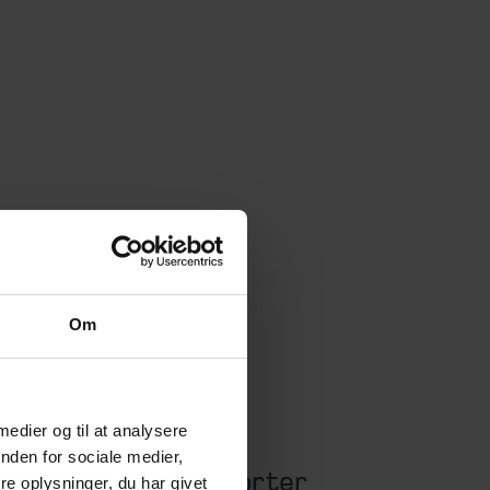
Om
 medier og til at analysere
nden for sociale medier,
Tidligere årsrapporter
e oplysninger, du har givet