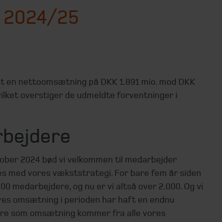
t 2024/25
et en nettoomsætning på DKK 1.891 mio. mod DKK
hvilket overstiger de udmeldte forventninger i
rbejdere
tober 2024 bød vi velkommen til medarbejder
es med vores vækststrategi. For bare fem år siden
200 medarbejdere, og nu er vi altså over 2.000. Og vi
ores omsætning i perioden har haft en endnu
ere som omsætning kommer fra alle vores