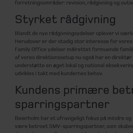
forretningsområder: revision, rådgivning og outso
Styrket rådgivning
Blandt de nye rådgivningsydelser oplever vi særli
Herudover er der stadig stor interesse for vore
Family Office ydelser målrettet formuende famili
af vores direktionssetup nu også har en direktør
understøtte en øget lokal og national eksekvering
udvikles i takt med kundernes behov.
Kundens primære bet
sparringspartner
Beierholm har et ufravigeligt fokus på mindre og
være betroet SMV-sparringspartner, som skaber udv