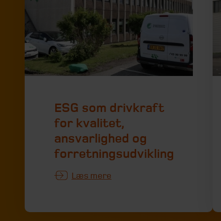
ESG som drivkraft
for kvalitet,
ansvarlighed og
forretningsudvikling
Læs mere