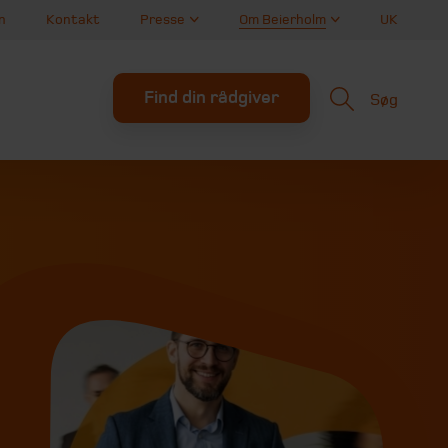
n
Kontakt
Presse
Om Beierholm
UK
Find din rådgiver
Søg