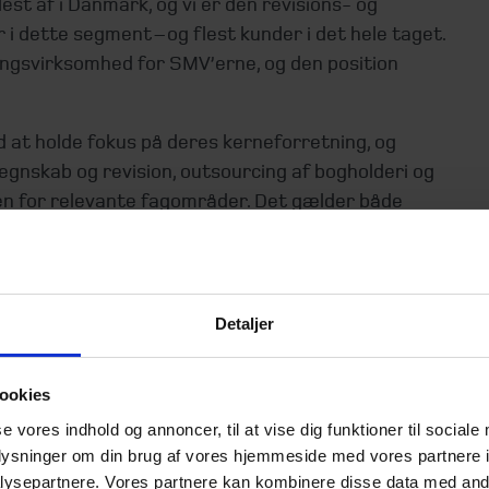
st af i Danmark, og vi er den revisions- og
i dette segment – og flest kunder i det hele taget.
ingsvirksomhed for SMV’erne, og den position
 at holde fokus på deres kerneforretning, og
egnskab og revision, outsourcing af bogholderi og
n for relevante fagområder. Det gælder både
gholderi og økonomistyring, individuel formue- og
Årsrapport 2024/25
Detaljer
ookies
se vores indhold og annoncer, til at vise dig funktioner til sociale
oplysninger om din brug af vores hjemmeside med vores partnere i
ysepartnere. Vores partnere kan kombinere disse data med andr