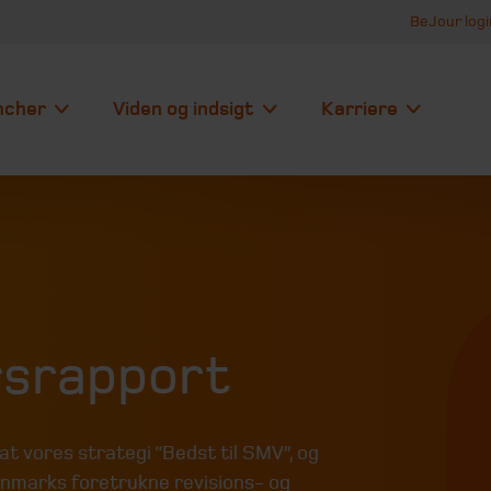
BeJour logi
ncher
Viden og indsigt
Karriere
rsrapport
sat vores strategi “Bedst til SMV”, og
anmarks foretrukne revisions- og