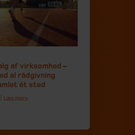
alg af virksomhed –
ed al rådgivning
amlet ét sted
Læs mere