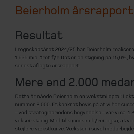
Beierholm årsrappor
Resultat
I regnskabsåret 2024/25 har Beierholm realiser
1.635 mio. året før. Det er en stigning på 15,6%, 
senest aflagte årsrapport.
Mere end 2.000 meda
Dette år nåede Beierholm en vækstmilepæl: I ok
nummer 2.000. Et konkret bevis på at vi har succ
– ved strategiperiodens begyndelse – var vi ca. 1.
vokser stadig. Med til succesen hører også, at v
stejlere vækstkurve. Væksten i såvel medarbejd