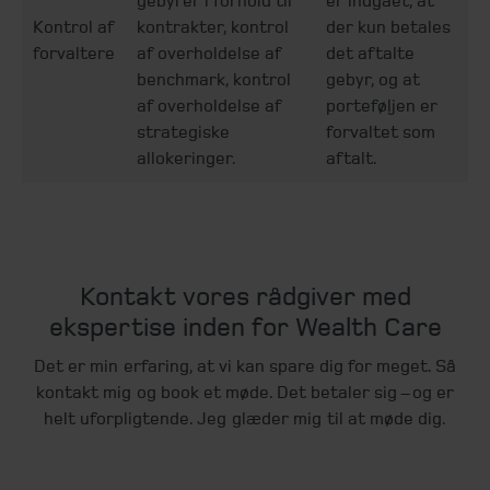
gebyrer i forhold til
er indgået, at
Kontrol af
kontrakter, kontrol
der kun betales
forvaltere
af overholdelse af
det aftalte
benchmark, kontrol
gebyr, og at
af overholdelse af
porteføljen er
strategiske
forvaltet som
allokeringer.
aftalt.
Kontakt vores rådgiver med
ekspertise inden for Wealth Care
Det er min erfaring, at vi kan spare dig for meget. Så
kontakt mig og book et møde. Det betaler sig – og er
helt uforpligtende. Jeg glæder mig til at møde dig.