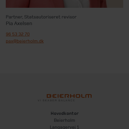
Partner
,
Statsautoriseret revisor
Pia Axelsen
96 53 32 70
pax@beierholm.dk
Hovedkontor
Beierholm
Langagervej 1