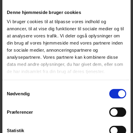
Periodisk
rapportering af
Denne hjemmeside bruger cookies
konsolideret
Vi bruger cookies til at tilpasse vores indhold og
porteføljeafkast
annoncer, til at vise dig funktioner til sociale medier og til
– én rapport
Et samlet overblik ov
at analysere vores trafik. Vi deler også oplysninger om
indeholdende
formue og
din brug af vores hjemmeside med vores partnere inden
samtlige
formueforvaltning
for sociale medier, annonceringspartnere og
forvalteres
løbende over året.
analysepartnere. Vores partnere kan kombinere disse
afkast og
Rapportering
Overholdelse af
data med andre oplysninger, du har givet dem, eller som
samtlige
bogføringsloven.
de har indsamlet fra din brug af deres tjenester.
selskaber og
Overholdelse af
andre enheder.
regnskabs- og
Årlig
Samtykkevalg
skattelovgivningen.
årsrapport,
Nødvendig
skattemæssig
årsregnskab,
Præferencer
selvangivelse
mv.
Statistik