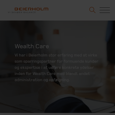
Wealth Care
Vi har i Beierholm stor erfaring med at virke
som sparringspartner for formuende kunder
og ekspertise i at udføre konkrete ydelser
inden for Wealth Care med blandt andet
administration og opfølgning.