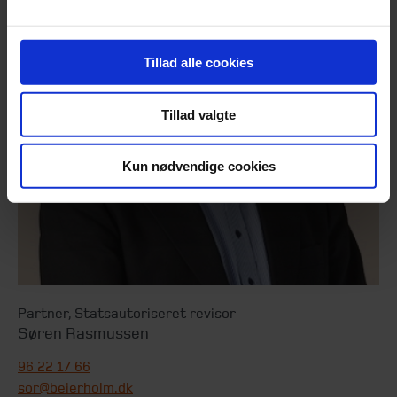
Tillad alle cookies
Tillad valgte
Kun nødvendige cookies
Partner
,
Statsautoriseret revisor
Søren Rasmussen
96 22 17 66
sor@beierholm.dk