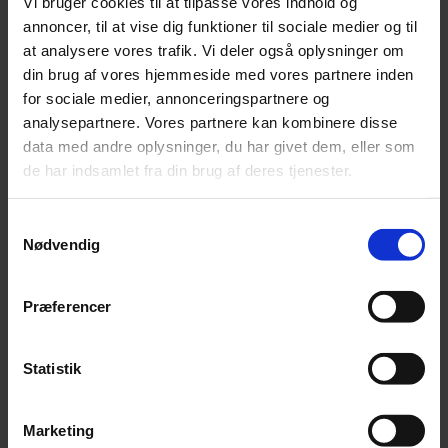
Vi bruger cookies til at tilpasse vores indhold og
annoncer, til at vise dig funktioner til sociale medier og til
at analysere vores trafik. Vi deler også oplysninger om
din brug af vores hjemmeside med vores partnere inden
for sociale medier, annonceringspartnere og
analysepartnere. Vores partnere kan kombinere disse
data med andre oplysninger, du har givet dem, eller som
de har indsamlet fra din brug af deres tjenester.
Samtykkevalg
Partner
,
Statsautoriseret revisor
Nødvendig
Dennis Høyer
96 22 17 67
Præferencer
dho@beierholm.dk
Statistik
Marketing