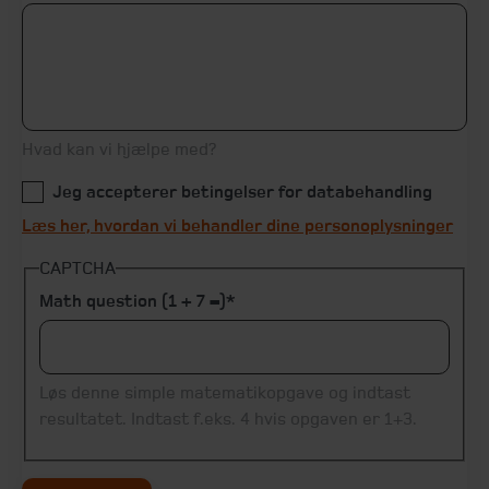
Hvad kan vi hjælpe med?
Jeg accepterer betingelser for databehandling
Læs her, hvordan vi behandler dine personoplysninger
CAPTCHA
Math question (1 + 7 =)
Løs denne simple matematikopgave og indtast
resultatet. Indtast f.eks. 4 hvis opgaven er 1+3.