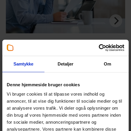
Erhvervsskat
Erhvervsskatteområdet omfatter de generelle regler
Samtykke
Detaljer
Om
for opgørelse af skattepligtig indkomst, hvis man har
en virksomhed i selskabsform eller er selvstændig
erhvervsdrivende.
Denne hjemmeside bruger cookies
Vi bruger cookies til at tilpasse vores indhold og
Læs mere
annoncer, til at vise dig funktioner til sociale medier og til
at analysere vores trafik. Vi deler også oplysninger om
din brug af vores hjemmeside med vores partnere inden
for sociale medier, annonceringspartnere og
Mød menneskene bag paragrafferne
analysepartnere. Vores partnere kan kombinere disse