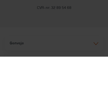
CVR-nr. 32 89 54 68
Genveje
Services