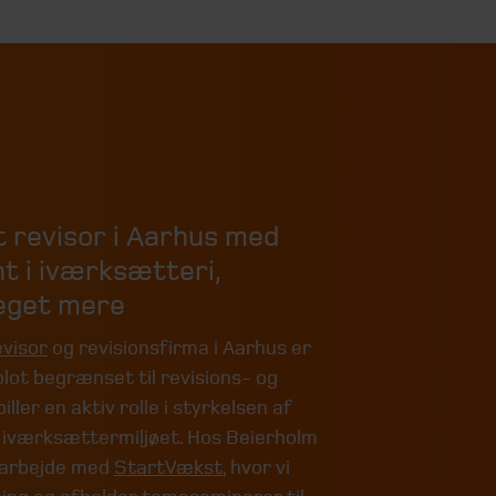
 revisor i Aarhus med
t i iværksætteri,
meget mere
evisor
og revisionsfirma i Aarhus er
lot begrænset til revisions- og
ller en aktiv rolle i styrkelsen af
g iværksættermiljøet. Hos Beierholm
amarbejde med
StartVækst
, hvor vi