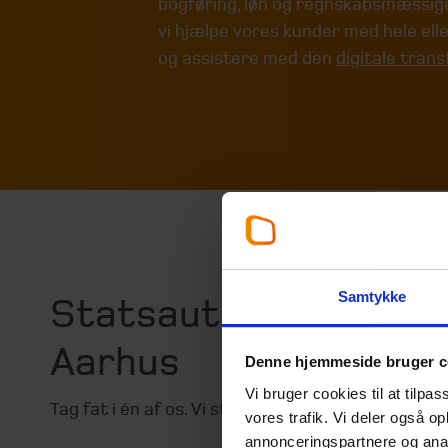
bogføring, løn og regnskabsmæssige
vi hjælpe vores kunder med hele elle
og assistere med den
digitale tran
Samtykke
Statsautoriserede re
Aarhus
Denne hjemmeside bruger c
Vi bruger cookies til at tilpas
Tag fat i én af os. Vi står klar til at hjælpe.
vores trafik. Vi deler også 
annonceringspartnere og anal