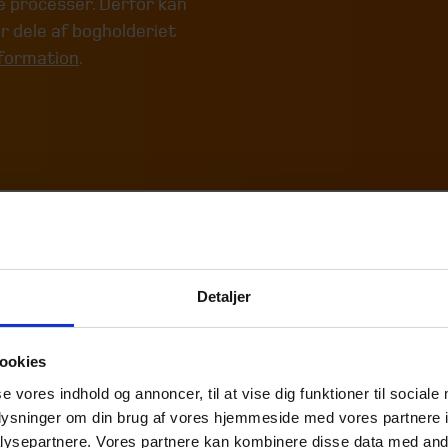
 processer. Derfor kan
r dele af bogholderiet
sformation
.
Detaljer
visorer og kontaktpartn
ookies
se vores indhold og annoncer, til at vise dig funktioner til sociale
oplysninger om din brug af vores hjemmeside med vores partnere i
ysepartnere. Vores partnere kan kombinere disse data med andr