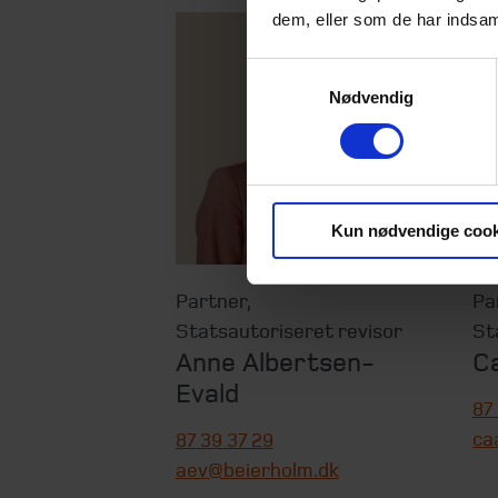
dem, eller som de har indsaml
Samtykkevalg
Nødvendig
Kun nødvendige cook
Partner
,
Pa
Statsautoriseret revisor
St
Anne Albertsen-
C
Evald
87
ca
87 39 37 29
aev@beierholm.dk