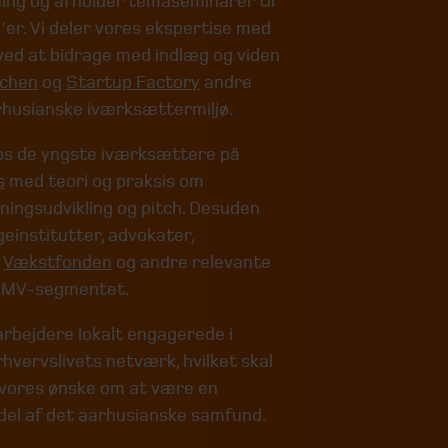
ning og afholder temaseminarer til
er. Vi deler vores ekspertise med
ved at bidrage med indlæg og viden
tchen
og
Startup Factory
andre
arhusianske iværksættermiljø
.
os de yngste iværksættere på
s
med teori og praksis om
ningsudvikling og pitch. Desuden
einstitutter, advokater,
,
Vækstfonden
og andre relevante
 SMV-segmentet.
rbejdere lokalt engagerede i
rhvervslivets netværk, hvilket skal
f vores ønske om at være en
 del af det aarhusianske samfund.