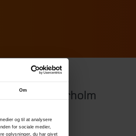
Om
ere hos Beierholm
 medier og til at analysere
nden for sociale medier,
e oplysninger, du har givet