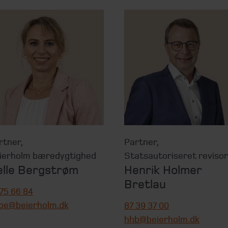
rtner
,
Partner
,
ierholm bæredygtighed
Statsautoriseret revisor
elle Bergstrøm
Henrik Holmer
Bretlau
 75 66 84
be@beierholm.dk
87 39 37 00
hhb@beierholm.dk