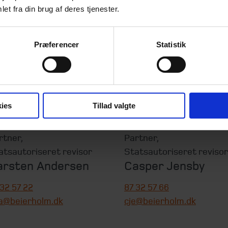
et fra din brug af deres tjenester.
Præferencer
Statistik
ies
Tillad valgte
rtner
,
Partner
,
atsautoriseret revisor
Statsautoriseret revisor
arsten Andersen
Casper Jensby
 32 57 22
87 32 57 66
a@beierholm.dk
cje@beierholm.dk