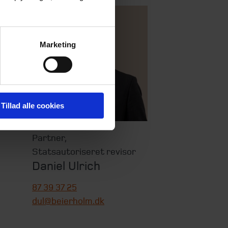
Marketing
Tillad alle cookies
Partner
,
Statsautoriseret revisor
Daniel Ulrich
87 39 37 25
dul@beierholm.dk