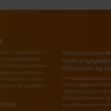
s
Statsautoriseret
, har en godt etableret
re organisation, der
lokalt engagemen
holm din ideelle partner
erhvervsliv og 
skab
. Vores tilgang til
Som
statsautoriseret r
å kompetence, nærhed
vores engagement ikke b
realisere dit potentiale
rådgivningsopgaver. Vi spi
det lokale erhvervsliv o
Aarhus
er vi stolte af vores s