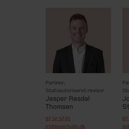
Partner
,
Pa
Statsautoriseret revisor
St
Jesper Resdal
J
Thomsen
S
87 32 57 61
87
jrt@beierholm.dk
jl