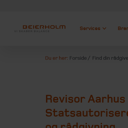
Services
Bra
Du er her:
Forside
Find din rådgiv
Revisor Aarhus
Statsautorisere
og rådgivning