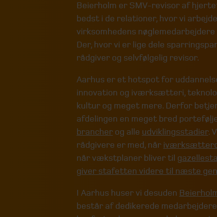
Beierholm er SMV-revisor af hjertet 
bedst i de relationer, hvor vi arbe
virksomhedens nøglemedarbejdere 
Der, hvor vi er lige dele sparringsp
rådgiver og selvfølgelig revisor.
Aarhus er et hotspot for uddannel
innovation og iværksætteri, teknolo
kultur og meget mere. Derfor betjen
afdelingen en meget bred portefølje
brancher
og alle
udviklingsstadier
. 
rådgivere er med, når
iværksætte
når vækstplaner bliver til
gazellest
giver stafetten videre til næste ge
I Aarhus huser vi desuden
Beierhol
består af dedikerede medarbejdere,