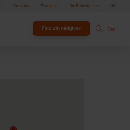
n
Kontakt
Presse
Om Beierholm
UK
Find din rådgiver
Søg