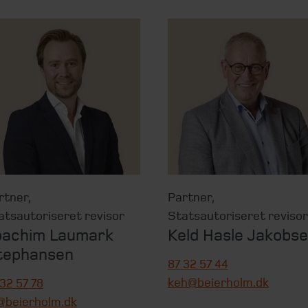
rtner
,
Partner
,
atsautoriseret revisor
Statsautoriseret revisor
oachim Laumark
Keld Hasle Jakobs
tephansen
87 32 57 44
keh@beierholm.dk
 32 57 78
s@beierholm.dk