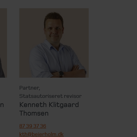
Partner
,
Statsautoriseret revisor
en
Kenneth Klitgaard
Thomsen
87 39 37 36
kth@beierholm.dk