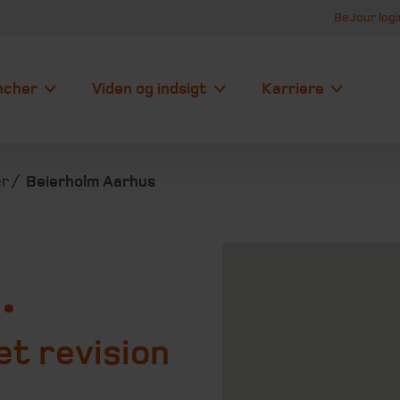
BeJour logi
ncher
Viden og indsigt
Karriere
er
Beierholm Aarhus
 •
t revision