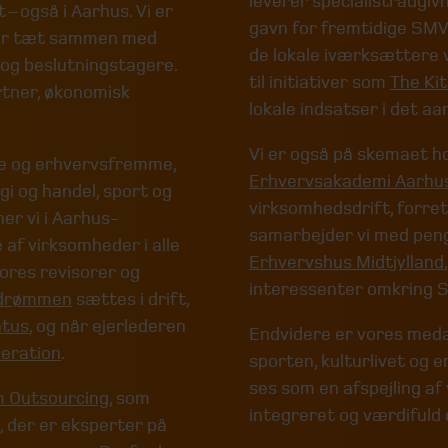
leverer specialistrådgiv
– også i Aarhus. Vi er
gavn for fremtidige SMV'
jder tæt sammen med
de lokale iværksættere 
og beslutningstagere.
til initiativer som
The Ki
artner, økonomisk
lokale indsatser i det a
Vi er også på skemaet h
se og erhvervsfremme,
Erhvervsakademi Aarhu
gi og handel, sport og
virksomhedsdrift, forret
er vi i Aarhus-
samarbejder vi med peng
 af virksomheder i alle
Erhvervshus Midtjylland
Vores revisorer og
interessenter omkring
rdrømmen
sættes i drift,
atus
, og når ejerlederen
Endvidere er vores meda
neration
.
sporten, kulturlivet og e
ses som en
afspejling a
m Outsourcing
, som
integreret og værdifuld
 der er eksperter på