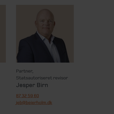
Partner
,
Statsautoriseret revisor
Jesper Birn
87 32 59 60
jeb@beierholm.dk