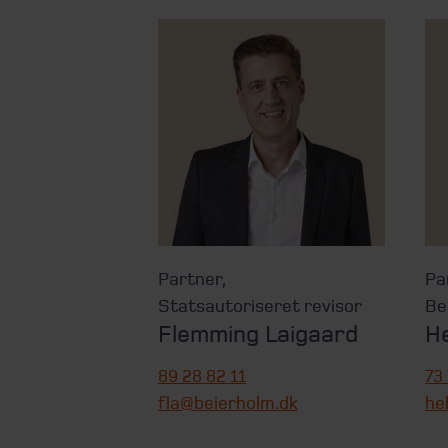
Partner
,
Pa
Statsautoriseret revisor
Be
Flemming Laigaard
H
89 28 82 11
73
fla@beierholm.dk
he