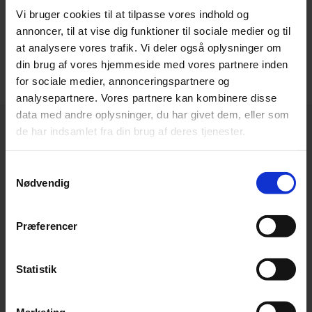
Vi bruger cookies til at tilpasse vores indhold og
anbefaler vi, at du søger professionel og personlig
annoncer, til at vise dig funktioner til sociale medier og til
rådgivning. Du er naturligvis velkommen til at
kontakte
at analysere vores trafik. Vi deler også oplysninger om
Beierholm
.
din brug af vores hjemmeside med vores partnere inden
for sociale medier, annonceringspartnere og
analysepartnere. Vores partnere kan kombinere disse
data med andre oplysninger, du har givet dem, eller som
de har indsamlet fra din brug af deres tjenester.
Samtykkevalg
Nødvendig
Hovedkontor
Beierholm
Præferencer
Langagervej 1
DK-9220 Aalborg Ø
Statistik
Telefon:
+45 98 18 72 00
Telefax:
+45 96 34 79 30