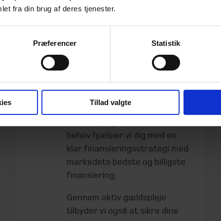
et fra din brug af deres tjenester.
Præferencer
Statistik
Finansiering
Vi sikrer dig de bedste
betingelser på dine lån
ies
Tillad valgte
Vi gør det komplekse enkelt og
med udgangspunkt i dine
behov hjælper vi dig med en
klar finansieringsstrategi med
markedets bedste og billigste
finansiering.
Gennem aktiv gældspleje
tilbyder vi også at sikre dine