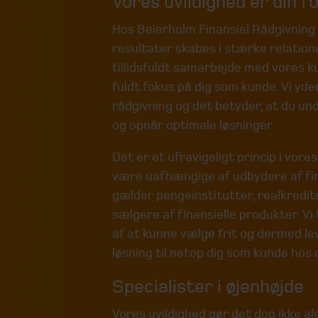
Vores uvildighed er din f
Hos Beierholm Finansiel Rådgivning 
resultater skabes i stærke relatione
tillidsfuldt samarbejde med vores ku
fuldt fokus på dig som kunde. Vi yder
rådgivning og det betyder, at du un
og opnår optimale løsninger
Det er et ufravigeligt princip i vor
være uafhængige af udbydere af fina
gælder pengeinstitutter, realkredi
sælgere af finansielle produkter. Vi
af at kunne vælge frit og dermed l
løsning til netop dig som kunde hos 
Specialister i øjenhøjde
Vores uvildighed gør det dog ikke a