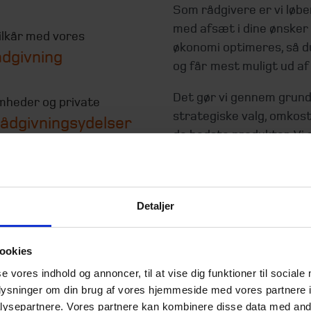
Som rådgivere er vi løb
med afsæt i dine ønsker n
vilkår med vores
økonomi optimeres, så du
ådgivning
og får mest muligt ud af
Det gør vi gennem grundi
omheder og private
strategiske valg, omkost
ådgivningsydelser
de bedste produkter. Vi 
for at sikre, at ydelse o
den rådgivning netop du 
Detaljer
Kontakt os f
ookies
se vores indhold og annoncer, til at vise dig funktioner til sociale
oplysninger om din brug af vores hjemmeside med vores partnere i
ysepartnere. Vores partnere kan kombinere disse data med andr