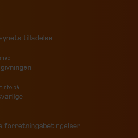
synets tilladelse
 med
dgivningen
tinfo på
varlige
e forretningsbetingelser