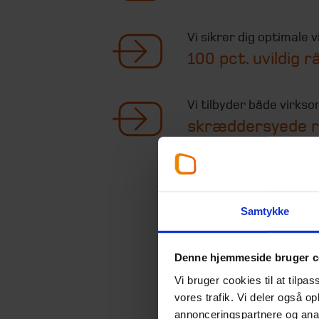
Vi sikrer dig optimale 
100 pct. uvildig r
Vi tilbyder både virks
skræddersyede r
Samtykke
Denne hjemmeside bruger c
Vi bruger cookies til at tilpas
vores trafik. Vi deler også 
annonceringspartnere og anal