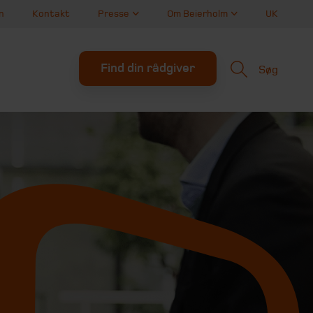
n
Kontakt
Presse
Om Beierholm
UK
Find din rådgiver
Søg