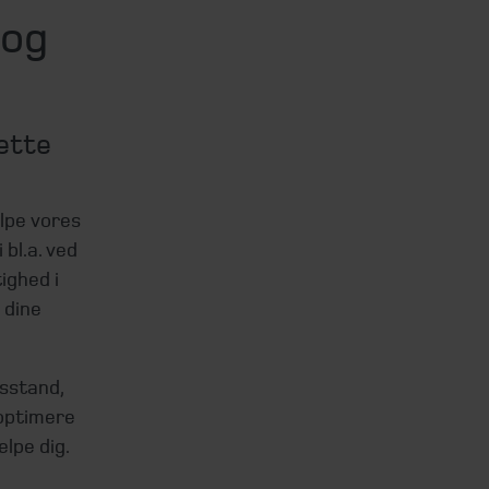
 og
rette
lpe vores
 bl.a. ved
ighed i
 dine
usstand,
 optimere
lpe dig.