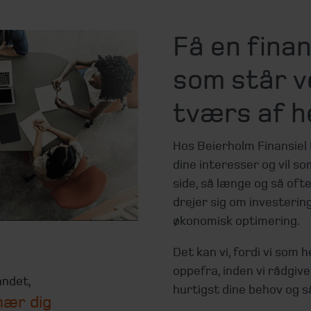
Få en finan
som står v
tværs af h
Hos Beierholm Finansiel
dine interesser og vil s
side, så længe og så oft
drejer sig om investering
økonomisk optimering.
Det kan vi, fordi vi som 
oppefra, inden vi rådgive
andet,
hurtigst dine behov og s
nær dig