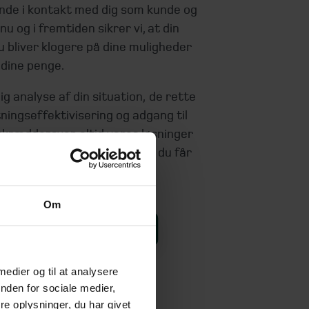
ende i kontakt med dig som kunde og
u og i fremtiden sikrer vi, at din
 bliver klogere på dine muligheder
 dine penge.
g analyse af din situation, de rette
ningseffektivisering og adgang til
skræddersyer altid vores løsninger
g pris passer sammen - og at du får
har brug for.
Om
or en uforpligtende snak
 medier og til at analysere
nden for sociale medier,
e oplysninger, du har givet