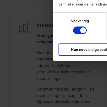
dem, eller som de har indsaml
Samtykkevalg
Nødvendig
Investering
Vi sørger for at dine penge
arbejder for dig
Kun nødvendige cook
Med de rette strategiske valg,
omkostningseffektivisering og
adgang til de bedste
produkter optimerer vi dine
investeringer.
Sammen med dig lægger vi en
investeringsstrategi, der er
tilpasset din risikotolerance