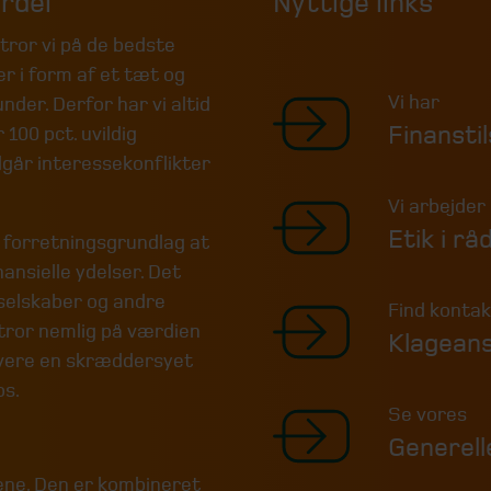
ordel
Nyttige links
tror vi på de bedste
r i form af et tæt og
Vi har
nder. Derfor har vi altid
Finanstil
 100 pct. uvildig
dgår interessekonflikter
Vi arbejder
Etik i rå
es forretningsgrundlag at
nsielle ydelser. Det
tselskaber og andre
Find kontak
 tror nemlig på værdien
Klageans
evere en skræddersyet
os.
Se vores
Generell
lene. Den er kombineret