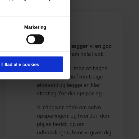
Marketing
Pension
Sammen planlægger vi en god
økonomi gennem hele livet
Tillad alle cookies
Vi hjælper dig med at tegne
et billede af din fremtidige
økonomi og lægge en klar
strategi for din opsparing.
Vi rådgiver både om selve
opsparingen, og hvordan den
plejes bedst, og om
udbetalingen, hvor vi giver dig