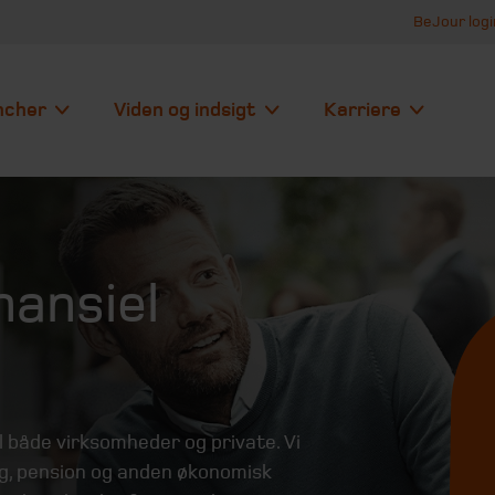
BeJour logi
ncher
Viden og indsigt
Karriere
nansiel
til både virksomheder og private. Vi
ng, pension og anden økonomisk