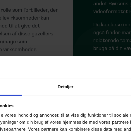
andet Børsens g
 rolle som forbilleder, der
videoformatet B
zellevirksomheder kan
Du kan læse mer
ed til at give det
også finder man
lsen af disse gazellers
relaterede tema
s umage som
bruge på din væ
e virksomheder.
Du kan også læ
ng af mindre og
på
borsen.dk
.
 via gazelle-
iration til ejere, ledere
vækstvirksomheder.
Detaljer
ookies
jse ud?
se vores indhold og annoncer, til at vise dig funktioner til sociale
oplysninger om din brug af vores hjemmeside med vores partnere i
virksomheder, står vi
ysepartnere. Vores partnere kan kombinere disse data med andr