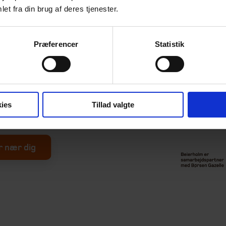
 sparringspartner med
et fra din brug af deres tjenester.
rundt om din virksomhed
Præferencer
Statistik
tende og afklarende
ordan vi gennem indsigt
ækst og hjælper dig med
ies
Tillad valgte
r nær dig