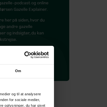
azelle-podcast og online
ørsen Gazelle Explainer.
e her på siden, hvor du
ge andre gazelle
er og indsigter, du kan
kstrejse.
se mere om Børsen Gazelle
Om
 medier og til at analysere
nden for sociale medier,
e oplysninger, du har givet