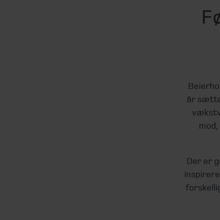
Fø
Beierho
år sætte
vækstv
mod, 
Der er g
inspirer
forskell