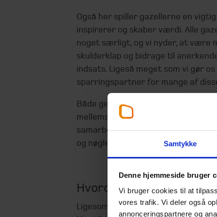
Også her spiller gazellerne en vigtig
inspirerer og skaber værdi. Alle ga
noget særligt, og vi nyder, at være m
skulderklap og bidrage til anerkende
indsats. Ligeså meget som vi gør o
sparringspartner for mange af diss
Både gennem vores daglige rådgivni
mellemstore virksomheder, og når vi
samarbejdet leverer indsigter og insp
og nøglemedarbejdere i Danmarks 
Samtykke
Denne hjemmeside bruger c
Hvordan ser din vækstre
Vi bruger cookies til at tilpas
vores trafik. Vi deler også 
Ligesom vi er det for mange gazelle
annonceringspartnere og anal