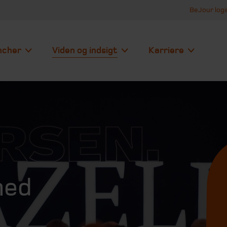
BeJour logi
ncher
Viden og indsigt
Karriere
med