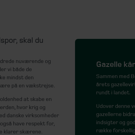
dspor, skal du
undrede nuværende og
Gazelle kå
er vi både de
Sammen med Bør
kke mindst den
årets gazellevi
 være på en vækstrejse.
rundt i landet.
oldenhed at skabe en
Udover denne ve
erden, hvor krig og
gazellerne bid
ghed danske virksomheder
indsigter og god
i også have respekt for,
række forskelli
le klarer skærene.