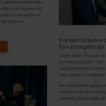
dan vækstvirksomheder
-sikkerhed, ligesom du
omheder undervurderer
 bør gøre nu.
Fra bøvl til bedre 
forretningsfordel
r
Under titlen "Fra bøvl til
forretningsfordel" tal
med Guldsmeden Hotels 
sine værdier til målbare
Der deles både vigtige 
virksomheder kan bidrage
samtidig styrke både dr