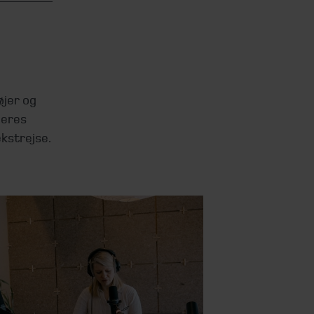
øjer og
deres
kstrejse.