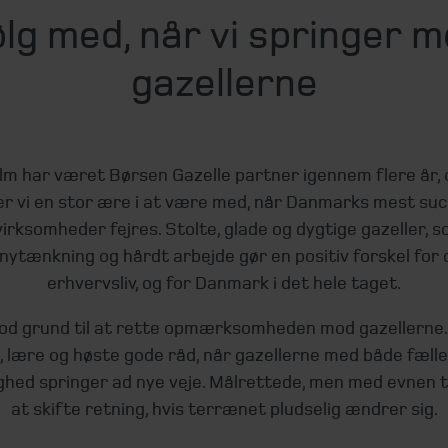
lg med, når vi springer 
gazellerne
lm har været Børsen Gazelle partner igennem flere år, 
r vi en stor ære i at være med, når Danmarks mest su
irksomheder fejres. Stolte, glade og dygtige gazeller, 
nytænkning og hårdt arbejde gør en positiv forskel for
erhvervsliv, og for Danmark i det hele taget.
od grund til at rette opmærksomheden mod gazellerne.
e, lære og høste gode råd, når gazellerne med både fæll
ighed springer ad nye veje. Målrettede, men med evnen ti
at skifte retning, hvis terrænet pludselig ændrer sig.