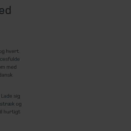
med
og hvert
ccesfulde
som med
 dansk
 Lade sig
estræk og
l hurtigt