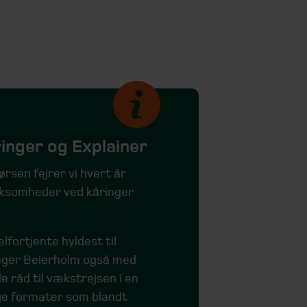
ringer og Explainer
sen fejrer vi hvert år
rksomheder ved kåringer
lfortjente hyldest til
rager Beierholm også med
e råd til vækstrejsen i en
ge formater som blandt