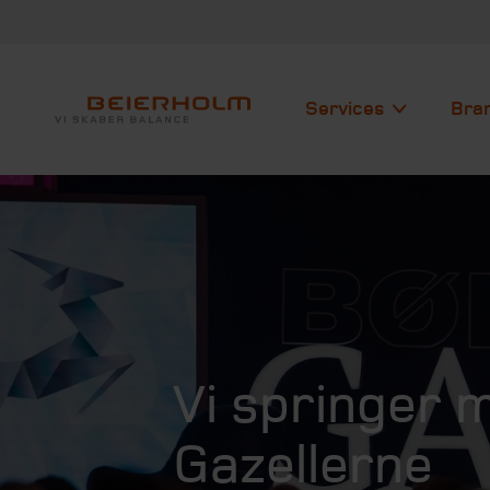
Services
Bra
Vi springer 
Gazellerne