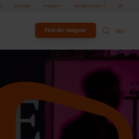
n
Kontakt
Presse
Om Beierholm
UK
Find din rådgiver
Søg