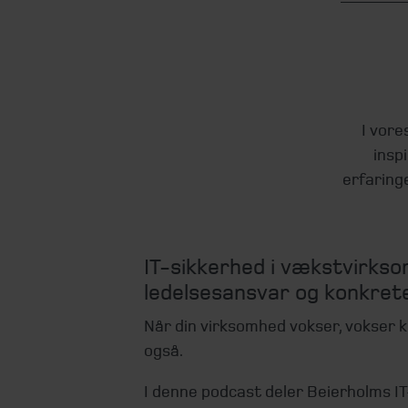
I vore
insp
erfaring
IT-sikkerhed i vækstvirksom
ledelsesansvar og konkret
Når din virksomhed vokser, vokser k
også.
I denne podcast deler Beierholms I