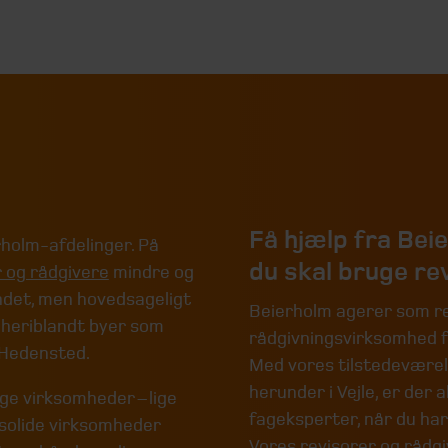
Få hjælp fra Beie
erholm-afdelinger. På
du skal bruge rev
r og rådgivere
mindre og
ndet, men hovedsageligt
Beierholm agerer som re
heriblandt byer som
rådgivningsvirksomhed fo
g Hedensted.
Med vores tilstedeværel
herunder i Vejle, er der 
ige virksomheder – lige
fageksperter, når du har
 solide virksomheder
Vores revisorer og rådgi