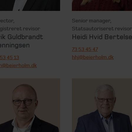
rector
,
Senior manager
,
gistreret revisor
Statsautoriseret revisor
ik Guldbrandt
Heidi Hvid Bertels
enningsen
73 53 45 47
hhj@beierholm.dk
 53 45 13
h@beierholm.dk