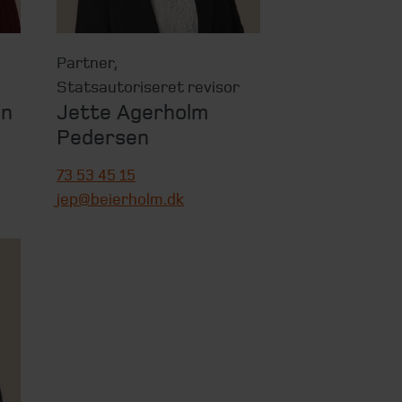
Partner
,
Statsautoriseret revisor
en
Jette Agerholm
Pedersen
73 53 45 15
jep@beierholm.dk