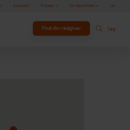
n
Kontakt
Presse
Om Beierholm
UK
Find din rådgiver
Søg