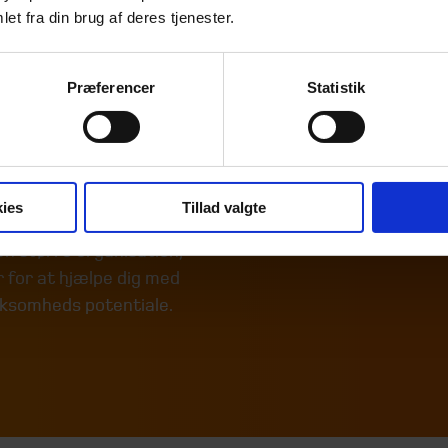
or- og
et fra din brug af deres tjenester.
 hver virksomhed er unik,
il at imødekomme dine
Præferencer
Statistik
else i Vejle kombineret
ende netværk af
artner for din økonomiske
ies
Tillad valgte
t iværksætter, en
n større organisation,
r for at hjælpe dig med
rksomheds potentiale.