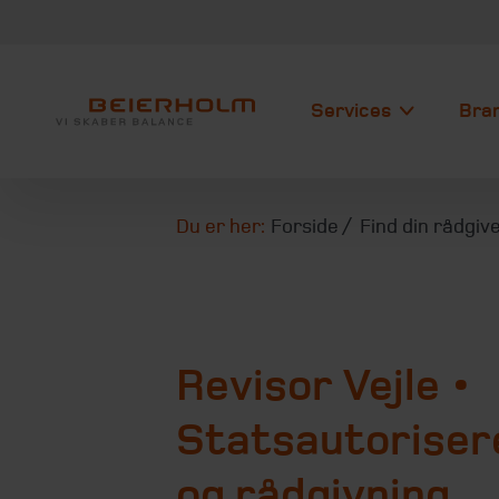
Services
Bra
Du er her:
Forside
Find din rådgiv
Revisor Vejle •
Statsautorisere
og rådgivning