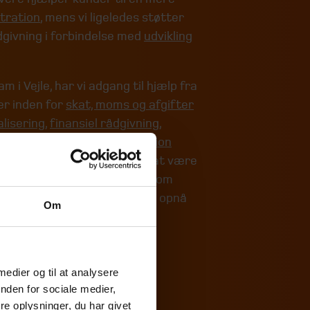
tration
, mens vi ligeledes støtter
givning i forbindelse med
udvikling
 i Vejle, har vi adgang til hjælp fra
er inden for
skat, moms og afgifter
alisering
,
finansiel rådgivning
,
erhed og persondata
,
it-revision
Dette styrker vores evne til at være
nt sparringspartner for dig som
ring for at hjælpe dig med at opnå
Om
for din virksomhed.
 medier og til at analysere
nden for sociale medier,
e oplysninger, du har givet