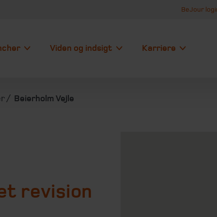
BeJour logi
ncher
Viden og indsigt
Karriere
er
Beierholm Vejle
t revision