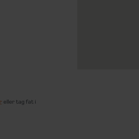
r
eller tag fat i