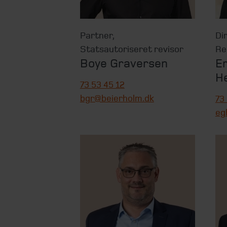
Partner
,
Di
Statsautoriseret revisor
Re
Boye Graversen
Er
H
73 53 45 12
bgr@beierholm.dk
73
eg