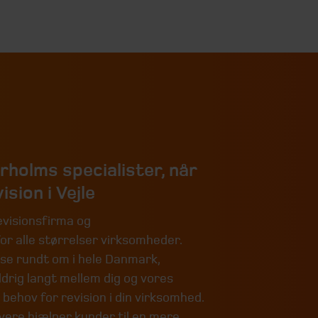
rholms specialister, når
ision i Vejle
visionsfirma og
r alle størrelser virksomheder.
se rundt om i hele Danmark,
aldrig langt mellem dig og vores
 behov for revision i din virksomhed
.
vere hjælper kunder til en mere