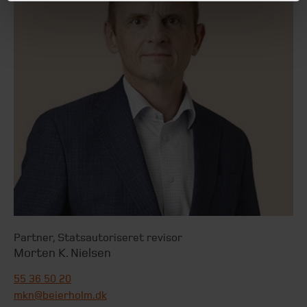
Partner
,
Statsautoriseret revisor
Morten K. Nielsen
55 36 50 20
mkn@beierholm.dk