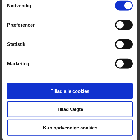
Nødvendig
Præferencer
Statistik
Marketing
Partner
,
Statsautoriseret revisor
Frederik Geer Harvest
58 55 82 40
Tillad alle cookies
frgh@beierholm.dk
Tillad valgte
Kun nødvendige cookies