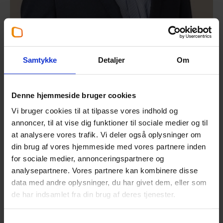
Partner
,
Statsautoriseret revisor
Samtykke
Detaljer
Om
Allan Erik Nielsen
55 36 50 05
Denne hjemmeside bruger cookies
aen@beierholm.dk
Vi bruger cookies til at tilpasse vores indhold og
annoncer, til at vise dig funktioner til sociale medier og til
at analysere vores trafik. Vi deler også oplysninger om
din brug af vores hjemmeside med vores partnere inden
for sociale medier, annonceringspartnere og
analysepartnere. Vores partnere kan kombinere disse
data med andre oplysninger, du har givet dem, eller som
de har indsamlet fra din brug af deres tjenester.
Samtykkevalg