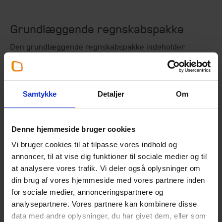
Grundlæggende regnskabspakke
Den grundlæggende regnskabspakke indeholder
bogføring, kvartalsrapportering, momsafregning,
årsregnskab, herunder klargøring til revision og
løbende dialog med menighedsrådet.
Samtykke
Detaljer
Om
Tillægsmuligheder – f.eks.:
Betaling af regninger
Denne hjemmeside bruger cookies
Fakturering og debitoropfølgning
Vi bruger cookies til at tilpasse vores indhold og
Deltagelse i menighedsrådsmøder
annoncer, til at vise dig funktioner til sociale medier og til
Indlæsning af diverse materiale på DAP’en
at analysere vores trafik. Vi deler også oplysninger om
Kommunikation med Provstiet
din brug af vores hjemmeside med vores partnere inden
Budget
for sociale medier, annonceringspartnere og
analysepartnere. Vores partnere kan kombinere disse
Interne kurser omkring regnskabsforståelse
data med andre oplysninger, du har givet dem, eller som