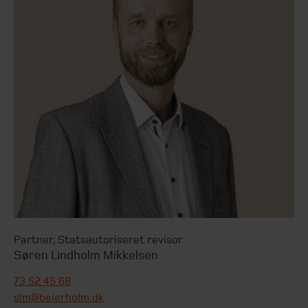
Partner
,
Statsautoriseret revisor
Søren Lindholm Mikkelsen
73 52 45 68
slm@beierholm.dk