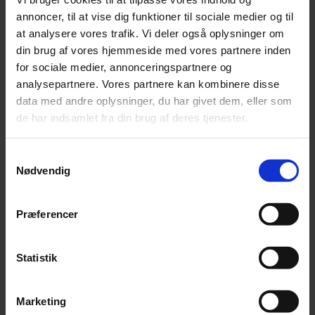
annoncer, til at vise dig funktioner til sociale medier og til
at analysere vores trafik. Vi deler også oplysninger om
din brug af vores hjemmeside med vores partnere inden
for sociale medier, annonceringspartnere og
Senior manager
,
Statsautoriseret revisor
analysepartnere. Vores partnere kan kombinere disse
Joan Silberbauer
data med andre oplysninger, du har givet dem, eller som
de har indsamlet fra din brug af deres tjenester.
73 52 45 67
jsb@beierholm.dk
Samtykkevalg
Nødvendig
Præferencer
Statistik
Marketing