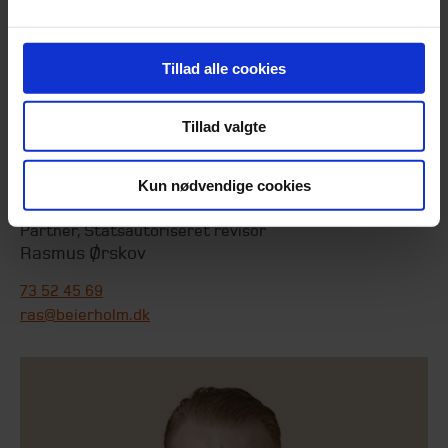
Tillad alle cookies
Tillad valgte
Kun nødvendige cookies
Partner
,
Statsautoriseret revisor
Rasmus Ørskov
73 52 45 69
ras@beierholm.dk