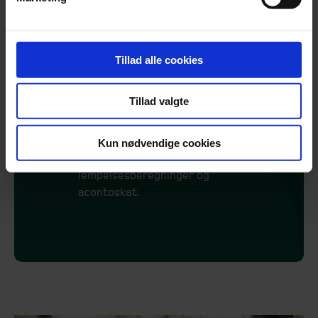
generationsskifte mv.
Etablering af selskaber i udlandet
eller i Danmark
Fonde, foreninger og
Tillad alle cookies
arbejdsmarkedssammenslutninger
Udarbejdelse af selvangivelser
Tillad valgte
for personer og selskaber
Review af selvangivelser og andre
skattemæssige opgørelser
Kun nødvendige cookies
Skatteberegning, kildeskatter,
lempelsesberegninger og
acontoskat.