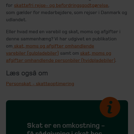
for
skattefri rejse- og befordringsgodtgørelse
,
som gælder for medarbejdere, som rejser i Danmark og
udlandet.
Eller hvad med en varebil og skat, moms og afgifter i
denne sammenhæng? Vi har udgivet en publikation
om
skat, moms og afgifter omhandlende
varebiler
(gulpladebiler)
samt om
skat, moms og
afgifter omhandlende personbiler (hvidpladebiler)
.
Læs også om
Personskat - skatteoptimering
Skat er en omkostning -
få rådgivning i skat hos