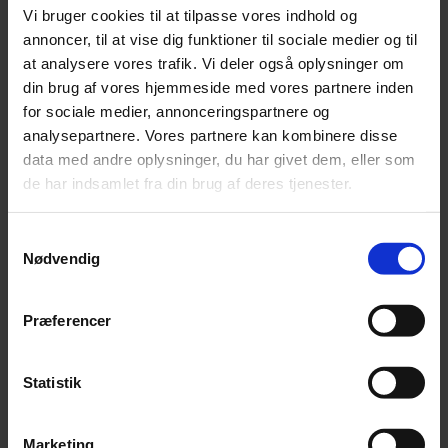
disse områder:
Vi bruger cookies til at tilpasse vores indhold og
annoncer, til at vise dig funktioner til sociale medier og til
Faste driftssteder og filialer
at analysere vores trafik. Vi deler også oplysninger om
Skattemæssige afskrivninger
din brug af vores hjemmeside med vores partnere inden
Strukturering af virksomheder
for sociale medier, annonceringspartnere og
Aktie- og anpartsselskaber m.fl.
analysepartnere. Vores partnere kan kombinere disse
Leasing, herunder finansiel
data med andre oplysninger, du har givet dem, eller som
leasing
de har indsamlet fra din brug af deres tjenester.
Faste driftssteder og filialer
Skattemæssige afskrivninger
Samtykkevalg
Strukturering af virksomheder
Nødvendig
Aktie- og anpartsselskaber m.fl.
Leasing, herunder finansiel
leasing
Præferencer
Joint ventures, entrepriseaftaler
mv.
Statistik
Anvendelse af
dobbeltbeskatningsaftaler
Køb og salg, ejerskifte,
Marketing