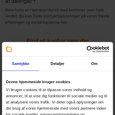
afdelinger?
Beierholm er repræsenteret med kontorer over hele
landet. Du kan finde kontaktoplysninger på vores lokale
afdelinger og medarbejderne her.
Find et kontor nær dig
[+] Find vores kontorer her:
Samtykke
Detaljer
Om
Denne hjemmeside bruger cookies
Vi bruger cookies til at tilpasse vores indhold og
Seneste pressemeddelelser
annoncer, til at vise dig funktioner til sociale medier og til
at analysere vores trafik. Vi deler også oplysninger om
din brug af vores hjemmeside med vores partnere inden
for sociale medier, annonceringspartnere og