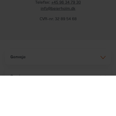
Telefax:
+45 96 34 79 30
info@beierholm.dk
CVR-nr. 32 89 54 68
Genveje
Services