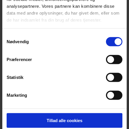
analysepartnere. Vores partnere kan kombinere disse
data med andre oplysninger, du har givet dem, eller som
de har indsamlet fra din brug af deres tjenester.
Samtykkevalg
Nødvendig
Præferencer
Statistik
Beierholm donerer mere end
én million kroner til lokale
Marketing
formål
26. juni 2026
Læs mere
Tillad alle cookies