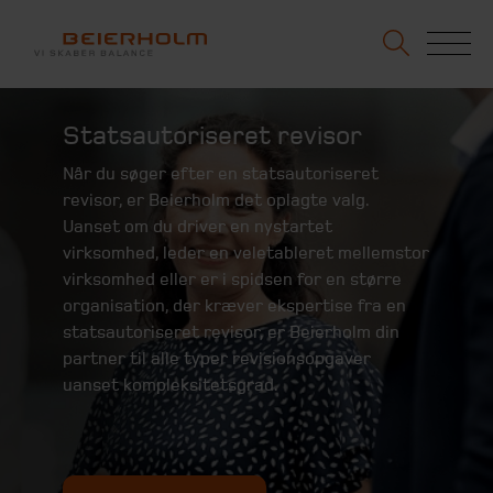
Statsautoriseret revisor
Når du søger efter en statsautoriseret
revisor, er Beierholm det oplagte valg.
Uanset om du driver en nystartet
virksomhed, leder en veletableret mellemstor
virksomhed eller er i spidsen for en større
organisation, der kræver ekspertise fra en
statsautoriseret revisor, er Beierholm din
partner til alle typer revisionsopgaver
uanset kompleksitetsgrad.