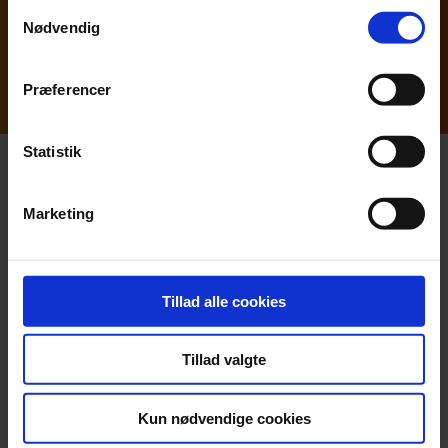
Samtykkevalg
Brug for
Nødvendig
Assistance med opstilling af
regnskabet?
Præferencer
Statistik
Kontakt os. Vi hjælper gerne
Marketing
Find din rådgiver
Tillad alle cookies
Tillad valgte
5 gode grunde til at have
Kun nødvendige cookies