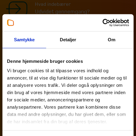
Hvad indebærer
Udvidet gennemgang?
Hvad indebærer
Samtykke
Detaljer
Om
Review?
Er din virksomhed omfattet af krav om
Denne hjemmeside bruger cookies
Offentlig revision?
Vi bruger cookies til at tilpasse vores indhold og
annoncer, til at vise dig funktioner til sociale medier og til
at analysere vores trafik. Vi deler også oplysninger om
Erklæringer kan tilføre troværdighed
din brug af vores hjemmeside med vores partnere inden
Andre erklæringsopgaver
for sociale medier, annonceringspartnere og
analysepartnere. Vores partnere kan kombinere disse
data med andre oplysninger, du har givet dem, eller som
Brug for hjælp med
de har indsamlet fra din brug af deres tjenester.
Rådgivningsydelser?