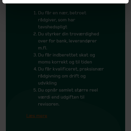
en revisor
Du får en nær, betroet
rådgiver, som har
tavshedspligt
Du styrker din troværdighed
over for bank, leverandører
m.fl.
Du får indberettet skat og
moms korrekt og til tiden
Du får kvalificeret, praksisnær
rådgivning om drift og
udvikling
Du opnår samlet større reel
værdi end udgiften til
revisoren.
Læs mere