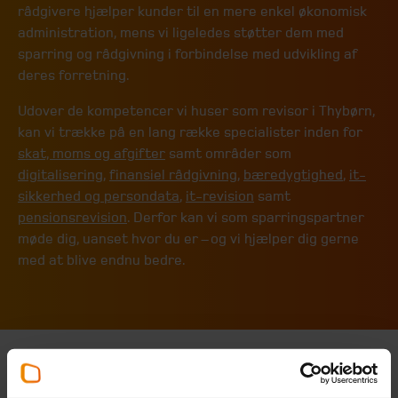
rådgivere hjælper kunder til en mere enkel økonomisk
administration, mens vi ligeledes støtter dem med
sparring og rådgivning i forbindelse med udvikling af
deres forretning.
Udover de kompetencer vi huser som revisor i Thybørn,
kan vi trække på en lang række specialister inden for
skat, moms og afgifter
samt områder som
digitalisering
,
finansiel rådgivning
,
bæredygtighed
,
it-
sikkerhed og persondata
,
it-revision
samt
pensionsrevision
. Derfor kan vi som sparringspartner
møde dig, uanset hvor du er – og vi hjælper dig gerne
med at blive endnu bedre.
Kontaktpartnere hos Beierholm