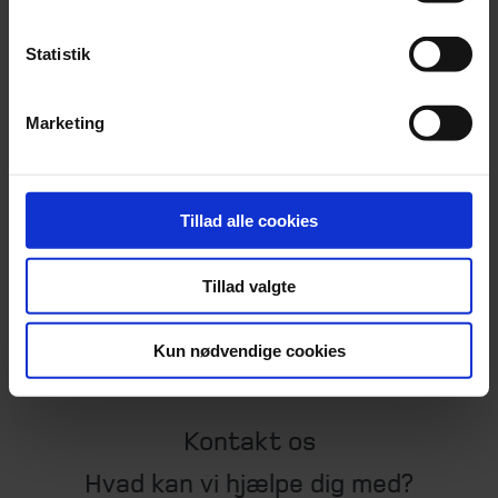
Statistik
Marketing
Partner
,
Statsautoriseret revisor
Jens Christian Andersen
Tillad alle cookies
96 90 03 37
jan@beierholm.dk
Tillad valgte
Kun nødvendige cookies
Kontakt os
Hvad kan vi hjælpe dig med?