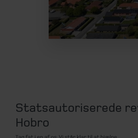
Statsautoriserede re
Hobro
Tag fat i en af os. Vi står klar til at hjælpe.