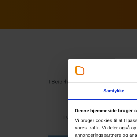
M
I Beierholm Mariagerfjord brænder 
udvikle kundernes fo
Samtykke
Og for 
Denne hjemmeside bruger c
I videoen møder du Louise, Ra
Vi bruger cookies til at tilpas
hvor den målrettede 
vores trafik. Vi deler også 
annonceringspartnere og anal