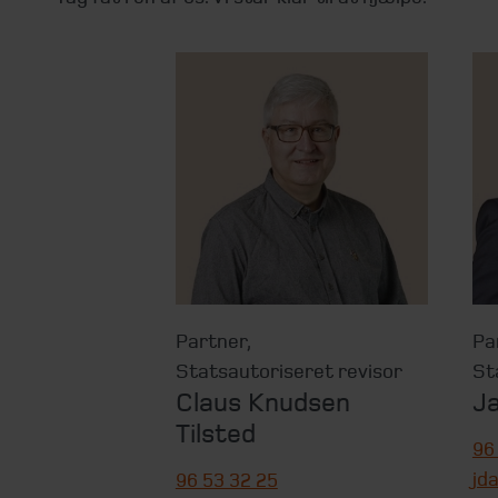
Partner
,
Pa
Statsautoriseret revisor
St
Claus Knudsen
Ja
Tilsted
96
jd
96 53 32 25