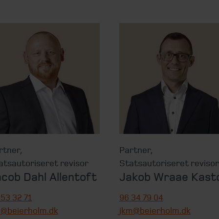
rtner
,
Partner
,
atsautoriseret revisor
Statsautoriseret revisor
cob Dahl Allentoft
Jakob Wraae Kast
 53 32 71
96 34 79 04
a@beierholm.dk
jkm@beierholm.dk