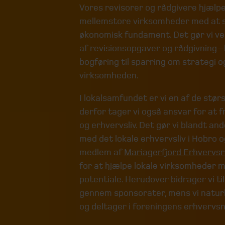
Vores revisorer og rådgivere hjælper
mellemstore virksomheder med at s
økonomisk fundament. Det gør vi ved
af revisionsopgaver og rådgivning – 
bogføring til sparring om strategi og
virksomheden.
I lokalsamfundet er vi en af de stør
derfor tager vi også ansvar for at 
og erhvervsliv. Det gør vi blandt a
med det lokale erhvervsliv i Hobro o
medlem af
Mariagerfjord Erhvervs
for at hjælpe lokale virksomheder m
potentiale. Herudover bidrager vi til
gennem sponsorater, mens vi naturl
og deltager i foreningens erhvervs