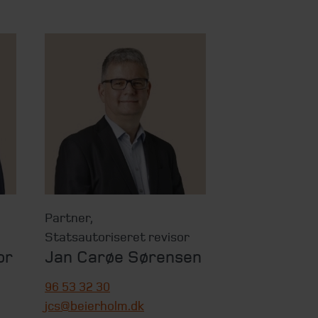
Partner
,
Statsautoriseret revisor
or
Jan Carøe Sørensen
96 53 32 30
jcs@beierholm.dk