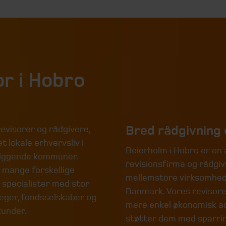
or i Hobro
Bred rådgivning 
revisorer og rådgivere,
t lokale erhvervsliv i
Beierholm i Hobro er en
liggende kommuner.
revisionsfirma og rådgi
n mange forskellige
mellemstore virksomhede
r specialister med stor
Danmark. Vores revisorer
læger, fondsselskaber og
mere enkel økonomisk adm
kunder.
støtter dem med sparrin