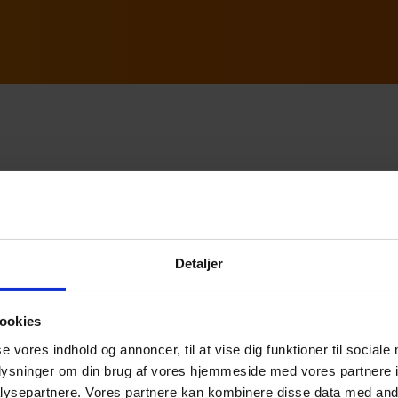
ød menneskene bag talle
vi for at være kundernes betroede sparringspartner. Vi
rretning og forenkle deres økonomiske administration i 
Detaljer
os er Beierholm Mariagerfjord mere end bare et sted at 
ookies
smus, Cecilie og Frederik, som fortæller om deres hver
se vores indhold og annoncer, til at vise dig funktioner til sociale
faglige udvikling går hånd i hånd med fleksibilitet og e
oplysninger om din brug af vores hjemmeside med vores partnere i
ysepartnere. Vores partnere kan kombinere disse data med andr