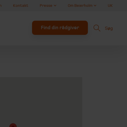
n
Kontakt
Presse
Om Beierholm
UK
Find din rådgiver
Søg