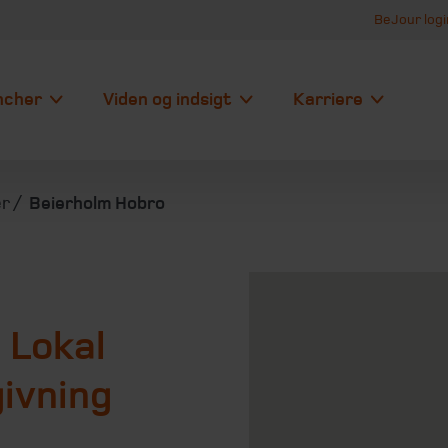
BeJour logi
ncher
Viden og indsigt
Karriere
er
Beierholm Hobro
 Lokal
givning