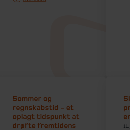
Sommer og
S
regnskabstid - et
p
oplagt tidspunkt at
e
drøfte fremtidens
11.