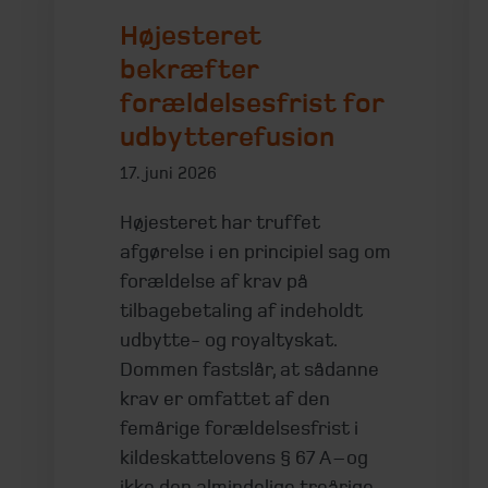
Højesteret
bekræfter
forældelsesfrist for
udbytterefusion
17. juni 2026
Højesteret har truffet
afgørelse i en principiel sag om
forældelse af krav på
tilbagebetaling af indeholdt
udbytte- og royaltyskat.
Dommen fastslår, at sådanne
krav er omfattet af den
femårige forældelsesfrist i
kildeskattelovens § 67 A – og
ikke den almindelige treårige