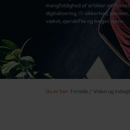
mangfoldighed af artikler om forretn
digitalisering, IT-sikkerhed, pensio
vækst, ejerskifte og meget mere.
Du er her:
Forside
Viden og indsig