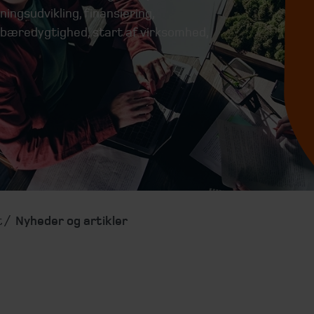
ingsudvikling, finansiering,
n, bæredygtighed, start af virksomhed,
t
Nyheder og artikler