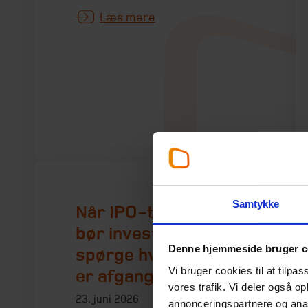
Læs mere
Samtykke
Når IPO-toget kører,
bør investorer
Denne hjemmeside bruger c
spørge hvorfor, der
Vi bruger cookies til at tilpas
er afgang netop nu
vores trafik. Vi deler også 
23. juni 2026
annonceringspartnere og anal