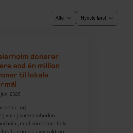
Alle
Nyeste først
eierholm donerer
ere end én million
oner til lokale
ormål
 juni 2026
visions- og
dgivningsvirksomheden
ierholm, med kontorer i hele
ndet, har netop overrakt en