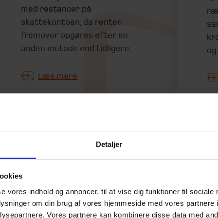
med restancer på
ræ
skattekontoen, da renten
sa
fremover opgøres efter en
kr
anden metode end tidligere.
og
Læs mere
Detaljer
Interessekonflikt
F
rammer mange
ti
ookies
investorer – kender
b
se vores indhold og annoncer, til at vise dig funktioner til sociale
du dine vilkår?
22.
oplysninger om din brug af vores hjemmeside med vores partnere i
23. juni 2026
ysepartnere. Vores partnere kan kombinere disse data med andr