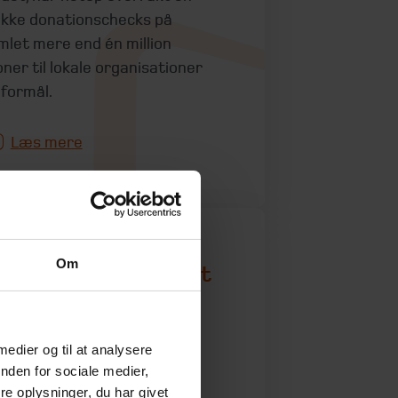
kke donationschecks på
mlet mere end én million
oner til lokale organisationer
 formål.
Læs mere
Om
orhøjelse af boafgift
l 30 procent for
oer over 10 mio.
 medier og til at analysere
 juni 2026
nden for sociale medier,
e oplysninger, du har givet