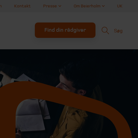
n
Kontakt
Presse
Om Beierholm
UK
Find din rådgiver
Søg