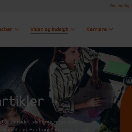
BeJour logi
ncher
Viden og indsigt
Karriere
rtikler
skatteområdet samt om regnskab,
 Beierholm. Hent også inspiration i en