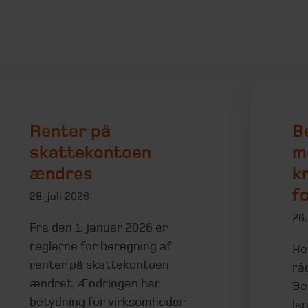
Renter på
B
skattekontoen
m
ændres
kr
f
28. juli 2026
26.
Fra den 1. januar 2026 er
reglerne for beregning af
Re
renter på skattekontoen
rå
ændret. Ændringen har
Be
betydning for virksomheder
la