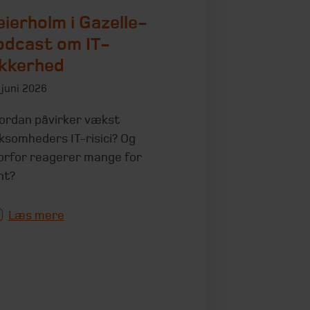
eierholm i Gazelle-
odcast om IT-
ikkerhed
 juni 2026
ordan påvirker vækst
rksomheders IT-risici? Og
orfor reagerer mange for
nt?
Læs mere