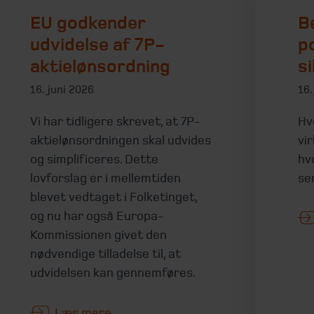
EU godkender
B
udvidelse af 7P-
p
aktielønsordning
s
16. juni 2026
16.
Vi har tidligere skrevet, at 7P-
Hv
aktielønsordningen skal udvides
vi
og simplificeres. Dette
hv
lovforslag er i mellemtiden
se
blevet vedtaget i Folketinget,
og nu har også Europa-
Kommissionen givet den
nødvendige tilladelse til, at
udvidelsen kan gennemføres.
Læs mere