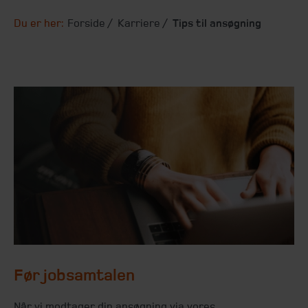
Du er her:
Forside
Karriere
Tips til ansøgning
Før jobsamtalen
Når vi modtager din ansøgning via vores