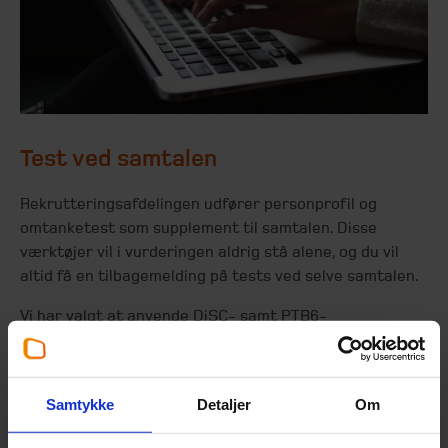
Test ved samtalen
Rekrutteringsafdelingen udfører personprofil og
omtanketest som supplement til samtalen. Disse
værktøjer vil i vurderingen aldrig stå alene, og du vil
altid få en tilbagemelding på tests ved selve samtalen.
Vi har valgt at anvende DiSC- samt PTB6-
personprofiler, da vi finder det afgørende at sikre det
rette match mellem vores kommende kollegas
adfærdsmæssige præferencer, faglige kompetencer,
Samtykke
Detaljer
Om
jobindholdet, kunderne og ikke mindst det team, som
vedkommende bliver en del af.