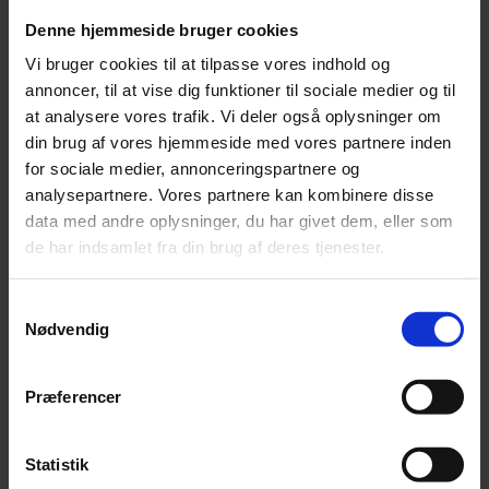
Denne hjemmeside bruger cookies
Omtanketesten har derimod til formål at give os et
indblik i ansøgerens evne til at forstå og evaluere
Vi bruger cookies til at tilpasse vores indhold og
numeriske, verbale og abstrakte opgaver.
annoncer, til at vise dig funktioner til sociale medier og til
at analysere vores trafik. Vi deler også oplysninger om
din brug af vores hjemmeside med vores partnere inden
for sociale medier, annonceringspartnere og
analysepartnere. Vores partnere kan kombinere disse
data med andre oplysninger, du har givet dem, eller som
de har indsamlet fra din brug af deres tjenester.
Samtykkevalg
Nødvendig
Præferencer
Statistik