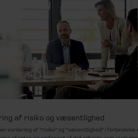
ing af risiko og væsentlighed
en vurdering af ”risiko” og ”væsentlighed” i forbindelse
else af arten og omfanget af det arbejde, som vi planl