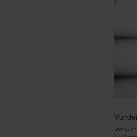
Vurder
Der sker 
fastlægg