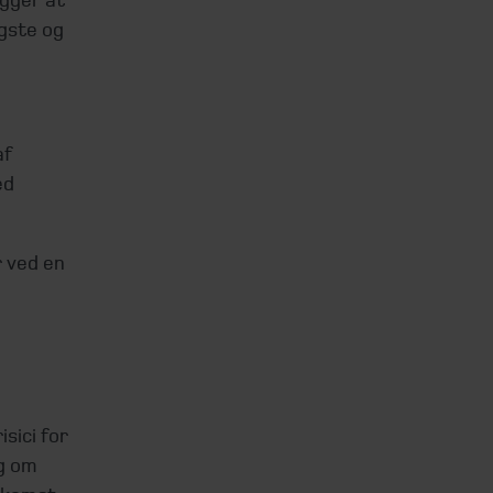
igste og
af
ed
r ved en
sici for
ig om