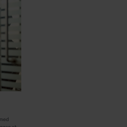
 med
ægger at