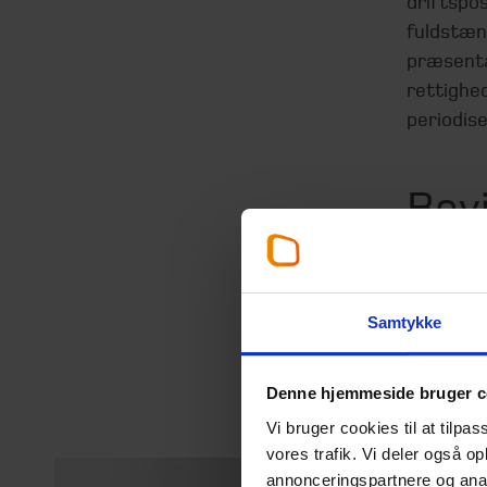
driftspos
fuldstænd
præsenta
rettighe
periodise
Rev
Vi kan vu
regnskab
eksempel
Samtykke
revisions
Denne hjemmeside bruger c
Vi bruger cookies til at tilpas
vores trafik. Vi deler også 
annonceringspartnere og anal