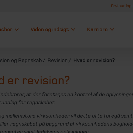
BeJour logi
ncher
Viden og indsigt
Karriere
ision og Regnskab
Revision
Hvad er revision?
 er revision?
indebærer, at der foretages en kontrol af de oplysninge
rundlag for regnskabet.
og mellemstore virksomheder vil dette ofte foregå samt
tiller regnskabet på baggrund af virksomhedens boghold
kumenter samt ledelsens oplysninger.