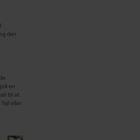
l
 og den
 de
gså en
b til at
ejl eller