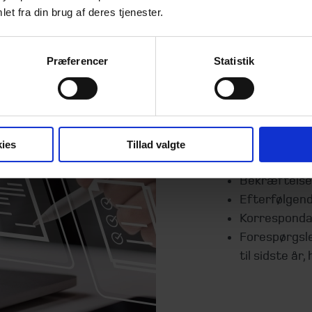
et fra din brug af deres tjenester.
Præferencer
Statistik
Debito
Debitorer, kont
ies
Tillad valgte
Debitorspeci
Bekræftelses
Efterfølgend
Korresponda
Forespørgsler
til sidste år