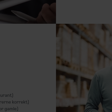
kurant)
rerne korrekt)
or gamle)