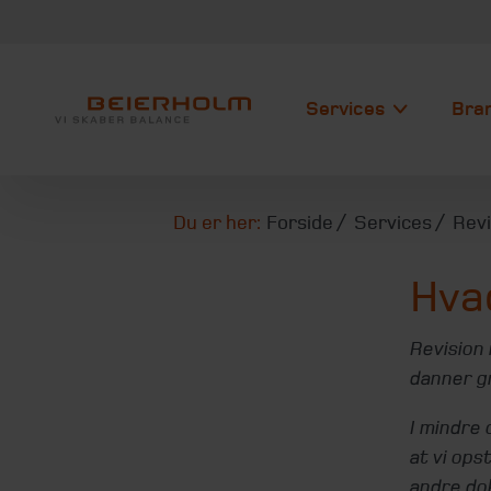
Services
Bra
Du er her:
Forside
Services
Rev
Hvad
Revision 
danner g
I mindre 
at vi ops
andre do