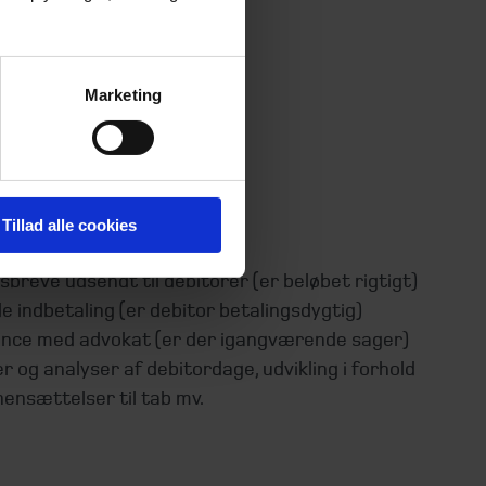
Marketing
rer
rolleres eksempelvis til
Tillad alle cookies
fikation eller debitormodul
breve udsendt til debitorer (er beløbet rigtigt)
e indbetaling (er debitor betalingsdygtig)
nce med advokat (er der igangværende sager)
 og analyser af debitordage, udvikling i forhold
, hensættelser til tab mv.