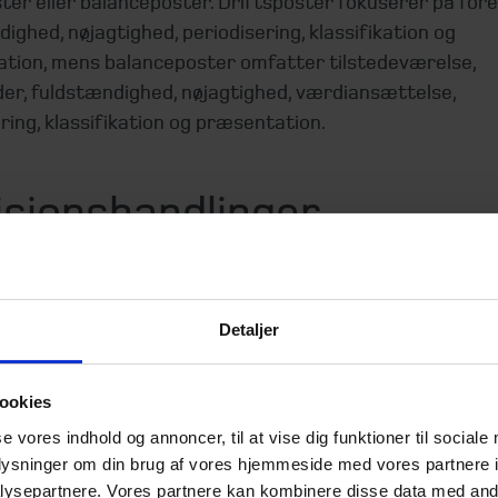
ter eller balanceposter. Driftsposter fokuserer på for
ighed, nøjagtighed, periodisering, klassifikation og
tion, mens balanceposter omfatter tilstedeværelse,
der, fuldstændighed, nøjagtighed, værdiansættelse,
ring, klassifikation og præsentation.
isionshandlinger
rdere, at der er væsentlig risiko forbundet med
sposterne debitorer, varelager og pengeinstitut. Dette
vis medføre, at vi planlægger at udføre følgende
Detaljer
handlinger:
ookies
se vores indhold og annoncer, til at vise dig funktioner til sociale
oplysninger om din brug af vores hjemmeside med vores partnere i
ysepartnere. Vores partnere kan kombinere disse data med andr