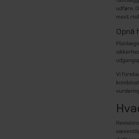
udføre. D
mest ris
Opnå h
Planlægn
sikkerhed
udgangspu
Vi foreta
kombinati
vurderin
Hva
Revisions
væsentlig