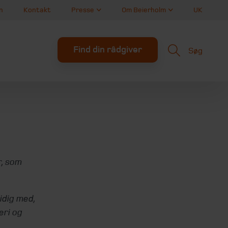
n
Kontakt
Presse
Om Beierholm
UK
Find din rådgiver
Søg
r, som
idig med,
eri og