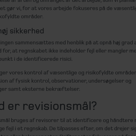
et gør vi, for at vores arbejde fokuseres på de væsentl
ikofyldte områder.
øj sikkerhed
ingen sammensættes med henblik på at opnå høj grad 
 for, at regnskabet ikke indeholder fejl eller mangler m
nkt i de identificerede risici.
ger vores kontrol af væsentlige og risikofyldte område
on af fysisk kontrol, observationer, undersøgelser og
ger samt eksterne bekræftelser.
d er revisionsmål?
mål bruges af revisorer til at identificere og håndtere ri
e fejl i et regnskab. De tilpasses efter, om det drejer s