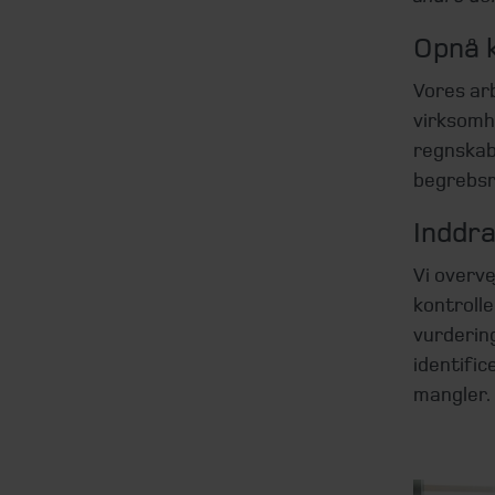
Opnå 
Vores arb
virksomh
regnska
begrebsr
Inddra
Vi overv
kontrolle
vurdering
identific
mangler.