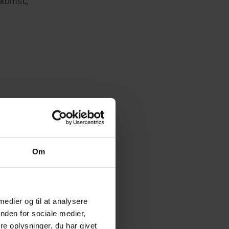
ekomst,
 kan
Om
 medier og til at analysere
nden for sociale medier,
e oplysninger, du har givet