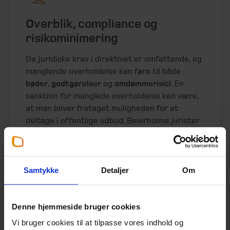
Overblik, compliance og
risikominimering
De juridiske krav i direktivet er omfattende, og
manglende overholdelse kan føre til både
bøder
,
godtgørelser
og
omdømmerisici
. En
sanktion for manglede overholdelse kan være,
at man bliver frataget muligheden for at
deltage i offentlige udbud. Beierholms jurister
hjælper SMV’er med at navigere sikkert i
reglerne.
Beierholm Jura kan hjælpe med:
Samtykke
Detaljer
Om
At
oversætte direktivet
og den kommende
danske lovgivning til
konkrete krav for
Denne hjemmeside bruger cookies
virksomheden
Vi bruger cookies til at tilpasse vores indhold og
At
udarbejde
og
kvalitetssikre lønpolitikker