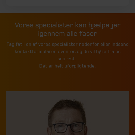
Vores specialister kan hjælpe jer
igennem alle faser
Tag fat i en af vores specialister nedenfor eller indsend
kontaktformularen ovenfor, og du vil høre fra os
snarest.
Det er helt uforpligtende.