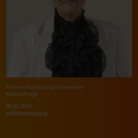
Partner
,
Outsourcing & bejourchef
Mette Krogh
96 34 78 56
met@beierholm.dk