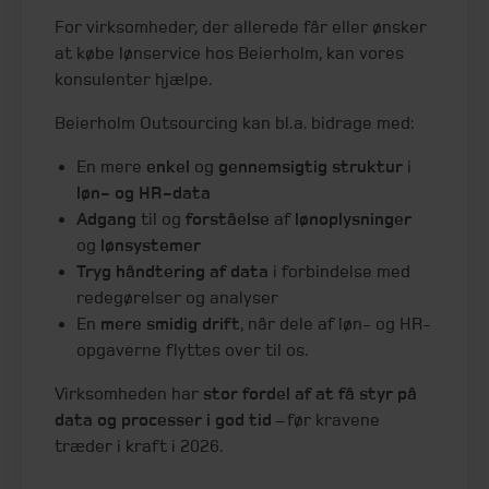
For virksomheder, der allerede får eller ønsker
at købe lønservice hos Beierholm, kan vores
konsulenter hjælpe.
Beierholm Outsourcing kan bl.a. bidrage med:
En mere
enkel
og
gennemsigtig
struktur
i
løn- og HR-data
Adgang
til og
forståelse
af
lønoplysninger
og
lønsystemer
Tryg håndtering af data
i forbindelse med
redegørelser og analyser
En
mere smidig drift
, når dele af løn- og HR-
opgaverne flyttes over til os.
Virksomheden har
stor fordel af at få styr på
data og processer i god tid
– før kravene
træder i kraft i 2026.