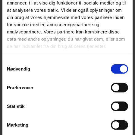
annoncer, til at vise dig funktioner til sociale medier og til
og
interne retningslinjer
at analysere vores trafik. Vi deler også oplysninger om
At
rådgive
om
medarbejdernes rettigheder
din brug af vores hjemmeside med vores partnere inden
til lønoplysninger og korrekt håndtering af
for sociale medier, annonceringspartnere og
anmodninger
analysepartnere. Vores partnere kan kombinere disse
At
bistå
ved
lønredegørelser
og
fælles
data med andre oplysninger, du har givet dem, eller som
lønvurderinge
r, hvis der konstateres
de har indsamlet fra din brug af deres tjenester.
uforklarlige lønforskelle
Tidlig juridisk afklaring giver virksomheder
Samtykkevalg
bedre mulighed for at handle proaktivt – frem
Nødvendig
for reaktivt.
Præferencer
Statistik
Marketing
Få hjælp til den praktiske