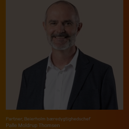
Partner
,
Beierholm bæredygtighedschef
Palle Moldrup Thomsen