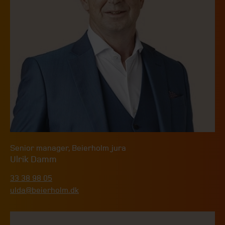
Senior manager
,
Beierholm jura
Ulrik Damm
33 38 98 05
ulda@beierholm.dk