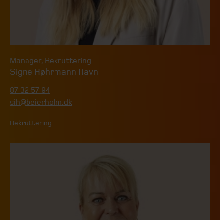
Manager
,
Rekruttering
Signe Høhrmann Ravn
87 32 57 94
sih@beierholm.dk
Rekruttering