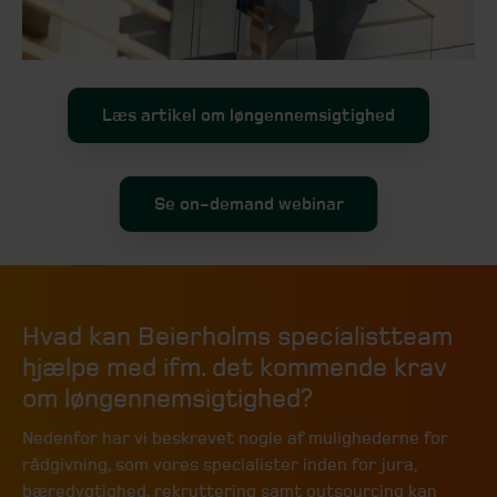
Læs artikel om løngennemsigtighed
Se on-demand webinar
Hvad kan Beierholms specialistteam
hjælpe med ifm. det kommende krav
om løngennemsigtighed?
Nedenfor har vi beskrevet nogle af mulighederne for
rådgivning, som vores specialister inden for jura,
bæredygtighed, rekruttering samt outsourcing kan