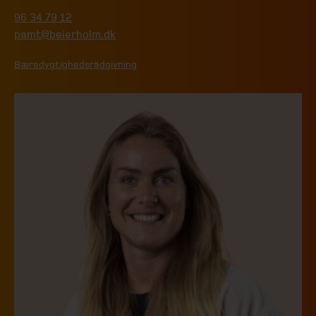
96 34 79 12
pamt@beierholm.dk
Bæredygtighedsrådgivning