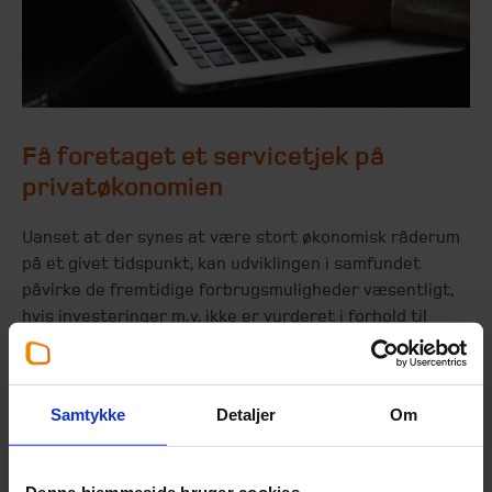
Få foretaget et servicetjek på
privatøkonomien
Uanset at der synes at være stort økonomisk råderum
på et givet tidspunkt, kan udviklingen i samfundet
påvirke de fremtidige forbrugsmuligheder væsentligt,
hvis investeringer m.v. ikke er vurderet i forhold til
risiko og omsættelighed. Der kan være betydelige
fordele ved at foretage et jævnligt servicetjek på
privatøkonomien.
Samtykke
Detaljer
Om
Denne hjemmeside bruger cookies