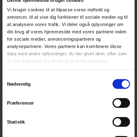
Vi bruger cookies til at tilpasse vores indhold og
annoncer, til at vise dig funktioner til sociale medier og til
at analysere vores trafik. Vi deler også oplysninger om
din brug af vores hjemmeside med vores partnere inden
for sociale medier, annonceringspartnere og
analysepartnere. Vores partnere kan kombinere disse
data med andre oplysninger, du har givet dem, eller som
de har indsamlet fra din brug af deres tjenester.
Samtykkevalg
Vi hjælper gerne
Nødvendig
Vi tilbyder privatøkonomisk rådgivning med henblik på
at skabe overblik over de samlede privatøkonomiske
Præferencer
forhold på kort og lang sigt, herunder timing af
pensionsindbetalinger- og -udbetalinger, gaver og
Statistik
arvemæssige dispositioner, salg af bolig, fraflytning
m.v. indgår naturligvis også som en del af vurderingen.