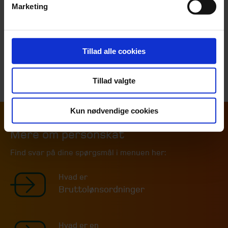
Marketing
Kontakt din revisor eller skatteafdelingen for at
vurdere, hvori dine fordele består, og hvad det vil
betyde i praksis.
Tillad alle cookies
Tillad valgte
Kun nødvendige cookies
Mere om personskat
Find svar på dine spørgsmål i menuen her:
Hvad er
Bruttolønsordninger
Hvad er en