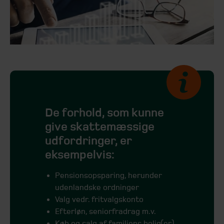
De forhold, som kunne
give skattemæssige
udfordringer, er
eksempelvis:
Pensionsopsparing, herunder
udenlandske ordninger
Valg vedr. fritvalgskonto
Efterløn, seniorfradrag m.v.
Køb og salg af familiens bolig(er)