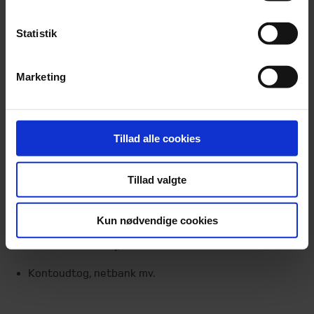
Statistik
Marketing
Tillad alle cookies
Tillad valgte
Pengeinstitut
Kun nødvendige cookies
Pengeinstitut (indeståender og gæld samt
sikkerhedsstillelser), kontrolleres til
Kontoudtog, netbank mv.