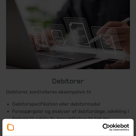
Debitorer
Debitorer, kontrolleres eksempelvis til
Debitorspecifikation eller debitormodul
Forespørgsler og analyser af debitordage, udvikling i
forhold til sidste år, hensættelser til tab mv.