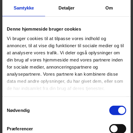
Samtykke
Detaljer
Om
Denne hjemmeside bruger cookies
Vi bruger cookies til at tilpasse vores indhold og
annoncer, til at vise dig funktioner til sociale medier og til
at analysere vores trafik. Vi deler også oplysninger om
din brug af vores hjemmeside med vores partnere inden
for sociale medier, annonceringspartnere og
analysepartnere. Vores partnere kan kombinere disse
Varelager
data med andre oplysninger, du har givet dem, eller som
de har indsamlet fra din brug af deres tjenester.
Varelager, kontrolleres eksempelvis til
Varelagerliste eller varelagermodul
Samtykkevalg
Forespørgsler og analyser af udvikling i forhold til
Nødvendig
sidste år, hensættelser til ukurans mv.
Præferencer