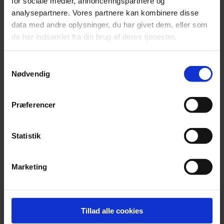
for sociale medier, annonceringspartnere og
viden og erfaring om
analysepartnere. Vores partnere kan kombinere disse
virksomhedsudvikling, brancher m.m.
data med andre oplysninger, du har givet dem, eller som
de har indsamlet fra din brug af deres tjenester.
5: Din revisors arbejde skaber reel
Samtykkevalg
merværdi for din virksomhed
Nødvendig
Kontakt Beierholm, hvis du vil høre
Præferencer
mere.
Statistik
Find din rådgiver
Marketing
Tillad alle cookies