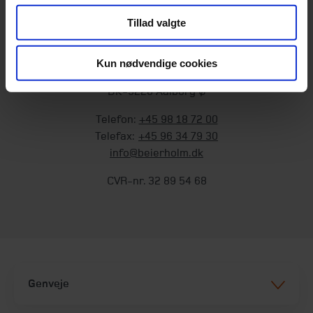
Tillad valgte
Hovedkontor
Beierholm
Kun nødvendige cookies
Langagervej 1
DK-9220 Aalborg Ø
Telefon:
+45 98 18 72 00
Telefax:
+45 96 34 79 30
info@beierholm.dk
CVR-nr. 32 89 54 68
Genveje