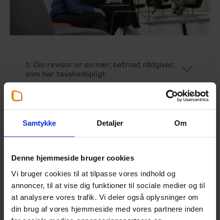
1: Din revisor er en nær, betroet rådgiver,
som har tavshedspligt
2: Din revisor øger din troværdighed over
Samtykke
Detaljer
Om
for banken, leverandørerne m.fl.
Denne hjemmeside bruger cookies
3: Din revisor sikrer, at du indberetter
Vi bruger cookies til at tilpasse vores indhold og
moms, skat m.m. korrekt og til tiden
annoncer, til at vise dig funktioner til sociale medier og til
at analysere vores trafik. Vi deler også oplysninger om
din brug af vores hjemmeside med vores partnere inden
4: Din revisor rådgiver dig ud fra stor