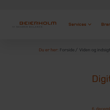
Services
Bra
Du er her:
Forside
Viden og indsig
Digi
6. decem