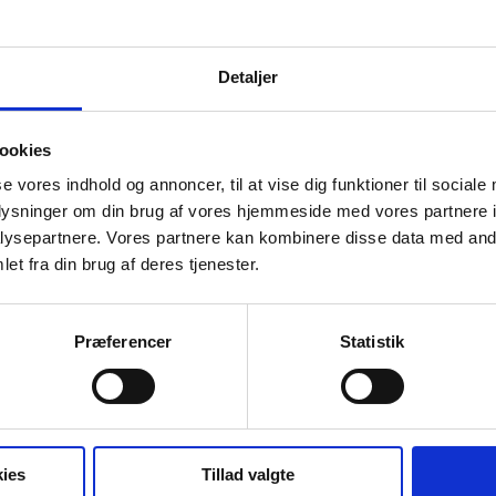
Detaljer
utning
ookies
pørgsmål til ovenstående, er du meget velkommen til at
se vores indhold og annoncer, til at vise dig funktioner til sociale
ige revisor for en nærmere drøftelse herom.
oplysninger om din brug af vores hjemmeside med vores partnere i
ysepartnere. Vores partnere kan kombinere disse data med andr
et fra din brug af deres tjenester.
Find din rådgiver
Præferencer
Statistik
Download nyheden
ies
Tillad valgte