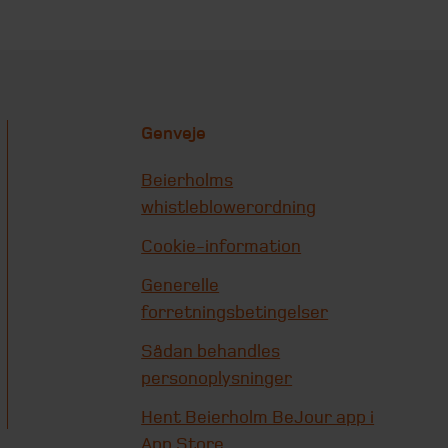
Genveje
Beierholms
whistleblowerordning
Cookie-information
Generelle
forretningsbetingelser
Sådan behandles
personoplysninger
Hent Beierholm BeJour app i
App Store