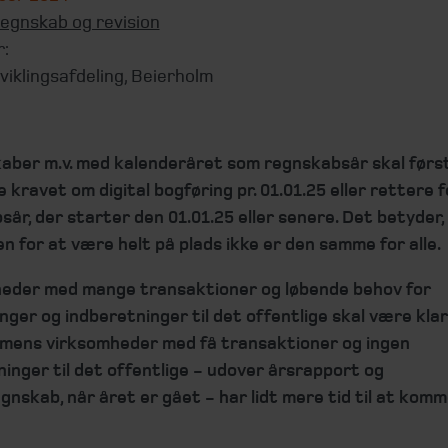
egnskab og revision
r:
viklingsafdeling, Beierholm
skaber m.v. med kalenderåret som regnskabsår skal førs
 kravet om digital bogføring pr. 01.01.25 eller rettere f
år, der starter den 01.01.25 eller senere. Det betyder,
en for at være helt på plads ikke er den samme for alle.
eder med mange transaktioner og løbende behov for
ger og indberetninger til det offentlige skal være klar 
, mens virksomheder med få transaktioner og ingen
inger til det offentlige - udover årsrapport og
nskab, når året er gået - har lidt mere tid til at komm