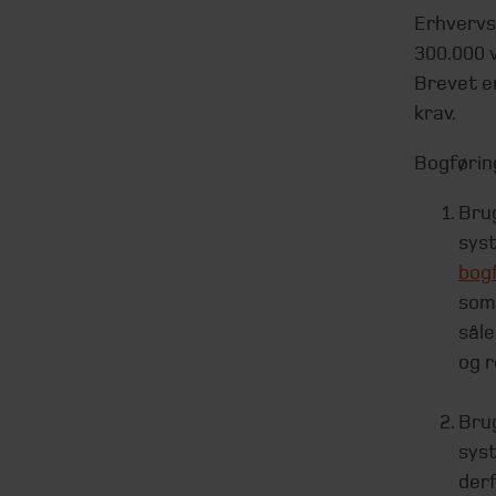
Erhvervs
300.000 v
Brevet e
krav.
Bogførin
Brug
sys
bog
som 
såle
og r
Brug
syst
derf