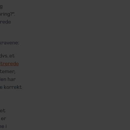
ng
ring?”.
drede
kravene:
vs. et
strerede
stemer,
den har
e korrekt
set
 er
e i