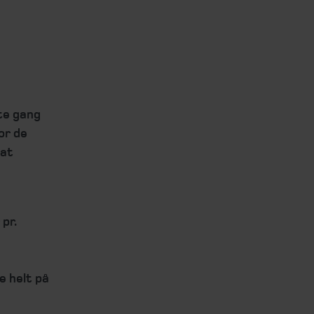
te gang
or de
 at
pr.
e helt på