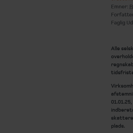
Emner:
R
Forfatte
Faglig Ud
Alle sel
overholde
regnskabs
tidsfrist
Virksomh
afstemnin
01.01.25
indberetn
skattereg
plads.