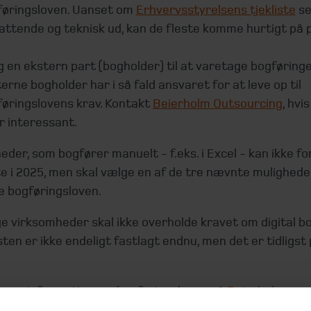
føringsloven. Uanset om
Erhvervsstyrelsens tjekliste
se
ttende og teknisk ud, kan de fleste komme hurtigt på 
 en ekstern part (bogholder) til at varetage bogføring
erne bogholder har i så fald ansvaret for at leve op til
øringslovens krav. Kontakt
Beierholm Outsourcing
, hvi
r interessant.
der, som bogfører manuelt - f.eks. i Excel - kan ikke f
e i 2025, men skal vælge en af de tre nævnte muligheder
e bogføringsloven.
e virksomheder skal ikke overholde kravet om digital bo
sten er ikke endeligt fastlagt endnu, men det er tidligst 
igere information om bogføringsloven på
Beierholms
ide
.