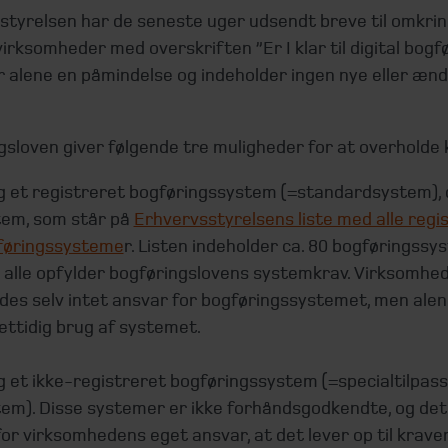
styrelsen har de seneste uger udsendt breve til omkri
irksomheder med overskriften ”Er I klar til digital bogfø
r alene en påmindelse og indeholder ingen nye eller æn
gsloven giver følgende tre muligheder for at overholde 
 et registreret bogføringssystem (=standardsystem), d
tem, som står på
Erhvervsstyrelsens liste med alle regi
føringssysteme
r. Listen indeholder ca. 80 bogføringssy
alle opfylder bogføringslovens systemkrav. Virksomhe
des selv intet ansvar for bogføringssystemet, men alen
ettidig brug af systemet.
 et ikke-registreret bogføringssystem (=specialtilpas
em). Disse systemer er ikke forhåndsgodkendte, og det
or virksomhedens eget ansvar, at det lever op til kraven