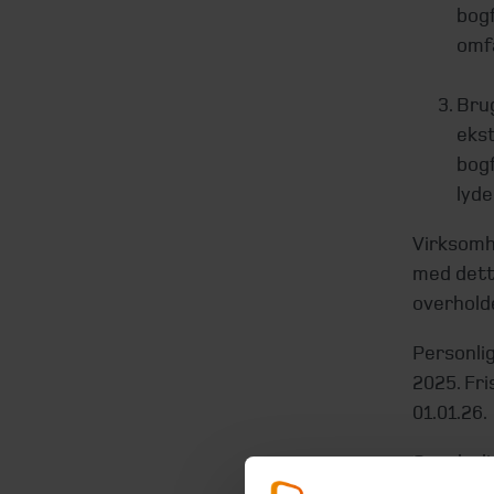
bog
omfa
Brug
ekst
bogf
lyde
Virksomhe
med dett
overhold
Personlig
2025. Fri
01.01.26.
Se yderl
hjemmes