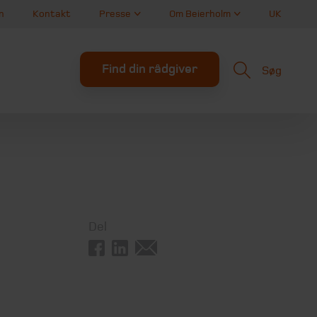
n
Kontakt
Presse
Om Beierholm
UK
Find din rådgiver
Søg
Del