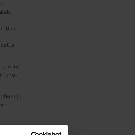
r
plads.
en. Den
s dette
ortsætte
 for at
gføring i
pr.