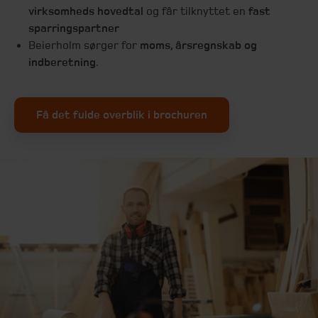
virksomheds hovedtal
og får tilknyttet en
fast
sparringspartner
Beierholm sørger for
moms, årsregnskab og
indberetning
.
Få det fulde overblik i brochuren