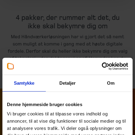
4 pakker, der rummer alt det, du
ikke skal bekymre dig om
Med Håndværkerløsningen har vi gjort det så nemt
som muligt at komme i gang med at høste digitale
fordele. Derfor skal du heller ikke bekymre dig om valg
af teknologi – den del tager vi os af. Herunder kan du
læse mere om hvilken pakke, der passer bedst til dig og
din virksomhed samt hvilke bekymringer, den hjælper
med at slippe.
Samtykke
Detaljer
Om
Denne hjemmeside bruger cookies
Vi bruger cookies til at tilpasse vores indhold og
annoncer, til at vise dig funktioner til sociale medier og til
at analysere vores trafik. Vi deler også oplysninger om