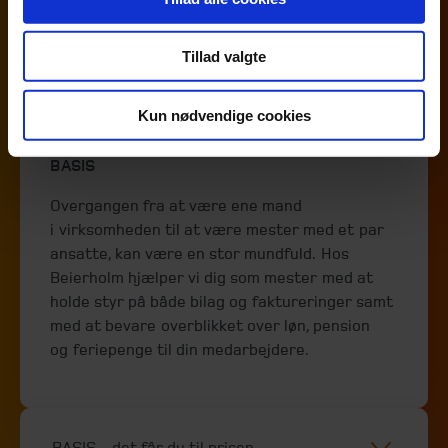
Tillad valgte
MESTER
Kun nødvendige cookies
1-4 ansatte
BASIS
Overgangen fra at være ene mand
i virksomheden til at være mester med et par
ansatte, kan være en stor mundfuld. Hos
Beierholm hjælper vi dig som mester med at
holde styr på både bilag og faktureringer samt
med at bevare overblikket over løn, pension
og feriepenge til din medarbejdere.
BASIS - det får du til prisen