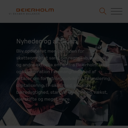
Nyheder og artikler
Bliv opdateret med nyt inden for
skatteområdet samt om regnskab, revision
og andre aktuelle emner fra Beierholm. Hent
også inspiration i en mangfoldighed af
artikler om forretningsudvikling, finansiering,
digitalisering, IT-sikkerhed, pension,
bæredygtighed, start af virksomhed, vækst,
ejerskifte og meget mere.