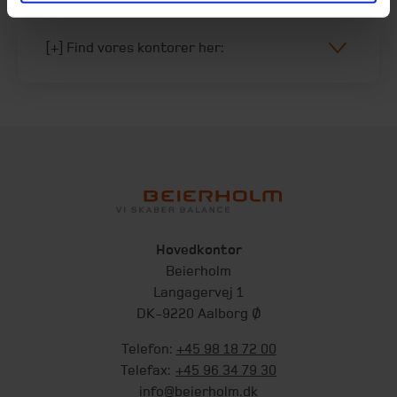
[+] Find vores kontorer her:
Hovedkontor
Beierholm
Langagervej 1
DK-9220 Aalborg Ø
Telefon:
+45 98 18 72 00
Telefax:
+45 96 34 79 30
info@beierholm.dk