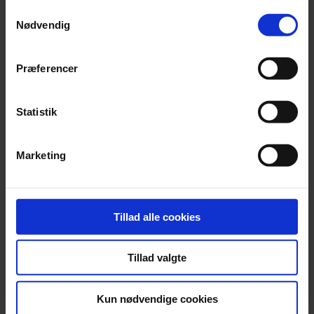
Samtykkevalg
Nødvendig
Præferencer
Statistik
Marketing
Gå til nyhedsarkivet
Tillad alle cookies
Se vores kontorer her
Tillad valgte
Find et kontor nær dig
Kun nødvendige cookies