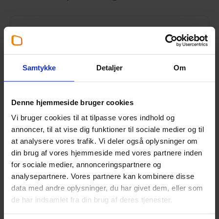
Tid til at søge refusion for
moms i udlandet for udgifter
Samtykke
Detaljer
Om
fra år 2025
3. august 2026
Denne hjemmeside bruger cookies
Fristen for at søge om momsrefusion i
Vi bruger cookies til at tilpasse vores indhold og
udlandet nærmer sig.
annoncer, til at vise dig funktioner til sociale medier og til
at analysere vores trafik. Vi deler også oplysninger om
Læs mere
din brug af vores hjemmeside med vores partnere inden
for sociale medier, annonceringspartnere og
analysepartnere. Vores partnere kan kombinere disse
data med andre oplysninger, du har givet dem, eller som
de har indsamlet fra din brug af deres tjenester.