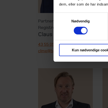
dem, eller som de har indsaml
Samtykkevalg
Partner
,
Pa
Nødvendig
Registreret revisor
Re
Claus Meldgaard
D
A
43 55 05 38
Kun nødvendige cook
clme@beierholm.dk
43
da