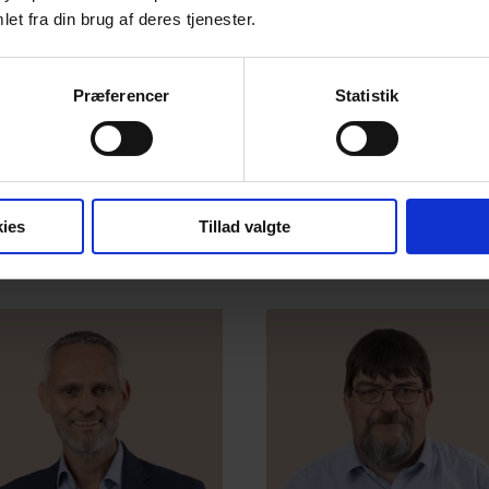
et fra din brug af deres tjenester.
rtner
,
Partner
,
Præferencer
Statistik
gistreret revisor
Registreret revisor
an Kobbernagel
Gert Hunosøe
ndresen
38 32 06 21
ies
Tillad valgte
gehu@beierholm.dk
 55 05 08
an@beierholm.dk