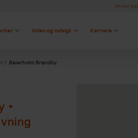
BeJour logi
ncher
Viden og indsigt
Karriere
er
Beierholm Brøndby
y •
ivning