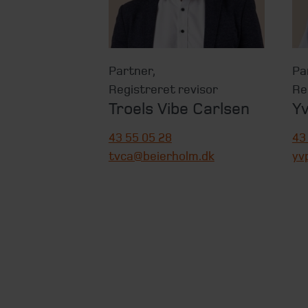
Partner
,
Pa
Registreret revisor
Re
Troels Vibe Carlsen
Yv
43 55 05 28
43
tvca@beierholm.dk
yv