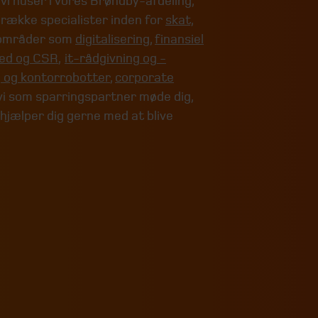
i huser i vores Brøndby-afdeling,
 række specialister inden for
skat,
områder som
digitalisering
,
finansiel
ed og CSR
,
it-rådgivning og -
 og kontorrobotter
,
corporate
i som sparringspartner møde dig,
 hjælper dig gerne med at blive