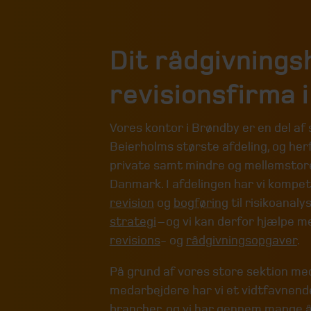
Dit rådgivnings
revisionsfirma 
Vores kontor i Brøndby er en del af
Beierholms største afdeling, og herfr
private samt mindre og mellemstore
Danmark. I afdelingen har vi kompet
revision
og
bogføring
til risikoanaly
strategi
– og vi kan derfor hjælpe m
revisions
- og
rådgivningsopgaver
.
På grund af vores store sektion 
medarbejdere har vi et vidtfavnend
brancher
, og vi har gennem mange å