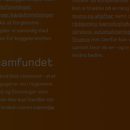
Udover de kompetencer v
ligforeninger
,
kan vi trække på en lang
æger
,
kædeforretninger
moms og afgifter
samt 
kke at forglemme
rådgivning
,
bæredygtigh
ejder vi samtidig med
strategi
,
automatisering
den for byggebranchen
finance
mm. Derfor kan v
uanset hvor du er – og vi
endnu bedre.
lsamfundet
nd blot revisorer – vi er
ngagerer os i regionens
old og foreninger som
ejde ikke kun handler om
forskel i vores nærmiljø.