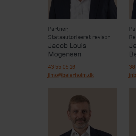
Partner
,
Pa
Statsautoriseret revisor
Re
Jacob Louis
J
Mogensen
B
43 55 05 16
38
jlmo@beierholm.dk
jn