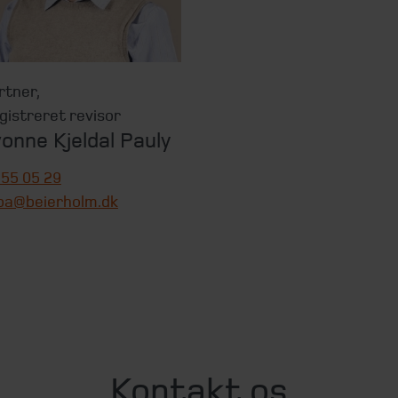
rtner
,
gistreret revisor
onne Kjeldal Pauly
 55 05 29
pa@beierholm.dk
Kontakt os