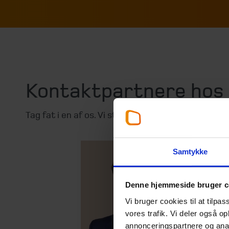
Kontaktpartnere hos
Tag fat i en af os. Vi står klar til at hjælpe.
Samtykke
Denne hjemmeside bruger c
Vi bruger cookies til at tilpas
vores trafik. Vi deler også 
annonceringspartnere og anal