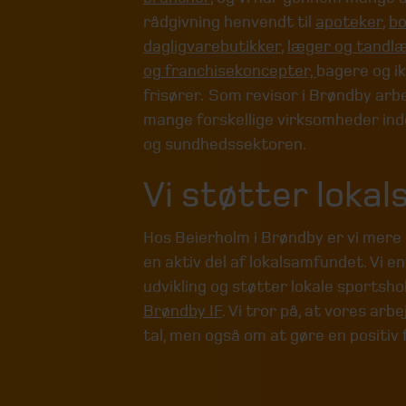
rådgivning henvendt til
apoteker
,
bo
dagligvarebutikker
,
læger og tandl
og franchisekoncepter,
bagere og i
frisører. Som revisor i Brøndby arb
mange forskellige virksomheder in
og sundhedssektoren.
Vi støtter loka
Hos Beierholm i Brøndby er vi mere e
en aktiv del af lokalsamfundet. Vi e
udvikling og støtter lokale sportsh
Brøndby IF
. Vi tror på, at vores arb
tal, men også om at gøre en positiv 