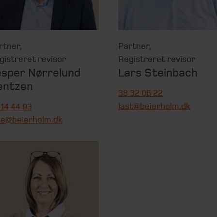
rtner
,
Partner
,
gistreret revisor
Registreret revisor
esper Nørrelund
Lars Steinbach
entzen
38 32 06 22
last@beierholm.dk
 14 44 93
be@beierholm.dk