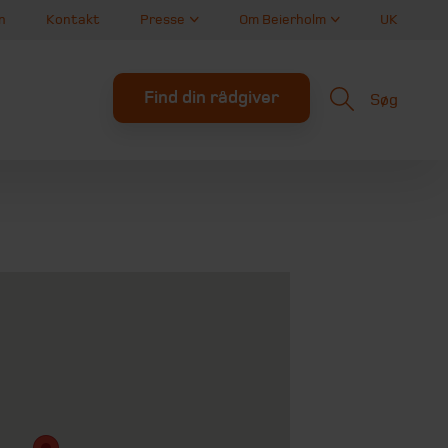
n
Kontakt
Presse
Om Beierholm
UK
Find din rådgiver
Søg