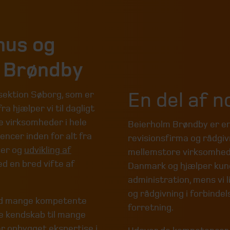
hus og
i Brøndby
En del af 
 sektion Søborg, som er
a hjælper vi til dagligt
 virksomheder i hele
Beierholm Brøndby er en
encer inden for alt fra
revisionsfirma og rådgi
ser og
udvikling af
mellemstore virksomhede
ed en bred vifte af
Danmark og hjælper kund
administration, mens vi 
og rådgivning i forbindel
med mange kompetente
forretning.
e kendskab til mange
r opbygget ekspertise i