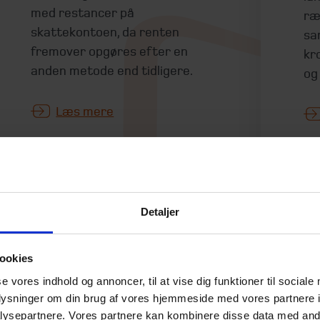
med restancer på
ræ
skattekontoen, da renten
sa
fremover opgøres efter en
kr
anden metode end tidligere.
og
Læs mere
Detaljer
Interessekonflikt
F
rammer mange
ti
ookies
investorer – kender
b
se vores indhold og annoncer, til at vise dig funktioner til sociale
du dine vilkår?
22.
oplysninger om din brug af vores hjemmeside med vores partnere i
23. juni 2026
ysepartnere. Vores partnere kan kombinere disse data med andr