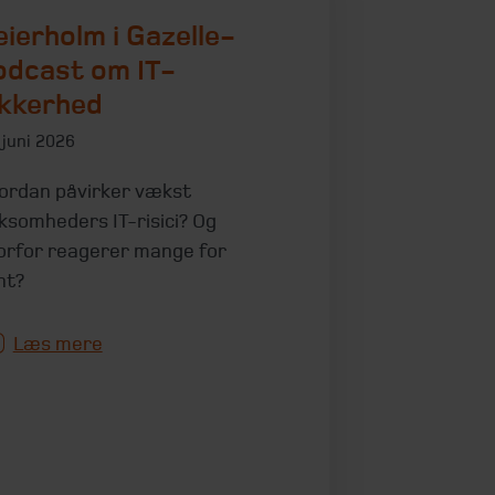
eierholm i Gazelle-
odcast om IT-
ikkerhed
 juni 2026
ordan påvirker vækst
rksomheders IT-risici? Og
orfor reagerer mange for
nt?
Læs mere