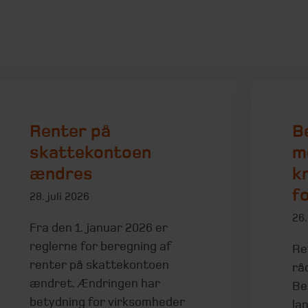
Renter på
B
skattekontoen
m
ændres
kr
f
28. juli 2026
26.
Fra den 1. januar 2026 er
reglerne for beregning af
Re
renter på skattekontoen
rå
ændret. Ændringen har
Be
betydning for virksomheder
la