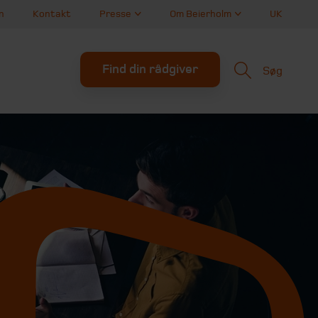
n
Kontakt
Presse
Om Beierholm
UK
Find din rådgiver
Søg