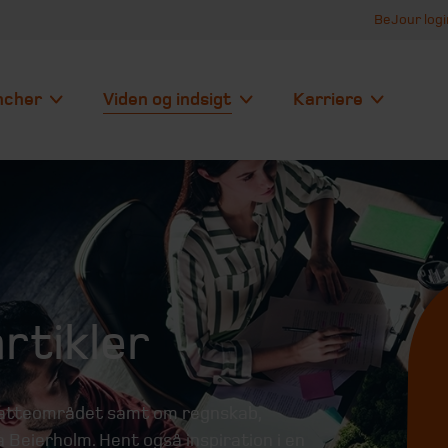
BeJour logi
ncher
Viden og indsigt
Karriere
rtikler
skatteområdet samt om regnskab,
 Beierholm. Hent også inspiration i en