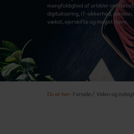
mangfoldighed af artikler om forretn
digitalisering, IT-sikkerhed, pensio
vækst, ejerskifte og meget mere.
Du er her:
Forside
Viden og indsig