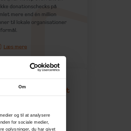
kke donationschecks på
mlet mere end én million
oner til lokale organisationer
 formål.
Læs mere
Om
orhøjelse af boafgift
l 30 procent for
oer over 10 mio.
 medier og til at analysere
 juni 2026
nden for sociale medier,
e oplysninger, du har givet