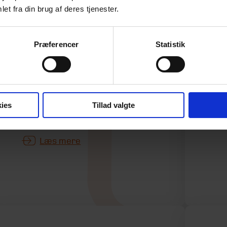
I 
et fra din brug af deres tjenester.
ny
I en ny rapport bekræfter
æn
Finanstilsynet en problematik,
he
som mange investorer ikke er
Præferencer
Statistik
bo
tilstrækkeligt opmærksomme
boe
på – og ofte heller ikke har den
nødvendige indsigt i til at kunne
gennemskue konsekvenserne
ies
Tillad valgte
af.
Læs mere