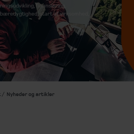
ingsudvikling, finansiering,
n, bæredygtighed, start af virksomhed,
t
Nyheder og artikler