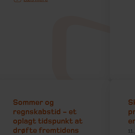
Sommer og
S
regnskabstid - et
p
oplagt tidspunkt at
e
drøfte fremtidens
11.