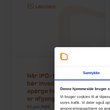
Læs mere
Samtykke
Når IPO-toget kører,
bør investorer
Denne hjemmeside bruger c
spørge hvorfor, der
Vi bruger cookies til at tilpas
er afgang netop nu
vores trafik. Vi deler også 
23. juni 2026
annonceringspartnere og anal