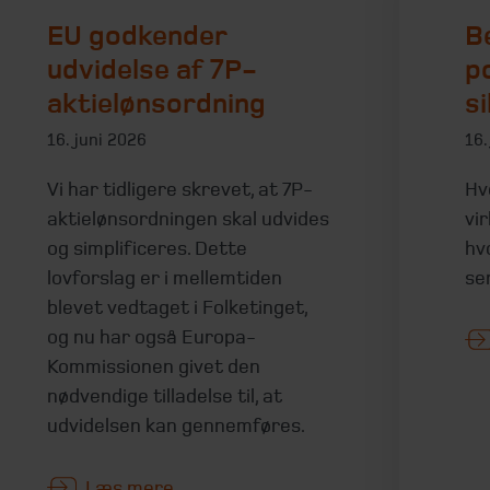
EU godkender
B
udvidelse af 7P-
p
aktielønsordning
s
16. juni 2026
16.
Vi har tidligere skrevet, at 7P-
Hv
aktielønsordningen skal udvides
vi
og simplificeres. Dette
hv
lovforslag er i mellemtiden
se
blevet vedtaget i Folketinget,
og nu har også Europa-
Kommissionen givet den
nødvendige tilladelse til, at
udvidelsen kan gennemføres.
Læs mere