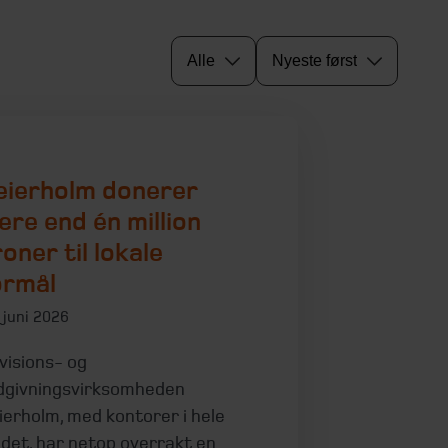
Alle
Nyeste først
eierholm donerer
ere end én million
oner til lokale
ormål
 juni 2026
visions- og
dgivningsvirksomheden
ierholm, med kontorer i hele
ndet, har netop overrakt en