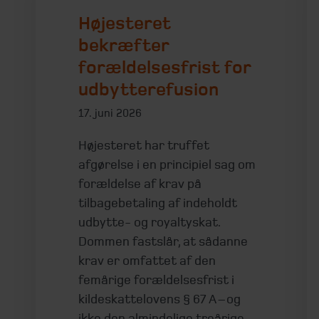
Højesteret
bekræfter
forældelsesfrist for
udbytterefusion
17. juni 2026
Højesteret har truffet
afgørelse i en principiel sag om
forældelse af krav på
tilbagebetaling af indeholdt
udbytte- og royaltyskat.
Dommen fastslår, at sådanne
krav er omfattet af den
femårige forældelsesfrist i
kildeskattelovens § 67 A – og
ikke den almindelige treårige