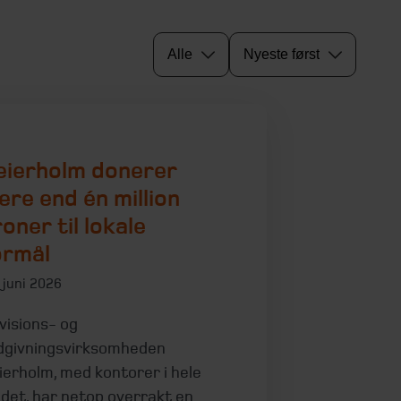
Alle
Nyeste først
eierholm donerer
ere end én million
oner til lokale
ormål
 juni 2026
visions- og
dgivningsvirksomheden
ierholm, med kontorer i hele
ndet, har netop overrakt en