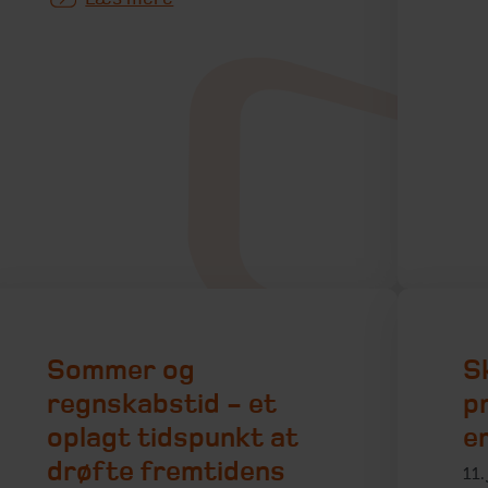
Sommer og
S
regnskabstid - et
p
oplagt tidspunkt at
e
drøfte fremtidens
11.