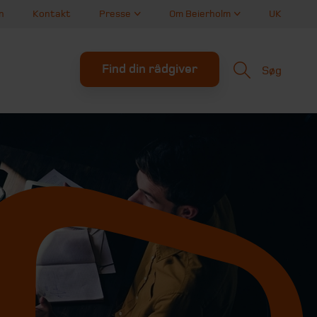
n
Kontakt
Presse
Om Beierholm
UK
Find din rådgiver
Søg