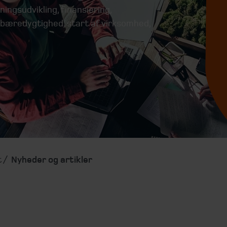
ingsudvikling, finansiering,
n, bæredygtighed, start af virksomhed,
t
Nyheder og artikler