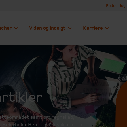
BeJour logi
ncher
Viden og indsigt
Karriere
rtikler
skatteområdet samt om regnskab,
 Beierholm. Hent også inspiration i en