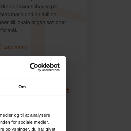
kke donationschecks på
mlet mere end én million
oner til lokale organisationer
 formål.
Læs mere
Om
orhøjelse af boafgift
l 30 procent for
oer over 10 mio.
 medier og til at analysere
 juni 2026
nden for sociale medier,
e oplysninger, du har givet