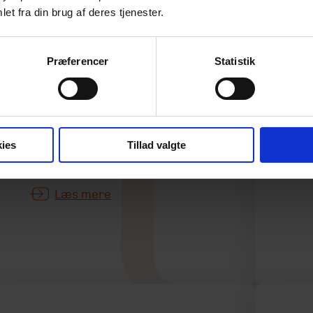
I 
et fra din brug af deres tjenester.
ny
I en ny rapport bekræfter
æn
Finanstilsynet en problematik,
he
som mange investorer ikke er
Præferencer
Statistik
bo
tilstrækkeligt opmærksomme
boe
på – og ofte heller ikke har den
nødvendige indsigt i til at kunne
gennemskue konsekvenserne
ies
Tillad valgte
af.
Læs mere