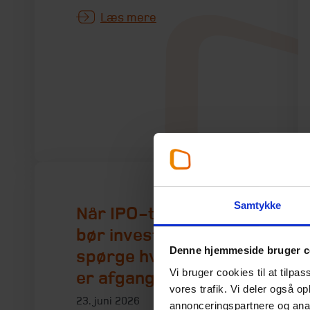
Læs mere
Samtykke
Når IPO-toget kører,
bør investorer
Denne hjemmeside bruger c
spørge hvorfor, der
Vi bruger cookies til at tilpas
er afgang netop nu
vores trafik. Vi deler også 
23. juni 2026
annonceringspartnere og anal