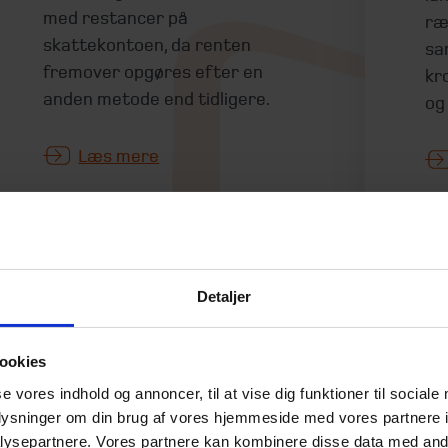
med restancer på
ræ
skattekontoen, da renten
sa
fremover opgøres efter en
kr
anden metode end tidligere.
og
Læs mere
Detaljer
Interessekonflikt
F
rammer mange
ti
ookies
investorer – kender
b
se vores indhold og annoncer, til at vise dig funktioner til sociale
du dine vilkår?
22.
oplysninger om din brug af vores hjemmeside med vores partnere i
23. juni 2026
ysepartnere. Vores partnere kan kombinere disse data med andr