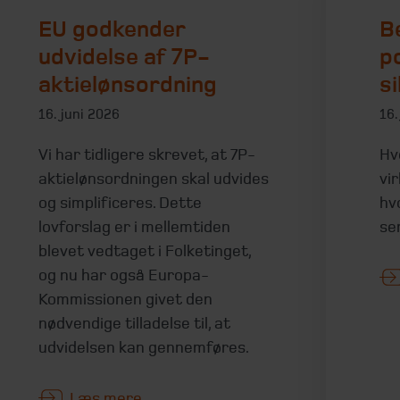
EU godkender
B
udvidelse af 7P-
p
aktielønsordning
s
16. juni 2026
16.
Vi har tidligere skrevet, at 7P-
Hv
aktielønsordningen skal udvides
vi
og simplificeres. Dette
hv
lovforslag er i mellemtiden
se
blevet vedtaget i Folketinget,
og nu har også Europa-
Kommissionen givet den
nødvendige tilladelse til, at
udvidelsen kan gennemføres.
Læs mere