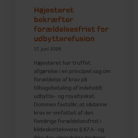
Højesteret
bekræfter
forældelsesfrist for
udbytterefusion
17. juni 2026
Højesteret har truffet
afgørelse i en principiel sag om
forældelse af krav på
tilbagebetaling af indeholdt
udbytte- og royaltyskat.
Dommen fastslår, at sådanne
krav er omfattet af den
femårige forældelsesfrist i
kildeskattelovens § 67 A – og
ikke den almindelige treårige