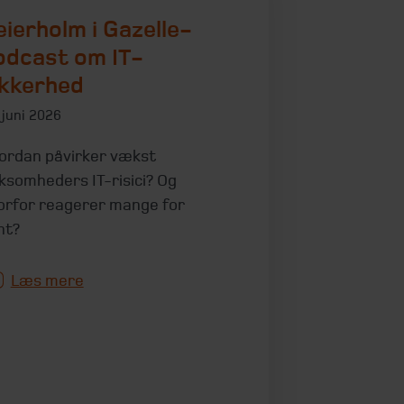
eierholm i Gazelle-
odcast om IT-
ikkerhed
 juni 2026
ordan påvirker vækst
rksomheders IT-risici? Og
orfor reagerer mange for
nt?
Læs mere