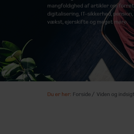
mangfoldighed af artikler om forretn
digitalisering, IT-sikkerhed, pensio
vækst, ejerskifte og meget mere.
Du er her:
Forside
Viden og indsig