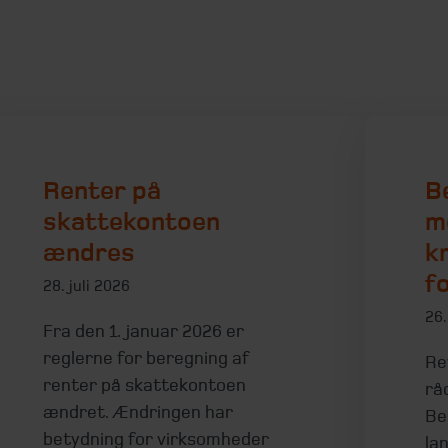
Renter på
B
skattekontoen
m
ændres
kr
f
28. juli 2026
26.
Fra den 1. januar 2026 er
reglerne for beregning af
Re
renter på skattekontoen
rå
ændret. Ændringen har
Be
betydning for virksomheder
la