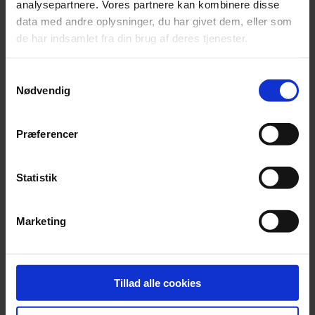
analysepartnere. Vores partnere kan kombinere disse
data med andre oplysninger, du har givet dem, eller som
de har indsamlet fra din brug af deres tjenester.
Samtykkevalg
Nødvendig
Præferencer
Uvildig finansiel rådgiver
rykker endnu tættere på
Statistik
Beierholm
3. maj 2021
Marketing
Læs mere
Tillad alle cookies