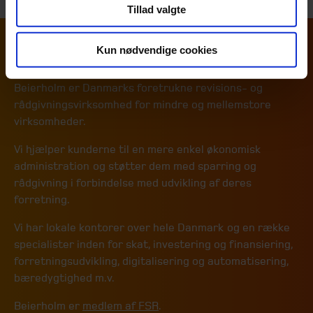
Tillad valgte
Kun nødvendige cookies
Mere om Beierholm
Beierholm er Danmarks foretrukne revisions- og
rådgivningsvirksomhed for mindre og mellemstore
virksomheder.
Vi hjælper kunderne til en mere enkel økonomisk
administration og støtter dem med sparring og
rådgivning i forbindelse med udvikling af deres
forretning.
Vi har lokale kontorer over hele Danmark og en række
specialister inden for skat, investering og finansiering,
forretningsudvikling, digitalisering og automatisering,
bæredygtighed m.v.
Beierholm er
medlem af FSR
.