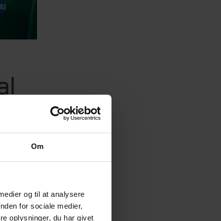
al
Om
rt
af de
 medier og til at analysere
rt havde
nden for sociale medier,
lp til
e oplysninger, du har givet