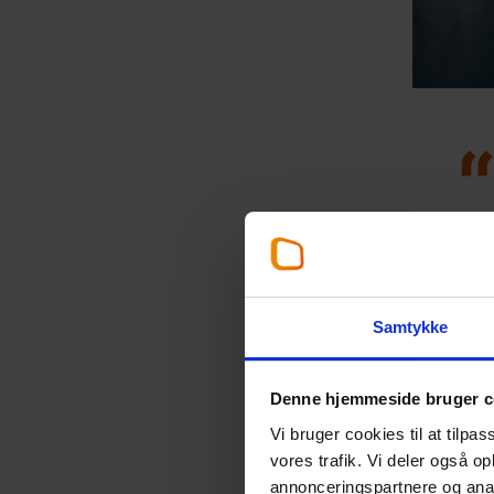
Samtykke
T
Denne hjemmeside bruger c
Partnern
Vi bruger cookies til at tilpas
nære råd
vores trafik. Vi deler også 
nemlig væ
annonceringspartnere og anal