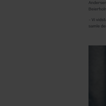
Andersen,
Beierhol
- Vi vids
samle de