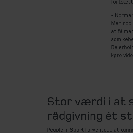
fortsætt
- Normalt
Men nogle
at få med
som købe
Beierholm
køre vider
Stor værdi i at
rådgivning ét s
People in Sport forventede at kun