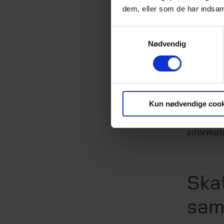
både rev
dem, eller som de har indsaml
sparring 
Samtykkevalg
Thomas L
Nødvendig
klar over
- Måske h
services 
Kun nødvendige cook
bruge en 
opdaterin
informat
Skat
sam