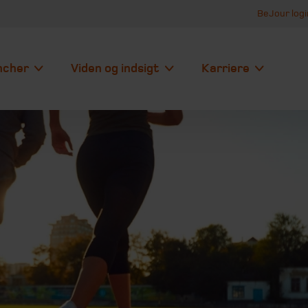
BeJour logi
ncher
Viden og indsigt
Karriere