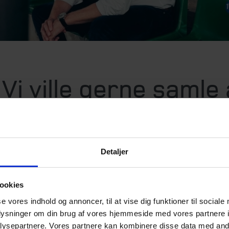
Vi ville gerne samle 
rådgivning ét sted...
Detaljer
homas Løvind Andersen, partner og CEO, People in Spo
ookies
e hos People in Sport vurderede, at Beierholm var dén 
se vores indhold og annoncer, til at vise dig funktioner til sociale
givere, som kendte virksomheden bedst. People in Spo
oplysninger om din brug af vores hjemmeside med vores partnere i
ret kunde hos Beierholm i flere år og undervejs fået hjæ
ysepartnere. Vores partnere kan kombinere disse data med andr