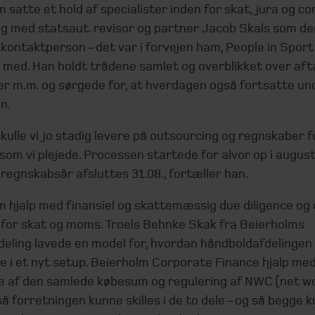
 satte et hold af specialister inden for skat, jura og c
og med statsaut. revisor og partner Jacob Skals som de
ontaktperson – det var i forvejen ham, People in Sport
le med. Han holdt trådene samlet og overblikket over afta
er m.m. og sørgede for, at hverdagen også fortsatte un
n.
kulle vi jo stadig levere på outsourcing og regnskaber 
 som vi plejede. Processen startede for alvor op i augus
regnskabsår afsluttes 31.08., fortæller han.
m hjalp med finansiel og skattemæssig due diligence og
e for skat og moms. Troels Behnke Skak fra Beierholms
deling lavede en model for, hvordan håndboldafdelingen
e i et nyt setup. Beierholm Corporate Finance hjalp me
e af den samlede købesum og regulering af NWC (net w
 så forretningen kunne skilles i de to dele – og så begge 