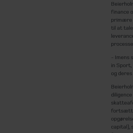
Beierholm
finance 
primære k
til at ta
leveranc
processe
- Imens s
in Sport,
og deres 
Beierhol
diligenc
skatteaf
fortsætt
opgørels
capital),