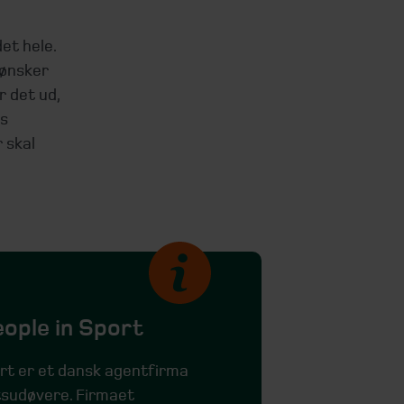
et hele.
 ønsker
r det ud,
os
r skal
ople in Sport
rt er et dansk agentfirma
tsudøvere. Firmaet