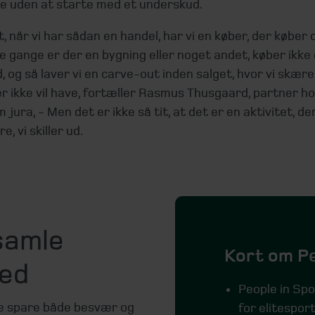
e uden at starte med et underskud.
, når vi har sådan en handel, har vi en køber, der køber d
 gange er der en bygning eller noget andet, køber ikke
, og så laver vi en carve-out inden salget, hvor vi skære
r ikke vil have, fortæller Rasmus Thusgaard, partner h
 jura, - Men det er ikke så tit, at det er en aktivitet, de
e, vi skiller ud.
 samle
Kort om Pe
ted
People in Spo
ne spare både besvær og
for elitespor