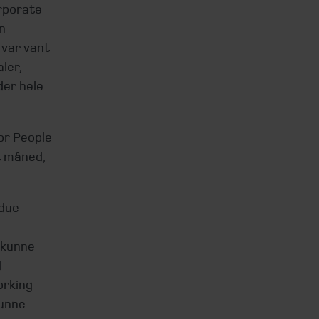
orporate
n
 var vant
ler,
der hele
for People
t måned,
 due
 kunne
d
orking
kunne