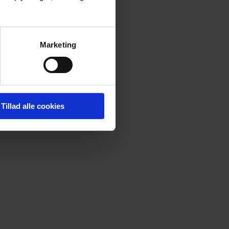
amt øvrig
 var helt
Marketing
de
 undgå at
Tillad alle cookies
 for
e