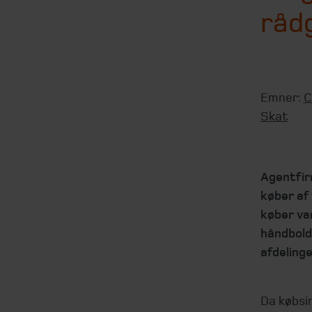
rådg
Emner:
C
Skat
Agentfir
køber af
køber var
håndbold-
afdelinge
Da købsin