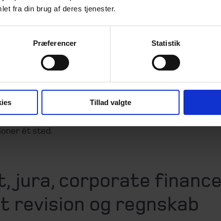
ision, regnskab og outsourcing af bogholderi og moms s
et fra din brug af deres tjenester.
og rådgivning efter behov.
øvind Andersen indrømmer, at han på det tidspunkt ikke
Præferencer
Statistik
, hvor omfattende et rådgivningstilbud, Beierholm har:
avde jeg en idé om det, men jeg var ikke klar over alle 
fandtes internt hos Beierholm. Men vi følte, at vi kunne
ies
Tillad valgte
masse tid på at sætte folk sammen – og vi ville spare os
ger på tværs – hvis vi havde én primær rådgiver og alle
ioner ét sted.
, jura, corporate financ
t revision og regnskab