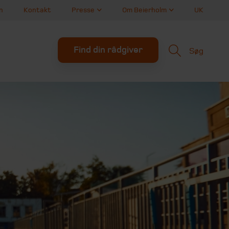
n
Kontakt
Presse
Om Beierholm
UK
Find din rådgiver
Søg