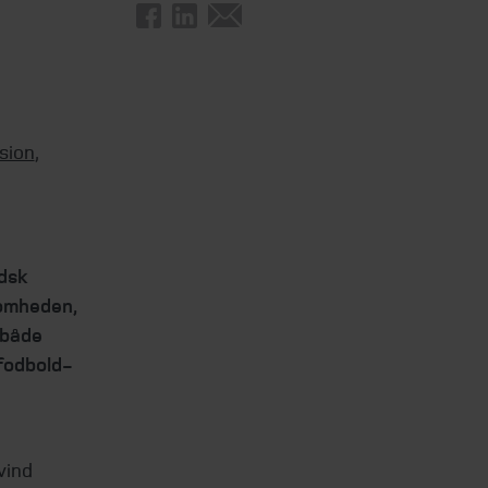
sion
,
ndsk
somheden,
 både
 fodbold-
vind