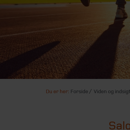
Du er her:
Forside
Viden og indsig
Salg