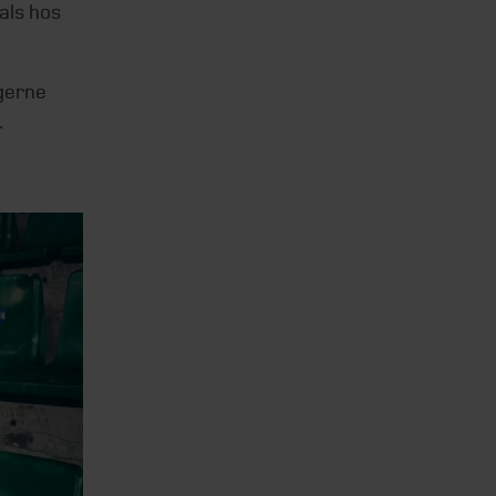
als hos
 gerne
.