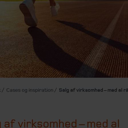
t
Cases og inspiration
Salg af virksomhed – med al r
 af virksomhed – med al