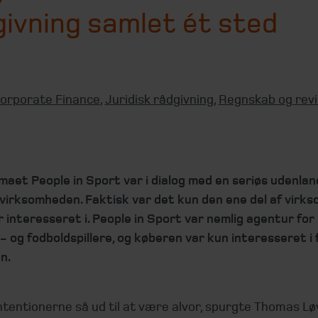
ivning samlet ét sted
orporate Finance
,
Juridisk rådgivning
,
Regnskab og revi
maet People in Sport var i dialog med en seriøs udenla
 virksomheden. Faktisk var det kun den ene del af virk
 interesseret i. People in Sport var nemlig agentur for
 og fodboldspillere, og køberen var kun interesseret i
n.
tentionerne så ud til at være alvor, spurgte Thomas Lø