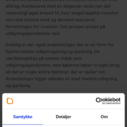
afdrag. Kombineret med en stigende rente har det
væsentligt øget kravet til, hvor meget kapital investor
selv skal komme med, og dermed reduceret
forretningen for investor. Det presser prisen på
udlejningsejendomme ned.
Endelig er der også andelsboliger, der er en form for
hybrid mellem udlejningsbolig og ejerbolig. De
værdiansættes på samme måde som
udlejningsejendomme, men køberen køber til eget brug,
så det er nogle andre faktorer, der er spiller ind.
Andelsboliger ligger således et sted imellem udlejning
og ejerbolig.
Der kunne skrives meget mere om de enkelte
boligformer og hvordan de påvirkes af økonomiens
udvikling, men pointen er, at boligmarkedet rummer en
Samtykke
Detaljer
Om
række nuancer, du skal have med i dine overvejelser, og
det, der kan være en ulempe på den korte bane, kan