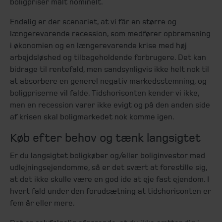
boligpriser målt nominelt.
Endelig er der scenariet, at vi får en større og
længerevarende recession, som medfører opbremsning
i økonomien og en længerevarende krise med høj
arbejdsløshed og tilbageholdende forbrugere. Det kan
bidrage til rentefald, men sandsynligvis ikke helt nok til
at absorbere en generel negativ markedsstemning, og
boligpriserne vil falde. Tidshorisonten kender vi ikke,
men en recession varer ikke evigt og på den anden side
af krisen skal boligmarkedet nok komme igen.
Køb efter behov og tænk langsigtet
Er du langsigtet boligkøber og/eller boliginvestor med
udlejningsejendomme, så er det svært at forestille sig,
at det ikke skulle være en god ide at eje fast ejendom. I
hvert fald under den forudsætning at tidshorisonten er
fem år eller mere.