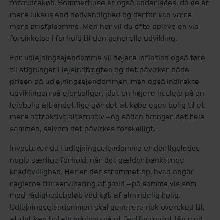
forældrekøb. Sommerhuse er også anderledes, da de er
mere luksus end nødvendighed og derfor kan være
mere prisfølsomme. Men her vil du ofte opleve en vis
forsinkelse i forhold til den generelle udvikling.
For udlejningsejendomme vil højere inflation også føre
til stigninger i lejeindtægten og det påvirker både
prisen på udlejningsejendommen, men også indirekte
udviklingen på ejerboliger, idet en højere husleje på en
lejebolig alt andet lige gør det at købe egen bolig til et
mere attraktivt alternativ – og sådan hænger det hele
sammen, selvom det påvirkes forskelligt.
Investerer du i udlejningsejendomme er der ligeledes
nogle særlige forhold, når det gælder bankernes
kreditvillighed. Her er der strammet op, hvad angår
reglerne for servicering af gæld – på samme vis som
med rådighedsbeløb ved køb af almindelig bolig.
Udlejningsejendommen skal generere nok overskud til,
at det kan betale ydelsen på et fastforrentet lån med