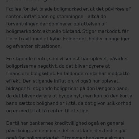
Fælles for det brede boligmarked er, at det påvirkes af
renten, inflationen og stemningen – altså de
forventninger, der dominerer opfattelsen af
boligmarkedets aktuelle tilstand. Stiger markedet, får
flere travlt med at købe. Falder det, holder mange igen
og afventer situationen.
En stigende rente, som vi senest har oplevet, påvirker
boligpriserne negativt, da det bliver dyrere at
finansiere boligkøbet. En faldende rente har modsatte
effekt. Den stigende inflation, vi også har oplevet,
bidrager til stigende boligpriser på den længere bane,
da det bliver dyrere at bygge nyt, men kan på den korte
bane sættes bolighandler i stå, da det giver usikkerhed
og er med til at få renten til at stige.
Dertil har bankernes kreditvillighed også en generel
påvirkning. Jo nemmere det er at låne, des bedre går
også for boligmarkedet. Strammer bankerne skruen,