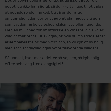
Det er selvfølgelig afgørende, at du ikke sætter dig i
noget, du ikke har råd til, så du ikke tvinges til et salg i
et nedadgående marked. Og så er der altid
omstændigheder, der er svære at planlægge sig ud af
som sygdom, arbejdsløshed, skilsmisse eller lignende.
Men en mulighed for at afdække en væsentlig risiko er
valg af fast rente. Husk også, at hvis du må sælge efter
eksempelvis tre år med værditab, så vil køb af ny bolig
med stor sandsynlig også være tilsvarende billigere.
Så uanset, hvor markedet er på vej hen, så køb bolig
efter behov og tænk langsigtet!