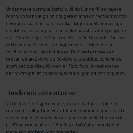
Under mere normale forhold vil du kunne få en højere
rente, ved at vælge en obligation med en fastlåst rente
i længere tid. For som investor tager du alt andet lige
en større risiko og har mere ulempe af at låne pengene
ud – for eksempel 30 år frem for to år. Du vil derfor med
rette kunne forvente en højere rente. Men lige nu –
fordi vi har det, der kaldes en flad rentekurve – er
renten på en 2-årig og 30-årig statsobligationsrente
stort set identisk. Kurven er flad, fordi investorerne
har en tro på, at renten skal falde igen på et tidspunkt.
Realkreditobligationer
Vil du have en højere rente, kan du vælge at købe en
realkreditobligation. For at kunne sammenligne direkte,
er eksemplet igen en, der udløber om to år. Her kan du
pt. få en rente på ca. 3,6 pct. – altså 0,4 procentpoint
mere end statsobligationsrenten.