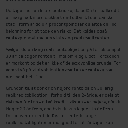
Du tager her en lille kreditrisiko, da udlån til realkredit
er marginalt mere usikkert end udlån til den danske
stat. I form af de 0,4 procentpoint får du altså en lille
belønning for at tage den risiko. Det kaldes også
rentespændet mellem stats- og realkreditrenten.
Vælger du en lang realkreditobligation på for eksempel
30 år, så stiger renten til mellem 4 og 6 pct. Forskellen
er markant og det er ikke af de sædvanlige grunde. For
som vi så på statsobligationsrenten er rentekurven
nærmest helt flad.
Grunden til, at der er en højere rente på en 30-årig
realkreditobligation i forhold til den 2-årige, er dels at
risikoen for tab – altså kreditrisikoen – er højere, når du
kigger 30 år frem, end hvis du kun kigger to år frem.
Derudover er der i de fastforrentede lange
realkreditobligationer mulighed for at låntager kan