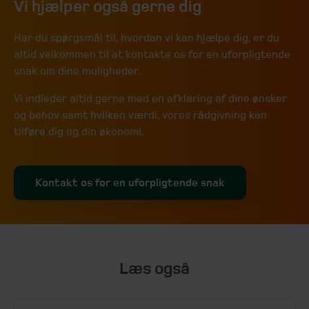
Vi hjælper også gerne dig
Har du spørgsmål til, hvordan vi kan hjælpe dig, er du
altid velkommen til at kontakte os for en uforpligtende
snak om dine muligheder.
Vi indleder altid gerne med en afklaring af dine ønsker
og behov samt hvilken værdi, vores rådgivning kan
tilføre dig og din økonomi.
Kontakt os for en uforpligtende snak
Læs også