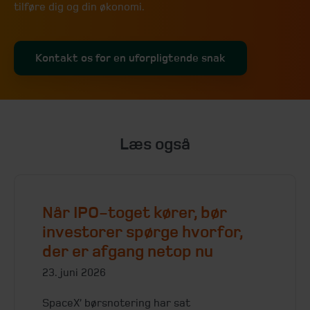
tilføre dig og din økonomi.
Kontakt os for en uforpligtende snak
Læs også
Når IPO-toget kører, bør
investorer spørge hvorfor,
der er afgang netop nu
23. juni 2026
SpaceX’ børsnotering har sat