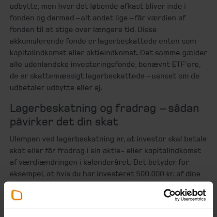
udbytte, men hvor det løbende afkast bliver inde i
fonden og dermed – alt andet lige – får værdien af
fonden til at stige over længere tid. Disse
akkumulerende fonde er lagerbeskattede enten som
kapitalindkomst eller aktieindkomst. Det samme gælder
alle udenlandske investeringsfonde, benævnt ETF’ere,
de er skattemæssigt lagerbeskattede – uanset om de
udbetaler udbytte eller ej.
Lagerbeskatning og fradrag –
sådan
påvirker det din skat
Ulempen ved lagerbeskatning er, at investor skal betale
skat eller får fradrag i sin aktie- eller kapitalindkomst
af værdiændringen i kalenderåret. Det betyder for
eksempel, at hvis du har investeret 500.000 kr. af dine
frie midler i en lagerbeskattet fond, og den et år stiger
30 pct. - svarende til 150.000 kr., så forhøjes din aktie-
eller kapitalindkomst med 150.000 kr., selvom du ikke