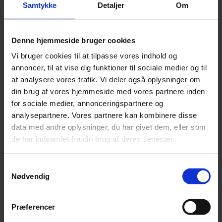
har solgt din investering.
Samtykke
Detaljer
Om
Det betyder, at du kan risikere helt op til 42 pct. i skat
af en større eller mindre del af afkastet. Hvis du så
Denne hjemmeside bruger cookies
året efter får et tab på f.eks. 5 pct. - svarende til
Vi bruger cookies til at tilpasse vores indhold og
32.500 kr. (5 pct. (500.000 + 150.000)), så er
annoncer, til at vise dig funktioner til sociale medier og til
fradragsværdien kun 27 pct. ved aktieindkomst og
at analysere vores trafik. Vi deler også oplysninger om
måske endda helt ned til ca. 25 pct., hvis det er fond,
din brug af vores hjemmeside med vores partnere inden
der er lagerbeskattet som kapitalindkomst og du har
for sociale medier, annonceringspartnere og
stor negativ kapitalindkomst (f.eks. renteudgifter).
analysepartnere. Vores partnere kan kombinere disse
Lagerskatten giver altså en uforudsigelig skat og risiko
data med andre oplysninger, du har givet dem, eller som
for overbeskatning.
de har indsamlet fra din brug af deres tjenester.
Samtykkevalg
Løsningen er individuel
Nødvendig
Investor kan enten bruge af øvrige midler til at betale
lagerskat i gode år eller sælge ud, mens investor i
Præferencer
dårlige år får fradrag, der ikke nødvendigvis har samme