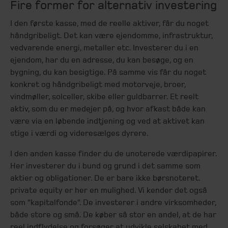
Fire former for alternativ investering
I den første kasse, med de reelle aktiver, får du noget
håndgribeligt. Det kan være ejendomme, infrastruktur,
vedvarende energi, metaller etc. Investerer du i en
ejendom, har du en adresse, du kan besøge, og en
bygning, du kan besigtige. På samme vis får du noget
konkret og håndgribeligt med motorveje, broer,
vindmøller, solceller, skibe eller guldbarrer. Et reelt
aktiv, som du er medejer på, og hvor afkast både kan
være via en løbende indtjening og ved at aktivet kan
stige i værdi og videresælges dyrere.
I den anden kasse finder du de unoterede værdipapirer.
Her investerer du i bund og grund i det samme som
aktier og obligationer. De er bare ikke børsnoteret.
private equity er her en mulighed. Vi kender det også
som ”kapitalfonde”. De investerer i andre virksomheder,
både store og små. De køber så stor en andel, at de har
reel indflydelse og forsøger at udvikle selskabet med