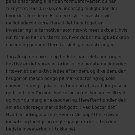
pensionsordning eller den formueforvalter, du har
tilknyttet. Har du ikke, så undersøg muligheder der,
hvor du allerede er. Er du en større investor, vil
mulighederne være flere. I det hele taget er
investering i alternativer som nævnt mest aktuelt, hvis
din formue har en størrelse, hvor det er muligt at skabe
spredning gennem flere forskellige investeringer.
Tag aldrig den første og bedste, når telefonen ringer.
Faktisk er det vores erfaring, at de bedste muligheder
kræver, at der aktivt ledes efter dem, og ikke dem, der
bruger en masse penge på markedsføring og kold
canvas. Det vigtigste er at finde ud af, hvad der passer
godt ind i din formue, hvor stor en del kan være illikvid
og hvor du mangler eksponering. Herefter handler det
om at undersøge markedet godt. Hvad koster det?
Hvad er betingelserne? Hvem står bag? Det kræver
indsats og indsigt og nogle gange er det altså den
bedste investering at takke nej.