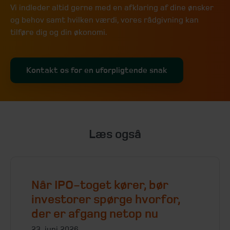
Vi indleder altid gerne med en afklaring af dine ønsker
og behov samt hvilken værdi, vores rådgivning kan
tilføre dig og din økonomi.
Kontakt os for en uforpligtende snak
Læs også
Når IPO-toget kører, bør
investorer spørge hvorfor,
der er afgang netop nu
23. juni 2026