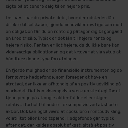
sigte på et senere salg til en højere pris.
Dernæst har du private debt, hvor der udstedes lån
direkte til selskaber, ejendomsudvikler mv. Ligesom med
en obligation får du en rente og påtager dig til gengæld
en kreditrisiko. Typisk er det lån til højere rente og
højere risiko. Renten er lidt højere, da du ikke bare kan
videresælge obligationen og det kræver et vis setup at
håndtere denne type forretninger.
En fjerde mulighed er de finansielle instrumenter, og de
førnævnte hedgefonde, som forsøger at have en
strategi, der ikke er afhængig af en positiv udvikling på
markedet. Det kan eksempelvis være en strategi for at
tjene penge på at nogle aktier falder eller stiger
relativt i forhold til andre – eksempelvis ved at shorte
aktier. Det kan også være at spekulere i renteudvikling,
volatilitet eller kreditspænd. Hedgefonde går typisk
efter det, der kaldes absolut afkast, altså et positiv