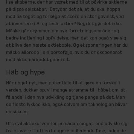
i selskaberne, der har været med til at påvirke aktierne
på disse selskaber. Betyder det så, at du skal hoppe
med på toget og forsøge at score en stor gevinst, ved
at investere i AI og tech-aktier? Nej, det gør det ikke.
Måske går drømmen om nye forretningsområder og
bedre indtjening i opfyldelse, men det kan også vise sig
at blive den næste aktieboble. Og eksponeringen har du
måske allerede i din portefølje, hvis du er eksponeret
mod aktiemarkedet generelt.
Håb og hype
Når noget nyt, med potentiale til at gøre en forskel i
verden, dukker op, vil mange strømme til i håbet om, at
få andel i den nye udvikling og tjene penge på det. Men
de fleste lykkes ikke, også selvom om teknologien bliver
en succes.
Ofte vil aktiekurven for en sådan megatrend udvikle sig
fra at være flad i en længere indledende fase, inden de