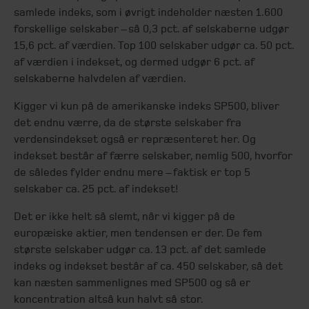
samlede indeks, som i øvrigt indeholder næsten 1.600
forskellige selskaber – så 0,3 pct. af selskaberne udgør
15,6 pct. af værdien. Top 100 selskaber udgør ca. 50 pct.
af værdien i indekset, og dermed udgør 6 pct. af
selskaberne halvdelen af værdien.
Kigger vi kun på de amerikanske indeks SP500, bliver
det endnu værre, da de største selskaber fra
verdensindekset også er repræsenteret her. Og
indekset består af færre selskaber, nemlig 500, hvorfor
de således fylder endnu mere – faktisk er top 5
selskaber ca. 25 pct. af indekset!
Det er ikke helt så slemt, når vi kigger på de
europæiske aktier, men tendensen er der. De fem
største selskaber udgør ca. 13 pct. af det samlede
indeks og indekset består af ca. 450 selskaber, så det
kan næsten sammenlignes med SP500 og så er
koncentration altså kun halvt så stor.