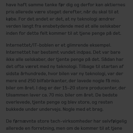
have haft samme tanke før dig og derfor kan aktiernes
pris allerede være steget derefter, når du skal til at
købe. For det andet er det, at ny teknologi ændrer
verden langt fra ensbetydende med at alle selskaber
inden for dette felt kommer til at tjene penge på det.
Internettet/IT-boblen er et glimrende eksempel.
Internettet har bestemt vundet indpas. Det var bare
ikke alle selskaber, der tjente penge på det. Sådan har
det ofte været med ny teknologi. Tilbage til starten af
sidste århundrede, hvor bilen var ny teknologi, var der
mere end 250 bilfabrikanter, der lavede nogle få mio.
biler om året. I dag er der 15-20 store producenter, der
tilsammen laver ca. 70 mio. biler om året. De bedste
overlevede, tjente penge og blev store, og resten
bukkede under undervejs. Nogle med et brag.
De førnævnte store tech-virksomheder har selvfølgelig
allerede en forretning, men om de kommer til at tjene