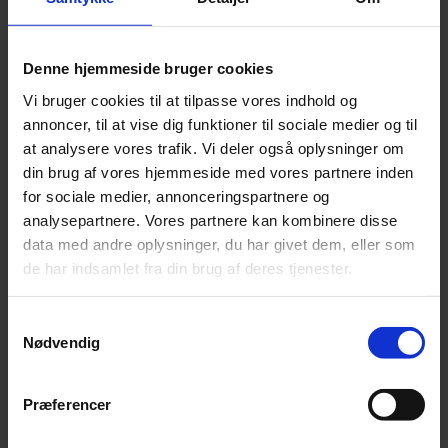
Herhjemme er der også en koncentrationsrisiko, ved at
investere i danske aktier. Vi bruger ofte C25 som
Denne hjemmeside bruger cookies
målepunkt for danske aktier. Det indeks har en ”cap”,
Vi bruger cookies til at tilpasse vores indhold og
altså et loft for, hvor meget en enkelt aktie må udgøre
annoncer, til at vise dig funktioner til sociale medier og til
af indekset. Loftet er på 15 pct., så selvom Novo
at analysere vores trafik. Vi deler også oplysninger om
Nordisk, målt på markedsværdi, har samme værdi som
din brug af vores hjemmeside med vores partnere inden
stort set alle andre danske aktier tilsammen, så udgør
for sociale medier, annonceringspartnere og
den kun 15 pct. af indekset. Top 5 selskaberne i
analysepartnere. Vores partnere kan kombinere disse
indekset udgør tilsammen ca. 60 pct., selvom de kun er
data med andre oplysninger, du har givet dem, eller som
20 pct. af indekset. Målt på brancher, så udgør sundhed
de har indsamlet fra din brug af deres tjenester.
og industri hver ca. 30 pct., så C25 er bestemt også et
snævert indeks, med en vis koncentrationsrisiko.
Samtykkevalg
Nødvendig
Præferencer