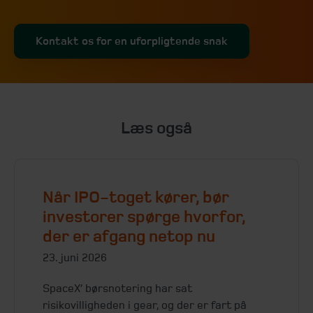
Kontakt os for en uforpligtende snak
Læs også
Når IPO-toget kører, bør
investorer spørge hvorfor,
der er afgang netop nu
23. juni 2026
SpaceX’ børsnotering har sat
risikovilligheden i gear, og der er fart på