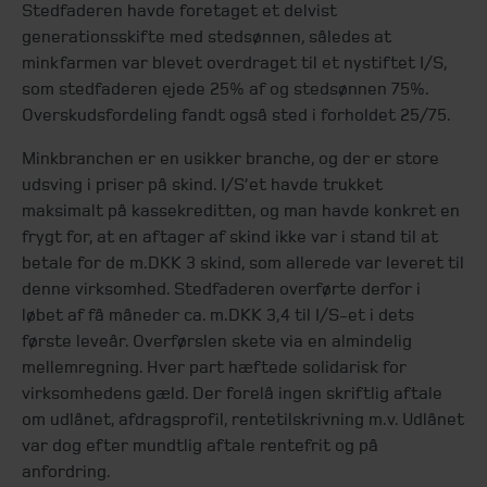
Stedfaderen havde foretaget et delvist
generationsskifte med stedsønnen, således at
minkfarmen var blevet overdraget til et nystiftet I/S,
som stedfaderen ejede 25% af og stedsønnen 75%.
Overskudsfordeling fandt også sted i forholdet 25/75.
Minkbranchen er en usikker branche, og der er store
udsving i priser på skind. I/S’et havde trukket
maksimalt på kassekreditten, og man havde konkret en
frygt for, at en aftager af skind ikke var i stand til at
betale for de m.DKK 3 skind, som allerede var leveret til
denne virksomhed. Stedfaderen overførte derfor i
løbet af få måneder ca. m.DKK 3,4 til I/S-et i dets
første leveår. Overførslen skete via en almindelig
mellemregning. Hver part hæftede solidarisk for
virksomhedens gæld. Der forelå ingen skriftlig aftale
om udlånet, afdragsprofil, rentetilskrivning m.v. Udlånet
var dog efter mundtlig aftale rentefrit og på
anfordring.