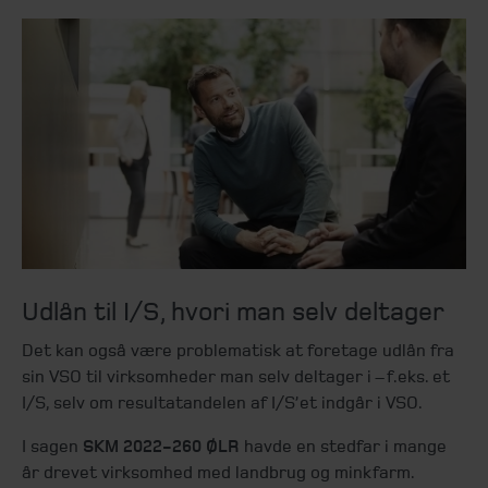
Udlån til I/S, hvori man selv deltager
Det kan også være problematisk at foretage udlån fra
sin VSO til virksomheder man selv deltager i – f.eks. et
I/S, selv om resultatandelen af I/S’et indgår i VSO.
I sagen
SKM 2022-260 ØLR
havde en stedfar i mange
år drevet virksomhed med landbrug og minkfarm.