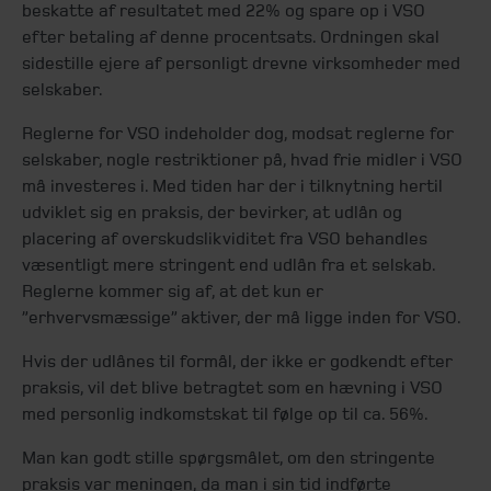
beskatte af resultatet med 22% og spare op i VSO
efter betaling af denne procentsats. Ordningen skal
sidestille ejere af personligt drevne virksomheder med
selskaber.
Reglerne for VSO indeholder dog, modsat reglerne for
selskaber, nogle restriktioner på, hvad frie midler i VSO
må investeres i. Med tiden har der i tilknytning hertil
udviklet sig en praksis, der bevirker, at udlån og
placering af overskudslikviditet fra VSO behandles
væsentligt mere stringent end udlån fra et selskab.
Reglerne kommer sig af, at det kun er
”erhvervsmæssige” aktiver, der må ligge inden for VSO.
Hvis der udlånes til formål, der ikke er godkendt efter
praksis, vil det blive betragtet som en hævning i VSO
med personlig indkomstskat til følge op til ca. 56%.
Man kan godt stille spørgsmålet, om den stringente
praksis var meningen, da man i sin tid indførte