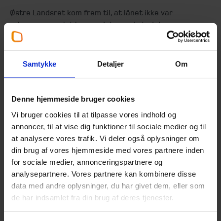
Østre Landsret kom frem til, at lånet ikke var
erhvervsmæssigt begrundet, men i stedet var
begrundet i stedfaderens private interesse i at sikre
driften i I/S-et. 75% af det udlånte beløb skulle derfor
anses som en hævning i stedfaderens VSO.
Samtykke
Detaljer
Om
Østre Landsret kommenterede hverken
familieslægtskabet, eller det forhold, hvorvidt kreditten
Denne hjemmeside bruger cookies
var indgået på markedsmæssige vilkår og uden
Vi bruger cookies til at tilpasse vores indhold og
skriftlige aftaler, som Landsskatteretten ellers havde
annoncer, til at vise dig funktioner til sociale medier og til
været inde og vurdere på. Spørgsmålet, der står
at analysere vores trafik. Vi deler også oplysninger om
tilbage, er således, om det havde været muligt at undgå
din brug af vores hjemmeside med vores partnere inden
situationen, hvis kreditten havde været indgået
for sociale medier, annonceringspartnere og
skriftligt, på markedsvilkår og med en rimelig
analysepartnere. Vores partnere kan kombinere disse
tilbagebetalingsprofil. Afgørelsen er stadfæstet af
data med andre oplysninger, du har givet dem, eller som
Højesteret i dommen SKM 2023-190 H.
de har indsamlet fra din brug af deres tjenester.
Udlån til P/S, hvori man selv deltager