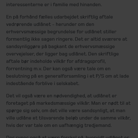
interessenterne er i familie med hinanden.
En på forhånd fælles udarbejdet skriftlig aftale
vedrørende udlånet - herunder om den
erhvervsmæssige begrundelse for udlånet stiller
formentlig ikke sagen ringere. Det er altid sværere at
sandsynliggøre på bagkant de erhvervsmæssige
overvejelser, der ligger bag udlånet. Den skriftlige
aftale bør indeholde vilkår for afdragsprofil,
forrentning m.v. Der kan også være tale om en
beslutning på en generalforsamling i et P/S om at lade
indestående forblive i selskabet.
Det vil også være en nødvendighed, at udlånet er
foretaget på markedsmæssige vilkår. Man er nødt til at
spørge sig selv, om det ville være sandsynligt, at man
ville udlåne et tilsvarende beløb under de samme vilkår,
hvis der var tale om en uafhængig tredjemand.
Der synes også at være forskel på, hvorvidt udlånet er