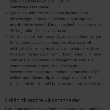
sælgerpantebrev på op til 20% af
overdragelsessummen
Egentlige udlån fra VSO anses derimod som
altovervejende hovedregel som udsprunget af
private interesser. Udlån anses derfor som hævet i
VSO og udlånt fra privatsfæren
I tilfælde, hvor det kan godtgøres, at udlånet er ydet
for at tilgodese virksomhedens interesser, vil
udlånet efter en konkret vurdering kunne forblive i
VSO. Der må henses til, om virksomheden ville have
ydet et tilsvarende lån til tredjemand. Man skal
kunne sandsynliggøre, at vilkårene er i
overensstemmelse med almindelige markedsvilkår,
hvilket man formentlig kun kan gøre ved at få et
tilsvarende lånetilbud i banken ved identiske vilkår.
Udlån til andre virksomheder
Det ligger efter praksis fast, at man godt kan udlåne til