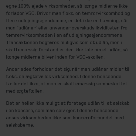
egne 100% ejede virksomheder, så længe midlerne ikke
forlader VSO. Driver man f.eks. en tømrervirksomhed og
flere udlejningsejendomme, er det ikke en hævning, når
man ”udlåner” eller anvender overskudslikviditeten fra
tømrervirksomheden i en af udlejningsejendommene.
Transaktionen bogføres muligvis som et udlån, men i
skattemæssig forstand er der ikke tale om et udlån, så
længe midlerne bliver inden for VSO-skallen.
Anderledes forholder det sig, når man udlåner midler til
f.eks. en ægtefælles virksomhed. I denne henseende
tæller det ikke, at man er skattemæssig sambeskattet
med ægtefællen.
Det er heller ikke muligt at foretage udlån til et selskab
i en koncern, som man selv ejer. I denne henseende
anses virksomheden ikke som koncernforbundet med
selskaberne.