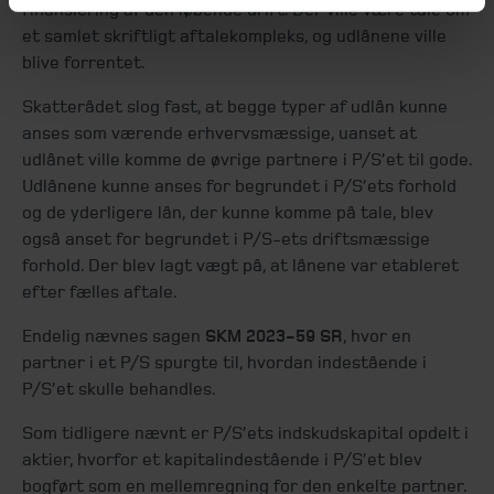
finansiering af den løbende drift. Der ville være tale om
et samlet skriftligt aftalekompleks, og udlånene ville
blive forrentet.
Skatterådet slog fast, at begge typer af udlån kunne
anses som værende erhvervsmæssige, uanset at
udlånet ville komme de øvrige partnere i P/S’et til gode.
Udlånene kunne anses for begrundet i P/S’ets forhold
og de yderligere lån, der kunne komme på tale, blev
også anset for begrundet i P/S-ets driftsmæssige
forhold. Der blev lagt vægt på, at lånene var etableret
efter fælles aftale.
Endelig nævnes sagen
SKM 2023-59 SR
, hvor en
partner i et P/S spurgte til, hvordan indestående i
P/S’et skulle behandles.
Som tidligere nævnt er P/S’ets indskudskapital opdelt i
aktier, hvorfor et kapitalindestående i P/S’et blev
bogført som en mellemregning for den enkelte partner.