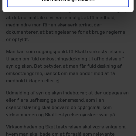
Skatteankestyrelsen vil i disse sager typisk opfordre
til, at der anmodes om syn og skøn. Praksis viser også,
at det normalt ikke vil være muligt at få medhold,
medmindre man får en skønserklæring, der
dokumenterer, at betingelserne for at bruge reglerne
er opfyldt.
Man kan som udgangspunkt få Skatteankestyrelsens
tilsagn om fuld omkostningsdækning til afholdelse af
syn og skøn. Det betyder, at man får fuld dækning af
omkostningerne, uanset om man ender med at få
medhold i klagen eller ej.
Udmelding af syn og skøn indebærer, at der udpeges en
eller flere uafhængige skønsmænd, som i en
skønserklæring skal besvare de spørgsmål, som
virksomheden og Skattestyrelsen ønsker svar på.
Virksomheden og Skattestyrelsen skal være enige om,
hvem man skal bede om at foreslå som relevante