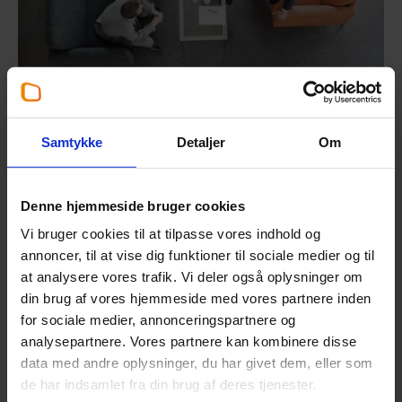
Dokumentationskrav
Samtykke
Detaljer
Om
Skattestyrelsen har anlagt en meget restriktiv praksis
for godkendelse af anvendelse af de særlige
skatteregler for forsknings- og udviklingsomkostninger
Denne hjemmeside bruger cookies
- navnlig i forhold til udviklingsprojekter, der omfatter
Vi bruger cookies til at tilpasse vores indhold og
IT-udvikling.
annoncer, til at vise dig funktioner til sociale medier og til
Der stilles bl.a. store krav til dokumentation af, at der
at analysere vores trafik. Vi deler også oplysninger om
er tale om et nyt eller væsentligt forbedret produkt i
din brug af vores hjemmeside med vores partnere inden
forhold til, hvad der i forvejen findes på markedet.
for sociale medier, annonceringspartnere og
analysepartnere. Vores partnere kan kombinere disse
Skattemyndighederne har således det udgangspunkt,
data med andre oplysninger, du har givet dem, eller som
at virksomhedens egne oplysninger ikke er
de har indsamlet fra din brug af deres tjenester.
tilstrækkelig dokumentation, men at der skal foreligge