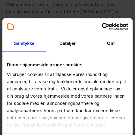
Virksomheder i den finansielle sektor betaler den
højeste lønsumsafgift med 15,3% (2023 og 2024) af
lønsummen. Hvis der er tale om en virksomhed, der har
andre aktiviteter end de finansielle, så anvendes denne
metode kun, hvis den finansielle aktivitet er
virksomhedens hovedaktivitet.
Samtykke
Detaljer
Om
Foreninger, fonde, organisationer betaler
lønsumsafgift af 6,37% (2023 og 2024) af lønsummen.
Denne hjemmeside bruger cookies
Hvis der er tale om en finansiel aktivitet, bliver fonden,
Vi bruger cookies til at tilpasse vores indhold og
foreningen m.fl. dog omfattet af lønsumsafgiften med
annoncer, til at vise dig funktioner til sociale medier og til
15,3% af lønsummen.
at analysere vores trafik. Vi deler også oplysninger om
Virksomheder, der udgiver og importerer aviser,
din brug af vores hjemmeside med vores partnere inden
betaler lønsumsafgift af 3,54% (2023 og 2024).
for sociale medier, annonceringspartnere og
analysepartnere. Vores partnere kan kombinere disse
Alle andre beregner lønsumsafgift af 4,12% (2023 og
data med andre oplysninger, du har givet dem, eller som
2024) af lønsummen +/- overskud/underskud uden
de har indsamlet fra din brug af deres tjenester.
finansielle poster ved den lønsumsafgiftspligtige
aktivitet.