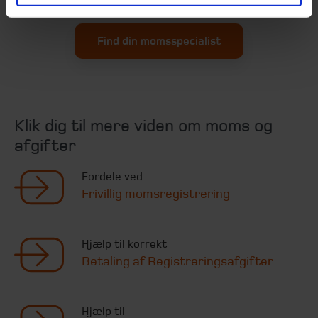
på din virksomheds moms- og afgiftsforhold.
Find din momsspecialist
Klik dig til mere viden om moms og
afgifter
Fordele ved
Frivillig momsregistrering
Hjælp til korrekt
Betaling af Registreringsafgifter
Hjælp til