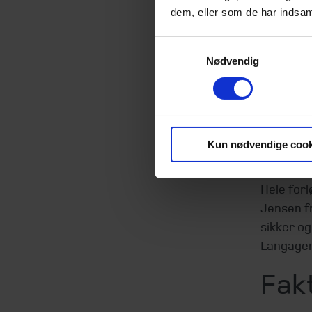
dem, eller som de har indsaml
Beierhol
50.000 kv
Samtykkevalg
Nødvendig
”Vi glæd
og er gla
domicilej
vi sælger
undtagels
Kun nødvendige cook
bruger a
Hele forl
Jensen f
sikker o
Langagerv
Fak