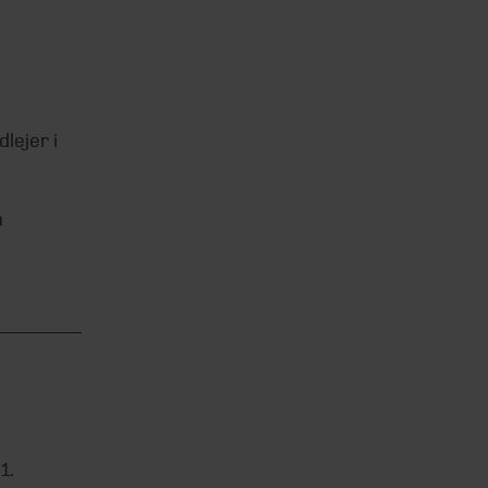
lejer i
n
1.