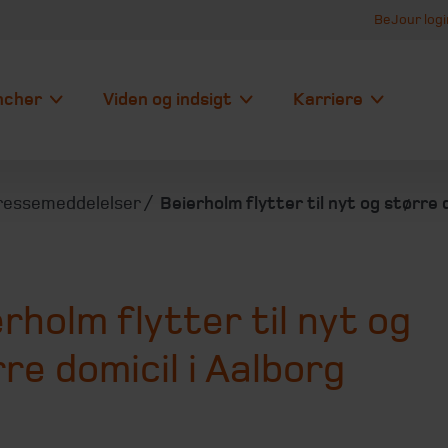
BeJour logi
ncher
Viden og indsigt
Karriere
ressemeddelelser
Beierholm flytter til nyt og større 
rholm flytter til nyt og
re domicil i Aalborg