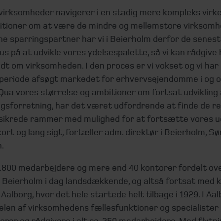
virksomheder navigerer i en stadig mere kompleks virke
tioner om at være de mindre og mellemstore virksom
e sparringspartner har vi i Beierholm derfor de senest
us på at udvikle vores ydelsespalette, så vi kan rådgive 
dt om virksomheden. I den proces er vi vokset og vi har 
periode afsøgt markedet for erhvervsejendomme i og 
Qua vores størrelse og ambitioner om fortsat udvikling 
ngsforretning, har det været udfordrende at finde de r
sikrede rammer med mulighed for at fortsætte vores ud
ort og lang sigt, fortæller adm. direktør i Beierholm, Sø
.
1.800 medarbejdere og mere end 40 kontorer fordelt ove
r Beierholm i dag landsdækkende, og altså fortsat med 
Aalborg, hvor det hele startede helt tilbage i 1929. I Aal
elen af virksomhedens fællesfunktioner og specialister 
isorer og rådgivere i alt ca. 250 medarbejdere. Med flytnin