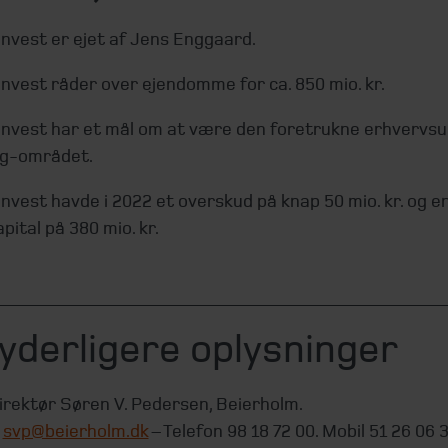
Invest er ejet af Jens Enggaard.
Invest råder over ejendomme for ca. 850 mio. kr.
Invest har et mål om at være den foretrukne erhvervsud
rg-området.
Invest havde i 2022 et overskud på knap 50 mio. kr. og e
pital på 380 mio. kr.
yderligere oplysninger
irektør Søren V. Pedersen, Beierholm.
l
svp@beierholm.dk
– Telefon 98 18 72 00. Mobil 51 26 06 3