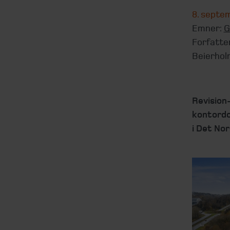
8. septe
Emner:
G
Forfatte
Beierhol
Revision
kontordom
i Det Nor