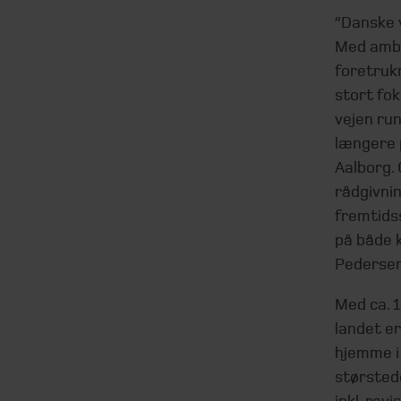
”Danske 
Med ambi
foretrukn
stort fok
vejen run
længere 
Aalborg. 
rådgivni
fremtids
på både k
Pedersen
Med ca. 
landet e
hjemme i 
størsted
inkl. rev