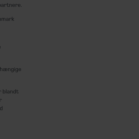
partnere.
anmark
e
afhængige
r blandt
r
ed