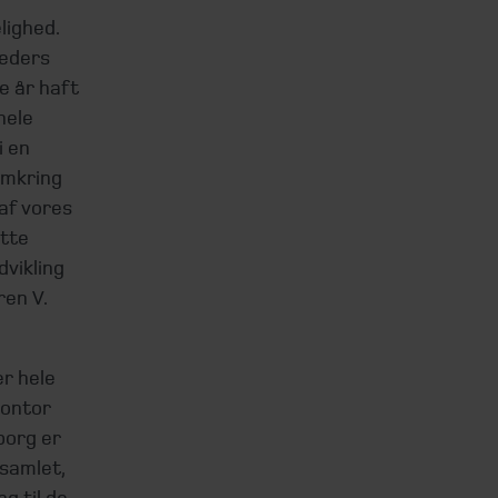
lighed.
heders
e år haft
hele
i en
omkring
af vores
ette
vikling
ren V.
r hele
kontor
borg er
samlet,
g til de