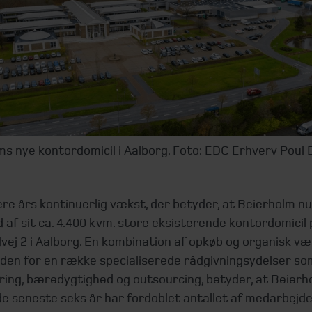
s nye kontordomicil i Aalborg. Foto: EDC Erhverv Poul 
ere års kontinuerlig vækst, der betyder, at Beierholm nu
 af sit ca. 4.400 kvm. store eksisterende kontordomicil 
ej 2 i Aalborg. En kombination af opkøb og organisk væk
nden for en række specialiserede rådgivningsydelser so
ering, bæredygtighed og outsourcing, betyder, at Beierho
de seneste seks år har fordoblet antallet af medarbejde