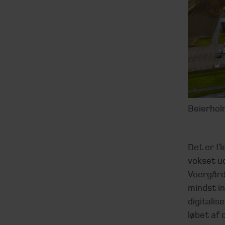
Beierholm
Det er fl
vokset ud
Voergårdv
mindst i
digitalis
løbet af 