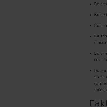
Beierh
Beierh
Beierh
Beierh
omsætn
Beierh
revisi
De sen
store 
samtid
foreta
Fakt