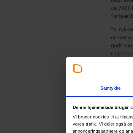
ca. 7.400
fortsætte
”Vi rykke
erhvervso
godt kan
regionen
nuværende
pladsmang
finde et 
Brøndum 
Samtykke
de bedst
fremtiden
Denne hjemmeside bruger c
Tecta In
Vi bruger cookies til at tilpas
Mediehus
vores trafik. Vi deler også 
Jacob Bl
annonceringspartnere og anal