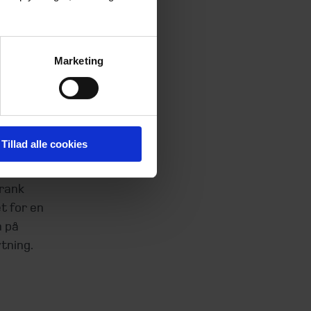
odt
Marketing
jendommen
ke som
rategi, at
lavet en
igtige
Tillad alle cookies
Frank
t for en
n på
ytning.