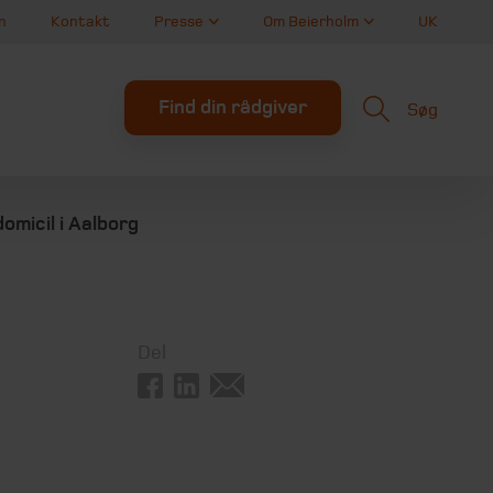
n
Kontakt
Presse
Om Beierholm
UK
Find din rådgiver
Søg
domicil i Aalborg
Del