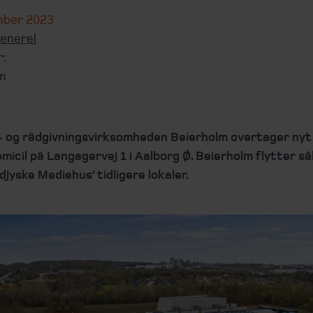
mber 2023
enerel
r:
m
- og rådgivningsvirksomheden Beierholm overtager nyt
icil på Langagervej 1 i Aalborg Ø. Beierholm flytter så
djyske Mediehus’ tidligere lokaler.