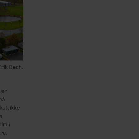
Erik Bech.
 er
på
st, ikke
m
lm i
re.