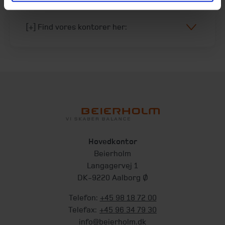
[+] Find vores kontorer her:
Hovedkontor
Beierholm
Langagervej 1
DK-9220 Aalborg Ø
Telefon:
+45 98 18 72 00
Telefax:
+45 96 34 79 30
info@beierholm.dk