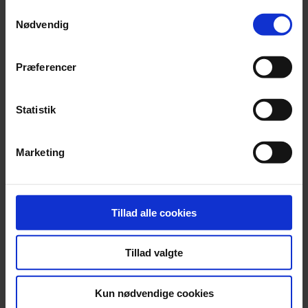
Samtykkevalg
Nødvendig
Præferencer
Statistik
Marketing
Gå til nyhedsarkivet
Tillad alle cookies
Se vores kontorer her
Tillad valgte
Find et kontor nær dig
Kun nødvendige cookies