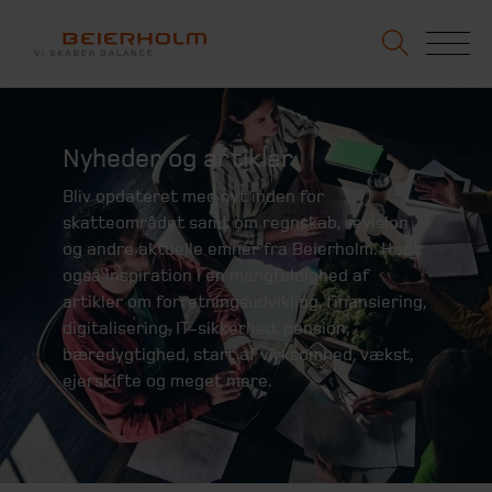
Nyheder og artikler
Bliv opdateret med nyt inden for
skatteområdet samt om regnskab, revision
og andre aktuelle emner fra Beierholm. Hent
også inspiration i en mangfoldighed af
artikler om forretningsudvikling, finansiering,
digitalisering, IT-sikkerhed, pension,
bæredygtighed, start af virksomhed, vækst,
ejerskifte og meget mere.