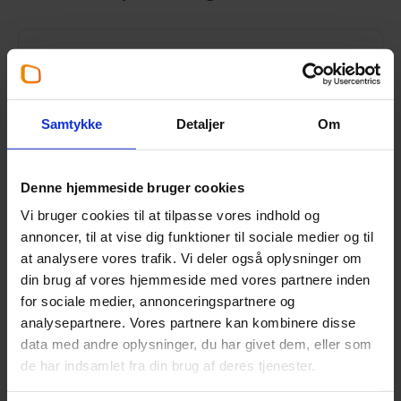
Tid til at søge refusion for
moms i udlandet for udgifter
Samtykke
Detaljer
Om
fra år 2025
3. august 2026
Denne hjemmeside bruger cookies
Fristen for at søge om momsrefusion i
Vi bruger cookies til at tilpasse vores indhold og
udlandet nærmer sig.
annoncer, til at vise dig funktioner til sociale medier og til
at analysere vores trafik. Vi deler også oplysninger om
Læs mere
din brug af vores hjemmeside med vores partnere inden
for sociale medier, annonceringspartnere og
analysepartnere. Vores partnere kan kombinere disse
data med andre oplysninger, du har givet dem, eller som
de har indsamlet fra din brug af deres tjenester.