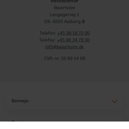
Hovedkontor
Beierholm
Langagervej 1
DK-9220 Aalborg Ø
Telefon:
+45 98 18 72 00
Telefax:
+45 96 34 79 30
info@beierholm.dk
CVR-nr. 32 89 54 68
Genveje
Services