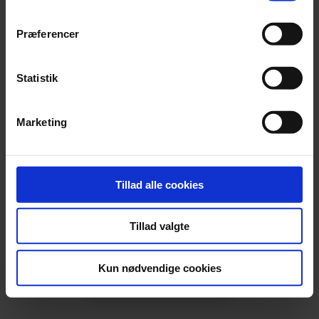
Præferencer
Statistik
Marketing
Vi hjælper gerne
Tillad alle cookies
Reglerne er komplekse og kræver derfor nøje
drøftelse.
Vi vurderer gerne, hvori dine fordele består,
og hvad det vil betyde i praksis.
Tillad valgte
Kun nødvendige cookies
Find din specialist