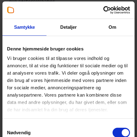
nye søsterselskaber
(grenspaltning)
Udskillelse af et selskabs
Samtykke
Detaljer
Om
aktiviteter til to eller flere
(X)
selskaber
(ophørsspaltning)
Denne hjemmeside bruger cookies
Vi bruger cookies til at tilpasse vores indhold og
Sammenlægning af to eller
annoncer, til at vise dig funktioner til sociale medier og til
flere selskaber til et
X
at analysere vores trafik. Vi deler også oplysninger om
selskab (ophør)
din brug af vores hjemmeside med vores partnere inden
for sociale medier, annonceringspartnere og
Sammenlægning af to eller
analysepartnere. Vores partnere kan kombinere disse
flere selskabers
X
X
data med andre oplysninger, du har givet dem, eller som
aktiviteter til et drift i et
de har indsamlet fra din brug af deres tjenester.
selskab
Samtykkevalg
Nødvendig