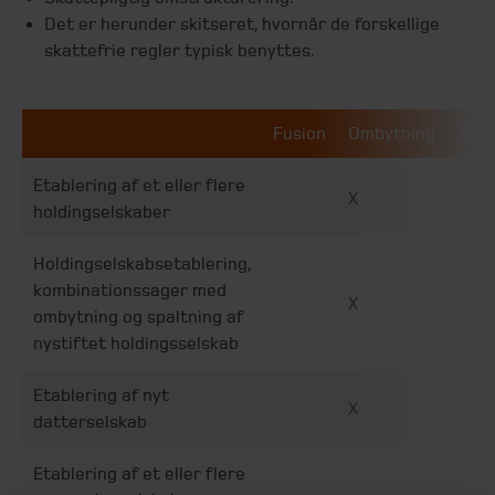
Det er herunder skitseret, hvornår de forskellige
skattefrie regler typisk benyttes.
Fusion
Ombytning
Tilfø
Etablering af et eller flere
X
X
holdingselskaber
Holdingselskabsetablering,
kombinationssager med
X
ombytning og spaltning af
nystiftet holdingsselskab
Etablering af nyt
X
X
datterselskab
Etablering af et eller flere