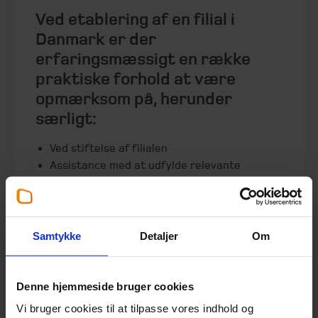
Ved etablering af en filial i
Danmark er der
erfaringsmæssigt en række
praktiske forhold at være
opmærksom på, herunder
særligt:
Ved stiftelse af filialen
Assistance med at udfylde relevante
blanketter inkl. juridiske dokumenter for det
udenlandske moderselskab. Hos Erhvervs-
og Selskabsstyrelsen (
erhvervsstyrelsen.dk
)
Udnævnelse af filialbestyrelser og
Samtykke
Detaljer
Om
fastsættelse af tegningsregler
Etablering af bogholderi og
økonomisystemer m.v.
Denne hjemmeside bruger cookies
Relevante anmeldelser i forhold til skat og
Vi bruger cookies til at tilpasse vores indhold og