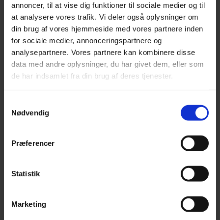
afgifter, herunder medarbejdere
annoncer, til at vise dig funktioner til sociale medier og til
Vejledning om drift af virksomhed i Danmark
at analysere vores trafik. Vi deler også oplysninger om
Strukturelle forhold
din brug af vores hjemmeside med vores partnere inden
Overførsel af overskud m.v. til udenlandsk
for sociale medier, annonceringspartnere og
ejer
analysepartnere. Vores partnere kan kombinere disse
Internationale skattemæssige forhold
data med andre oplysninger, du har givet dem, eller som
Eventuel omdannelse af filial til selskab,
de har indsamlet fra din brug af deres tjenester.
eller omvendt
Assistance ved ophør og sletning af filialen
Samtykkevalg
Driftsforhold
Nødvendig
Vejledning i bogholderi og regnskabsførelse,
forretningsgange m.v.
Vejledning om praktiske forhold ved
Præferencer
ansættelse af medarbejdere
Årlig indsendelse af moderselskabets
Statistik
årsrapport
Administrative opgaver i relation til driften i
øvrigt
Marketing
Skatte- og afgiftsmæssige forhold